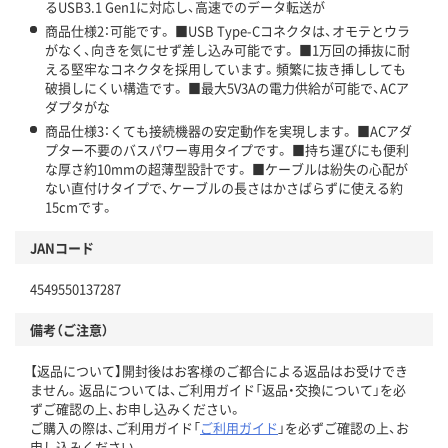
るUSB3.1 Gen1に対応し、高速でのデータ転送が
商品仕様2：可能です。 ■USB Type-Cコネクタは、オモテとウラ
がなく、向きを気にせず差し込み可能です。 ■1万回の挿抜に耐
える堅牢なコネクタを採用しています。頻繁に抜き挿ししても
破損しにくい構造です。 ■最大5V3Aの電力供給が可能で、ACア
ダプタがな
商品仕様3：くても接続機器の安定動作を実現します。 ■ACアダ
プター不要のバスパワー専用タイプです。 ■持ち運びにも便利
な厚さ約10mmの超薄型設計です。 ■ケーブルは紛失の心配が
ない直付けタイプで、ケーブルの長さはかさばらずに使える約
15cmです。
JANコード
4549550137287
備考（ご注意）
【返品について】開封後はお客様のご都合による返品はお受けでき
ません。返品については、ご利用ガイド「返品・交換について」を必
ずご確認の上、お申し込みください。
ご購入の際は、ご利用ガイド「
ご利用ガイド
」を必ずご確認の上、お
申し込みください。