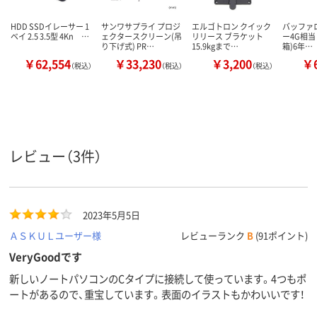
HDD SSDイレーサー 1
サンワサプライ プロジ
エルゴトロン クイック
バッファロー
ベイ 2.5 3.5型 4Kn …
ェクタースクリーン(吊
リリース ブラケット
ー4G相当
り下げ式) PR…
15.9kgまで…
箱)6年…
￥62,554
￥33,230
￥3,200
￥6
（税込）
（税込）
（税込）
レビュー（3件）
2023年5月5日
ＡＳＫＵＬユーザー様
レビューランク
B
(91ポイント)
VeryGoodです
新しいノートパソコンのCタイプに接続して使っています。4つもポ
ートがあるので、重宝しています。表面のイラストもかわいいです！