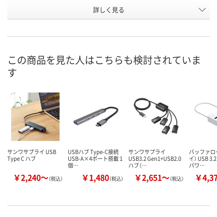
詳しく見る
ブラック
ホワイト
レッド
カラー
お申込番
E681846
E681897
E681896
号
在庫
この商品を見た人はこちらも検討されていま
お届け日
す
お取り扱い終了しま
お取り扱い終了しま
お取り扱い終
した
した
した
サンワサプライ USB
USBハブ Type-C接続
サンワサプライ
バッファロ
Type C ハブ
USB-A×4ポート搭載 1
USB3.2 Gen1+USB2.0
イ） USB 3.
個…
ハブ（…
パワ…
￥2,240～
￥1,480
￥2,651～
￥4,3
（税込）
（税込）
（税込）