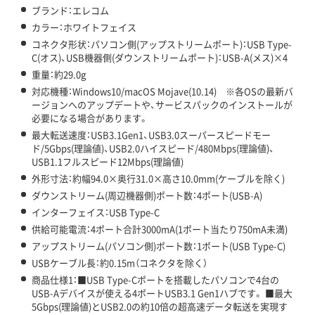
ブランド：エレコム
カラー：ホワイトフェイス
コネクタ形状：パソコン側(アップストリームポート)：USB Type-
C(オス)、USB機器側(ダウンストリームポート)：USB-A(メス)×4
重量：約29.0g
対応機種：Windows10/macOS Mojave(10.14) ※各OSの最新バ
ージョンへのアップデートや、サービスパックのインストールが
必要になる場合があります。
最大転送速度：USB3.1Gen1、USB3.0スーパースピードモー
ド/5Gbps(理論値)、USB2.0ハイスピード/480Mbps(理論値)、
USB1.1フルスピード12Mbps(理論値)
外形寸法：約幅94.0×奥行31.0×高さ10.0mm(ケーブルを除く)
ダウンストリーム(周辺機器側)ポート数：4ポート(USB-A)
インターフェイス：USB Type-C
供給可能電流：4ポート合計3000mA(1ポート当たり750mA未満)
アップストリーム(パソコン側)ポート数：1ポート(USB Type-C)
USBケーブル長：約0.15m（コネクタを除く）
商品仕様1：■USB Type-Cポートを搭載したパソコンで4台の
USB-Aデバイスが使える4ポートUSB3.1 Gen1ハブです。 ■最大
5Gbps(理論値)とUSB2.0の約10倍の超高速データ転送を実現す