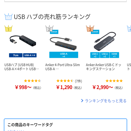
USB ハブの売れ筋ランキング
USBハブ (USB HUB)
Anker 4-Port Ultra-Slim
Anker Anker USB-C ドッ
U
USB-A×4ポート USB…
USB-A …
キングステーション
ト 
(
7件
)
￥998～
￥1,290
￥2,990～
（税込）
（税込）
（税込）
ランキングをもっと見る
この商品のキーワードタグ