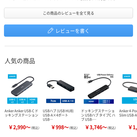
この商品のレビューを全て見る
レビューを書く
人気の商品
Anker Anker USB-C ド
USBハブ (USB HUB)
ドッキングステーショ
Anker 4-Por
ッキングステーション
USB-A×4ポート
ン USBハブ タイプC ハ
Slim USB-
USB…
ブ USB-…
￥2,990～
￥998～
￥3,746～
￥1,
（税込）
（税込）
（税込）