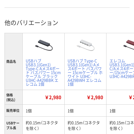
他のバリエーション
USBハブ
USBハブ Type-C
エレコム
商品名
USB3.1(Gen1)
USB3.1(Gen1) Aメ
USB3.1(Gen1
Type-C Aメス4ポー
ス4ポート バスパワ
C/Aメス4ポ
ト バスパワー 15cm
ー 15cmケーブル ホ
ー/15cmケ
ケーブル ブラック
ワイト U3HC-
U3HC-A429B
U3HC-A429BBK エ
A429BWH エレコム
レコム 1個
1個
価格
￥2,980
￥2,980
￥2
(税込)
1個
1個
1個
販売単位
約0.15m（コネクタ
約0.15m（コネクタ
約0.15m（コ
USBケー
ブル長
を除く）
を除く）
を除く）