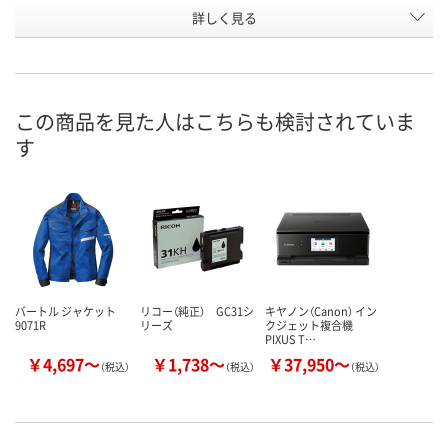
詳しく見る
カーキ
グリーン
シルバー
色
お申込番
E684936
E684928
E684967
号
直送品
直送品
直送品
在庫
この商品を見た人はこちらも検討されていま
す
8月24日（月）まで
8月24日（月）まで
8月24日（月）
お届け日
数量
数量
数量
カゴへ
カゴへ
カ
バートル ジャケット
リコー（純正） GC31シ
キヤノン（Canon） イン
9071R
リーズ
クジェット複合機
PIXUS T…
￥4,697～
￥1,738～
￥37,950～
（税込）
（税込）
（税込）