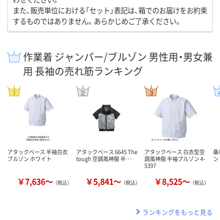
また、販売単位における「セット」表記は、箱でのお届けをお約束
するものではありません。あらかじめご了承ください。
作業着 ジャンパー/ブルゾン 男性用・男女兼
用 長袖の売れ筋ランキング
アタックベース 半袖白衣
アタックベース 6645 The
アタックベース 白衣型空
桑
ブルゾン ホワイト
tough 空調風神服 半…
調風神服 半袖ブルゾン 4-
ン 
5397
￥7,636～
￥5,841～
￥8,525～
（税込）
（税込）
（税込）
ランキングをもっと見る