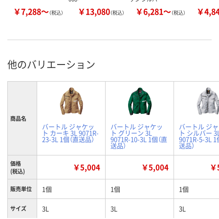
￥7,288～
￥13,080
￥6,281～
￥4,8
（税込）
（税込）
（税込）
他のバリエーション
商品名
バートル ジャケッ
バートル ジャケッ
バートル ジ
ト カーキ 3L 9071R-
ト グリーン 3L
ト シルバー 3
23-3L 1個（直送品）
9071R-10-3L 1個（直
9071R-5-3L 
送品）
送品）
価格
￥5,004
￥5,004
￥5
(税込)
1個
1個
1個
販売単位
3L
3L
3L
サイズ