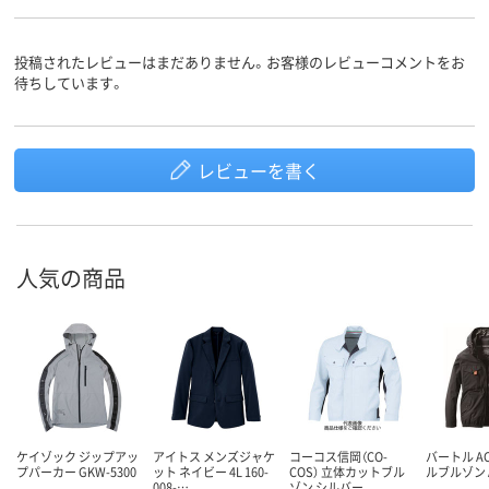
投稿されたレビューはまだありません。お客様のレビューコメントをお
待ちしています。
レビューを書く
人気の商品
ケイゾック ジップアッ
アイトス メンズジャケ
コーコス信岡（CO-
バートル A
プパーカー GKW-5300
ット ネイビー 4L 160-
COS） 立体カットブル
ルブルゾン A
008-…
ゾン シルバー