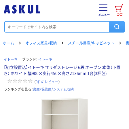
カゴ
メニュー
ホーム
オフィス家具/収納
スチール書庫/キャビネット
書
イトーキ
ブランド：
イトーキ
【組立設置込】イトーキ サリダストレージ 6段 オープン 本体（下置
き） ホワイト 幅900×奥行450×高さ2136mm 1台(3梱包)
（
0
件のレビュー
）
ランキングを見る：
書庫/保管庫/システム収納