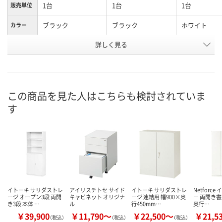
1台
1台
1台
販売単位
ブラック
ブラック
ホワイト
カラー
詳しく見る
1098mm
1098mm
1098mm
高さ
オープン
引違い
ロッカー
種別
お申込番
AR80956
AR80955
P116429
号
この商品を見た人はこちらも検討されていま
す
お取り寄せ品
お取り寄せ品
入荷待ち
在庫
8月25日（火）
お届け日
数量
お取り扱い終了しま
お取り扱い終
した
した
カゴへ
イトーキ サリダストレ
アイリスチトセ サイド
イトーキ サリダストレ
Netforc
ージ オープン3段 両開
キャビネット オリジナ
ージ 連結用 幅900×奥
ー 両開き書
き3段 本体 …
ル
行450mm…
奥行…
￥39,900
￥11,790～
￥22,500～
￥21,5
（税込）
（税込）
（税込）