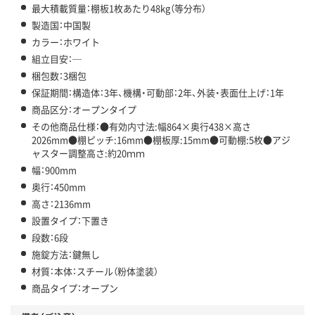
最大積載質量：棚板1枚あたり48kg（等分布）
製造国：中国製
カラー：ホワイト
組立目安：─
梱包数：3梱包
保証期間：構造体：3年、機構・可動部：2年、外装・表面仕上げ：1年
商品区分：オープンタイプ
その他商品仕様：●有効内寸法:幅864×奥行438×高さ
2026mm●棚ピッチ:16mm●棚板厚:15mm●可動棚:5枚●アジ
ャスター調整高さ:約20ｍｍ
幅：900mm
奥行：450mm
高さ：2136mm
設置タイプ：下置き
段数：6段
施錠方法：鍵無し
材質：本体：スチール（粉体塗装）
商品タイプ：オープン