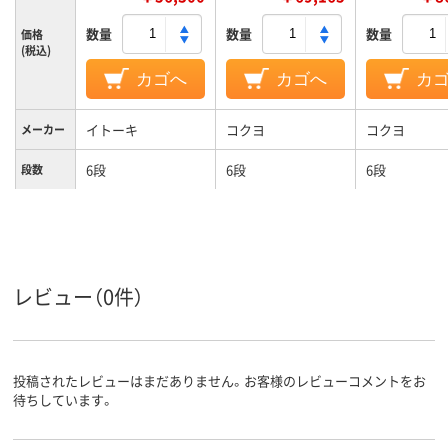
数量
数量
数量
価格
(税込)
カゴへ
カゴへ
カ
イトーキ
コクヨ
コクヨ
メーカー
6段
6段
6段
段数
オープンタイプ
オープンタイプ
オープンタイ
商品区分
カラーグ
ホワイト系
ホワイト系
ホワイト系
ループ
レビュー（0件）
設置タイ
下置き
下置き
下置き
プ
鍵無し
鍵無し
鍵無し
施錠方法
投稿されたレビューはまだありません。お客様のレビューコメントをお
48kg
53.2kg
34.2kg
質量
待ちしています。