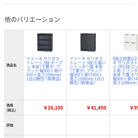
他のバリエーション
イトーキ サリダス
イトーキ サリダス
【組立設置込
トレージ 3段 オープ
トレージ 3段 引違い
キ サリダス
商品名
ン 本体（下置き） ブ
シリンダー錠 本体
ジ 2列2段 ロ
ラック 幅900×奥行
（下置き） ブラック
人用 シリン
450×高さ1098mm
幅900×奥行450×
本体 下置 ホ
1台(2梱包）（取寄品）
高さ1098mm 1台(3
幅900×奥行4
梱包）（取寄品）
高さ1098mm
価格
￥26,100
￥41,400
￥95
(税込)
評価