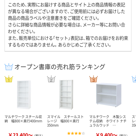
このため、実際にお届けする商品とサイト上の商品情報の表記
が異なる場合がございますので、ご使用前には必ずお届けした
商品の商品ラベルや注意書きをご確認ください。
さらに詳細な商品情報が必要な場合は、メーカー等にお問い合
わせください。
また、販売単位における「セット」表記は、箱でのお届けをお約束
するものではありません。あらかじめご了承ください。
オープン書庫の売れ筋ランキング
マルチワーク スチール収
スマイル スチールスト
マルチワーク 木製シス
ス
納 幅800×奥行400ｍｍ
レージ 幅800×奥行
テム収納 ホワイト ナチ
レ
350mm
ュラルウッド …
3
￥23,400～
￥9,400～
（税込）
（税込）