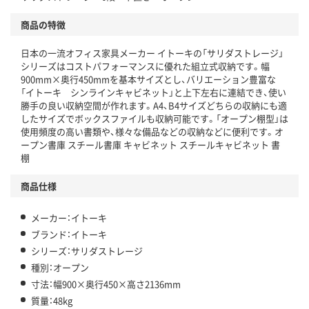
商品の特徴
日本の一流オフィス家具メーカー イトーキの「サリダストレージ」
シリーズはコストパフォーマンスに優れた組立式収納です。幅
900mm×奥行450mmを基本サイズとし、バリエーション豊富な
「イトーキ シンラインキャビネット」と上下左右に連結でき、使い
勝手の良い収納空間が作れます。A4、B4サイズどちらの収納にも適
したサイズでボックスファイルも収納可能です。「オープン棚型」は
使用頻度の高い書類や、様々な備品などの収納などに便利です。オ
ープン書庫 スチール書庫 キャビネット スチールキャビネット 書
棚
商品仕様
メーカー：イトーキ
ブランド：イトーキ
シリーズ：サリダストレージ
種別：オープン
寸法：幅900×奥行450×高さ2136mm
質量：48kg