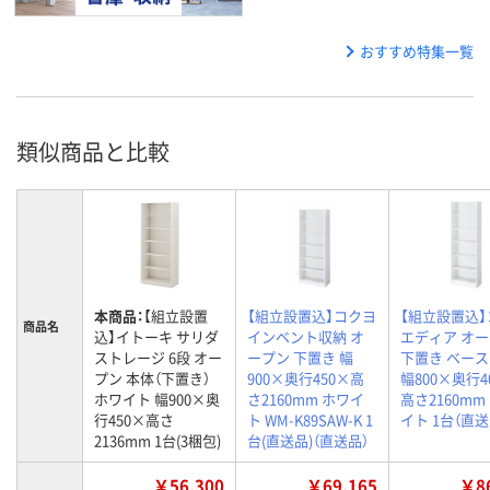
おすすめ特集一覧
類似商品と比較
本商品：
【組立設置
【組立設置込】コクヨ
【組立設置込
商品名
込】イトーキ サリダ
インベント収納 オ
エディア オ
ストレージ 6段 オー
ープン 下置き 幅
下置き ベー
プン 本体（下置き）
900×奥行450×高
幅800×奥行4
ホワイト 幅900×奥
さ2160mm ホワイ
高さ2160mm
行450×高さ
ト WM-K89SAW-K 1
イト 1台（直送
2136mm 1台(3梱包)
台(直送品)（直送品）
￥56,300
￥69,165
￥86