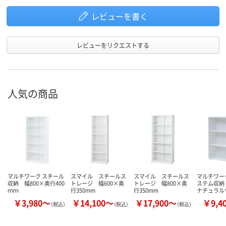
レビューを書く
レビューをリクエストする
人気の商品
マルチワーク スチール
スマイル スチールス
スマイル スチールス
マルチワー
収納 幅800×奥行400
トレージ 幅600×奥
トレージ 幅800×奥
ステム収納
ｍｍ
行350mm
行350mm
ナチュラル
￥3,980～
￥14,100～
￥17,900～
￥9,4
（税込）
（税込）
（税込）