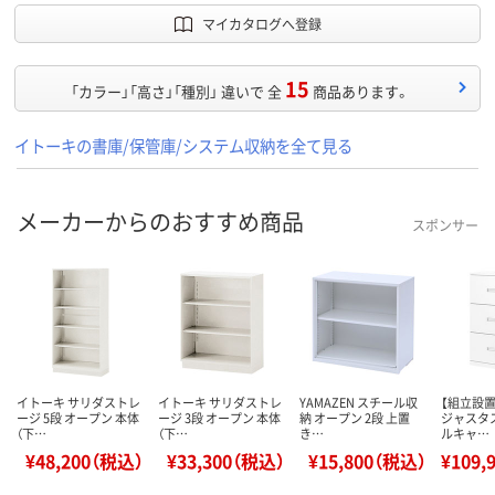
マイカタログへ登録
15
「カラー」「高さ」「種別」 違いで 全
商品あります。
イトーキの書庫/保管庫/システム収納を全て見る
メーカーからのおすすめ商品
スポンサー
イトーキ サリダストレ
イトーキ サリダストレ
YAMAZEN スチール収
【組立設
ージ 5段 オープン 本体
ージ 3段 オープン 本体
納 オープン 2段 上置
ジャスタ
（下…
（下…
き…
ルキャ…
¥48,200（税込）
¥33,300（税込）
¥15,800（税込）
¥109,