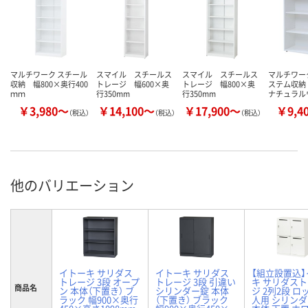
マルチワーク スチール
スマイル スチールス
スマイル スチールス
マルチワー
収納 幅800×奥行400
トレージ 幅600×奥
トレージ 幅800×奥
ステム収納
ｍｍ
行350mm
行350mm
ナチュラル
￥3,980～
￥14,100～
￥17,900～
￥9,4
（税込）
（税込）
（税込）
他のバリエーション
イトーキ サリダス
イトーキ サリダス
【組立設置込
トレージ 3段 オープ
トレージ 3段 引違い
キ サリダス
商品名
ン 本体（下置き） ブ
シリンダー錠 本体
ジ 2列2段 ロ
ラック 幅900×奥行
（下置き） ブラック
人用 シリン