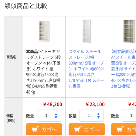
類似商品と比較
本商品：
イトーキ サ
スマイル スチール
【組立設置込】C
リダストレージ 5段
ストレージ（幅
A4スチール書
商品名
オープン 本体（下置
600mm） 5段 オープ
菌 5段 オープ
き） ホワイト 幅
ン ホワイト 幅600×
置き用 ライ
900×奥行450×高
奥行350×高さ
ー 幅880×奥
さ1790mm 1台(3梱
1787mm 1台 スチー
400×高さ18
包) B4対応 耐荷重
ル書庫
1台（2梱包）
48Kg
￥48,200
￥23,100
￥42
数量
数量
数量
価格
(税込)
カゴへ
カゴへ
カ