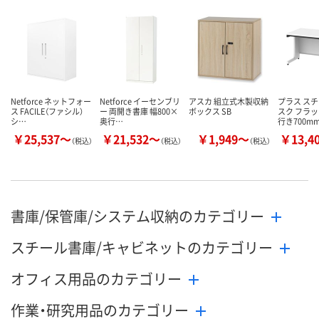
8月25日（火）
お届け日
数量
お取り扱い終了しま
お取り扱い終
した
した
カゴへ
Netforce ネットフォー
Netforce イーセンブリ
アスカ 組立式木製収納
プラス スチ
ス FACILE（ファシル）
ー 両開き書庫 幅800×
ボックス SB
スク フラッ
シ…
奥行…
行き700m
￥25,537～
￥21,532～
￥1,949～
￥13,4
（税込）
（税込）
（税込）
書庫/保管庫/システム収納のカテゴリー
スチール書庫/キャビネットのカテゴリー
オフィス用品のカテゴリー
作業・研究用品のカテゴリー