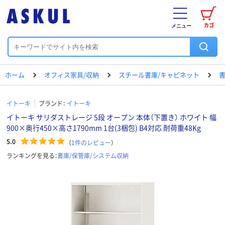
カゴ
メニュー
ホーム
オフィス家具/収納
スチール書庫/キャビネット
書
イトーキ
ブランド：
イトーキ
イトーキ サリダストレージ 5段 オープン 本体（下置き） ホワイト 幅
900×奥行450×高さ1790mm 1台(3梱包) B4対応 耐荷重48Kg
5.0
（
1
件のレビュー
）
ランキングを見る：
書庫/保管庫/システム収納