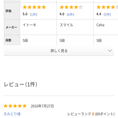
評価
5.0
4.0
4.4
（
1件
）
（
6件
）
（
5件
）
イトーキ
スマイル
Ceha
メーカー
5段
5段
5段
段数
詳しく見る
オープンタイプ
オープンタイプ
オープンタイ
商品区分
カラーグ
ホワイト系
ホワイト系
グレー系
ループ
設置タイ
下置き
下置き
下置き
プ
レビュー（1件）
鍵無し
鍵無し
鍵無し
施錠方法
44.8kg
24kg
質量
2016年7月27日
アスクル
商品環境
きみどり様
レビューランク
B
(69ポイント)
スコア