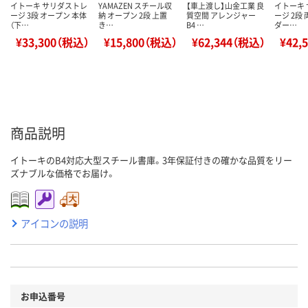
イトーキ サリダストレ
YAMAZEN スチール収
【車上渡し】山金工業 良
イトーキ
ージ 3段 オープン 本体
納 オープン 2段 上置
質空間 アレンジャー
ージ 2段
（下…
き…
B4 …
ダー…
¥33,300（税込）
¥15,800（税込）
¥62,344（税込）
¥42,
商品説明
イトーキのB4対応大型スチール書庫。3年保証付きの確かな品質をリー
ズナブルな価格でお届け。
アイコンの説明
お申込番号