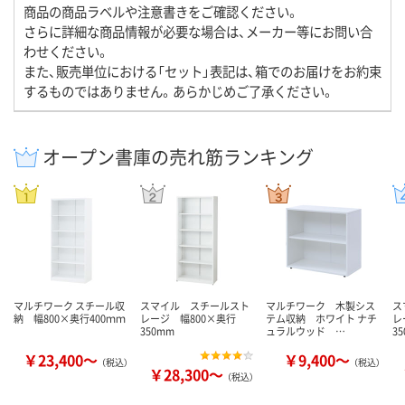
商品の商品ラベルや注意書きをご確認ください。
さらに詳細な商品情報が必要な場合は、メーカー等にお問い合
わせください。
また、販売単位における「セット」表記は、箱でのお届けをお約束
するものではありません。あらかじめご了承ください。
オープン書庫の売れ筋ランキング
マルチワーク スチール収
スマイル スチールスト
マルチワーク 木製シス
ス
納 幅800×奥行400ｍｍ
レージ 幅800×奥行
テム収納 ホワイト ナチ
レ
350mm
ュラルウッド …
3
￥23,400～
￥9,400～
（税込）
（税込）
￥28,300～
（税込）