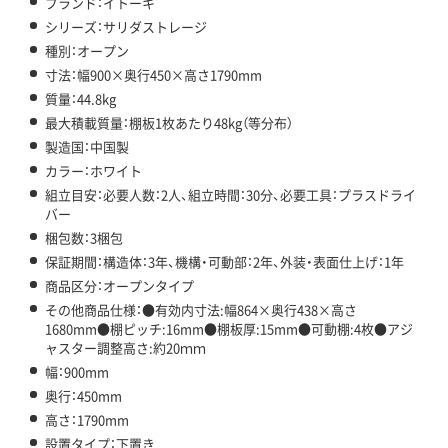
ブランド：イトーキ
シリーズ：サリダストレージ
種別：オープン
寸法：幅900×奥行450×高さ1790mm
質量：44.8kg
最大積載質量：棚板1枚あたり48kg（等分布）
製造国：中国製
カラー：ホワイト
組立目安：必要人数：2人、組立時間：30分、必要工具：プラスドライ
バー
梱包数：3梱包
保証期間：構造体：3年、機構・可動部：2年、外装・表面仕上げ：1年
商品区分：オープンタイプ
その他商品仕様：●有効内寸法:幅864×奥行438×高さ
1680mm●棚ピッチ:16mm●棚板厚:15mm●可動棚:4枚●アジ
ャスター調整高さ:約20ｍｍ
幅：900mm
奥行：450mm
高さ：1790mm
設置タイプ：下置き