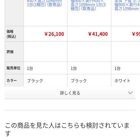
450×高さ1098mm
幅900×奥行450×
本体 下置 ホ
1台(2梱包）（取寄品）
高さ1098mm 1台(3
幅900×奥行4
梱包）（取寄品）
高さ1098mm
価格
￥26,100
￥41,400
￥95
(税込)
評価
1台
1台
1台
販売単位
ブラック
ブラック
ホワイト
カラー
詳しく見る
1098mm
1098mm
1098mm
高さ
オープン
引違い
ロッカー
種別
お申込番
AR80956
AR80955
P116429
号
この商品を見た人はこちらも検討されていま
す
お取り寄せ品
お取り寄せ品
入荷待ち
在庫