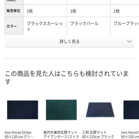
1枚
1枚
1枚
販売単位
ブラックスカーレッ
ブラックパール
ブルーブラッ
カラー
ト
お申込番
詳しく見る
E692425
E692414
E692420
号
3点
入荷待ち
9点
在庫
ご注文後、お届けに
この商品を見た人はこちらも検討されていま
8月11日（火）
ついてご連絡いたし
8月11日（火）
お届け日
す
ます
数量
数量
数量
カゴへ
カゴへ
カ
Iron Horse Stripe
屋内外兼用玄関マット
三和 玄関マット
Iron Horse 
90×120 cm クリ…
アイアンホース（ストラ
80×120cm ブラック
90×150 c