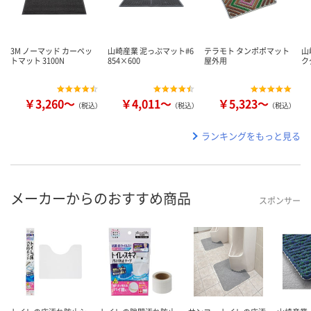
3M ノーマッド カーペッ
山崎産業 泥っぷマット#6
テラモト タンポポマット
山
トマット 3100N
854×600
屋外用
ク
￥3,260～
￥4,011～
￥5,323～
（税込）
（税込）
（税込）
ランキングをもっと見る
メーカーからのおすすめ商品
スポンサー