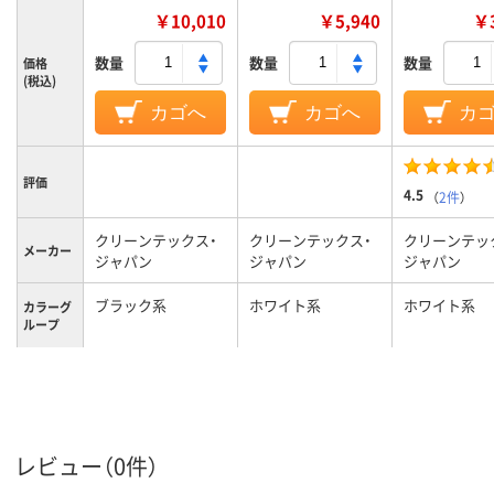
￥10,010
￥5,940
￥3
数量
数量
数量
価格
(税込)
カゴへ
カゴへ
カ
評価
4.5
（
2件
）
クリーンテックス・
クリーンテックス・
クリーンテッ
メーカー
ジャパン
ジャパン
ジャパン
ブラック系
ホワイト系
ホワイト系
カラーグ
ループ
2600g
1800g
1100g
質量
レビュー（0件）