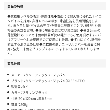
商品の特徴
◆業務用レベルの吸水・除塵性能◆表面には耐久性に優れたナイロ
ンパイルを採用。業務レベルの吸水・除塵性能を長期間維持しま
す。また目付量（パイルの密度）を適量に見直すことで、機能性と価
格面の両立を実現。◆使う場所を選ばない薄型設計◆暑さ6mmの
薄型設計で、ドアと床面の隙間が狭い場所でもご使用頂けます。バ
リアフリー化した場所でのご使用にも最適。◆ずれにくく、転倒を
防止する滑り止め仕様◆柔軟性の高いニトリルラバーを裏面に採
用。強力に床面をグリップするので、ずれたり、めくれたりしませ
ん。
商品仕様
メーカー：クリーンテックス・ジャパン
ブランド：クリーンテックス・ジャパン（KLEEN-TEX）
製造国：タイ
カラー：ブラウンブラック
寸法：90 x 120 cm 、厚み6mm
質量：2600g