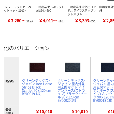
3M ノーマッド カーペ
山崎産業 泥っぷマット
山崎産業株式会社 コン
山崎産業 
ットマット 3100N
#6 854×600
ドル ライフステップマ
#3
ット 大 グレー…
￥3,260～
￥4,011～
￥3,393
￥2,8
（税込）
（税込）
（税込）
他のバリエーション
クリーンテックス・
クリーンテックス・
クリーンテッ
商品名
ジャパン Iron Horse
ジャパン 屋内外兼
ジャパン 屋
Stripe Black
用玄関マット アイ
用玄関マット
Scarlet 90 x 120 cm
アンホース(ストラ
アンホース(
BY00019 1枚
イプ)ブラック・パー
イプ)ブルー・
ル 90 x 120 cm
ク 90 x 120 c
BY00020 1枚
BY00018 1枚
価格
￥10,010
￥10,010
￥10
(税込)