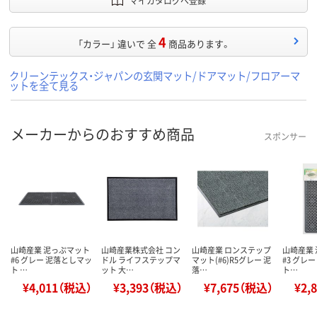
マイカタログへ登録
4
「カラー」 違いで 全
商品あります。
クリーンテックス・ジャパンの玄関マット/ドアマット/フロアーマ
ットを全て見る
メーカーからのおすすめ商品
スポンサー
山崎産業 泥っぷマット
山崎産業株式会社 コン
山崎産業 ロンステップ
山崎産業
#6 グレー 泥落としマッ
ドル ライフステップマ
マット(#6)R5グレー 泥
#3 グレ
ト …
ット 大…
落…
ト…
¥4,011（税込）
¥3,393（税込）
¥7,675（税込）
¥2,