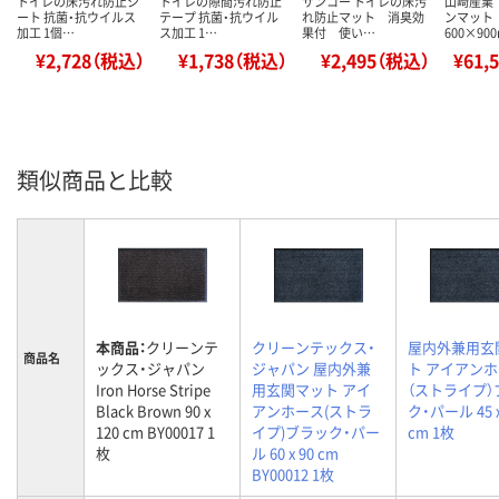
トイレの床汚れ防止シ
トイレの隙間汚れ防止
サンコー トイレの床汚
山崎産業
ート 抗菌・抗ウイルス
テープ 抗菌・抗ウイル
れ防止マット 消臭効
ンマット
加工 1個…
ス加工 1…
果付 使い…
600×90
¥2,728（税込）
¥1,738（税込）
¥2,495（税込）
¥61,
類似商品と比較
本商品：
クリーンテ
クリーンテックス・
屋内外兼用玄
商品名
ックス・ジャパン
ジャパン 屋内外兼
ト アイアン
Iron Horse Stripe
用玄関マット アイ
（ストライプ）
Black Brown 90 x
アンホース(ストラ
ク・パール 45 x
120 cm BY00017 1
イプ)ブラック・パー
cm 1枚
枚
ル 60 x 90 cm
BY00012 1枚