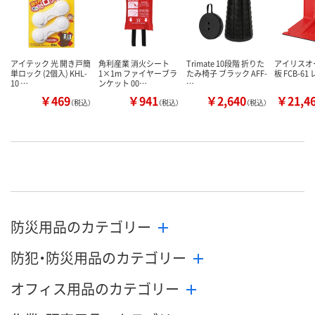
アイテック 光 開き戸簡
角利産業 消火シート
Trimate 10段階 折りた
アイリスオ
単ロック (2個入) KHL-
1×1m ファイヤーブラ
たみ椅子 ブラック AFF-
板 FCB-61
10 …
ンケット 00…
…
￥469
￥941
￥2,640
￥21,4
（税込）
（税込）
（税込）
防災用品のカテゴリー
防犯・防災用品のカテゴリー
オフィス用品のカテゴリー