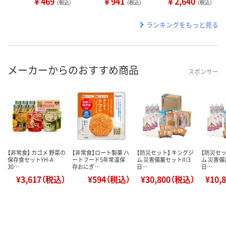
￥469
￥941
￥2,640
（税込）
（税込）
（税込）
ランキングをもっと見る
メーカーからのおすすめ商品
スポンサー
【非常食】 カゴメ 野菜の
【非常食】ロート製薬 ハ
【防災セット】 キングジ
【防災セッ
保存食セットYH-A
ートフード5年常温保
ム 災害備蓄セットII（3
ム 災害備
30…
存おにぎ…
日…
日…
¥3,617（税込）
¥594（税込）
¥30,800（税込）
¥10,