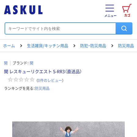
カゴ
メニュー
ホーム
生活雑貨/キッチン用品
防犯・防災用品
防災用品
関
ブランド：
関
関 レスキューリクエスト S-RR3（直送品）
（
0
件のレビュー
）
ランキングを見る：
防災用品