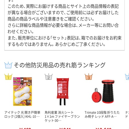
このため、実際にお届けする商品とサイト上の商品情報の表記
が異なる場合がございますので、ご使用前には必ずお届けした
商品の商品ラベルや注意書きをご確認ください。
さらに詳細な商品情報が必要な場合は、メーカー等にお問い合
わせください。
また、販売単位における「セット」表記は、箱でのお届けをお約束
するものではありません。あらかじめご了承ください。
その他防災用品の売れ筋ランキング
アイテック 光 開き戸簡単
角利産業 消火シート
Trimate 10段階 折りたた
ナ
ロック (2個入) KHL-10 …
1×1m ファイヤーブラン
み椅子 レッド AFF-A…
ド
ケット 00…