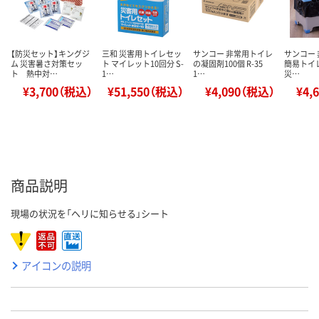
【防災セット】キングジ
三和 災害用トイレセッ
サンコー 非常用トイレ
サンコー 
ム 災害暑さ対策セッ
ト マイレット10回分 S-
の凝固剤100個 R-35
簡易トイレ
ト 熱中対…
1…
1…
災…
¥3,700（税込）
¥51,550（税込）
¥4,090（税込）
¥4,
商品説明
現場の状況を「ヘリに知らせる」シート
アイコンの説明