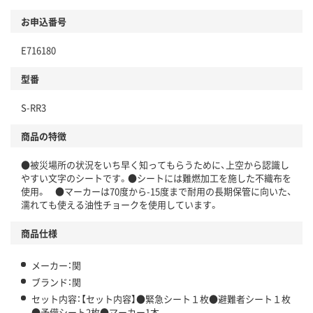
お申込番号
E716180
型番
S-RR3
商品の特徴
●被災場所の状況をいち早く知ってもらうために、上空から認識し
やすい文字のシートです。●シートには難燃加工を施した不織布を
使用。 ●マーカーは70度から-15度まで耐用の長期保管に向いた、
濡れても使える油性チョークを使用しています。
商品仕様
メーカー：関
ブランド：関
セット内容：【セット内容】●緊急シート１枚●避難者シート１枚
●予備シート2枚●マーカー1本