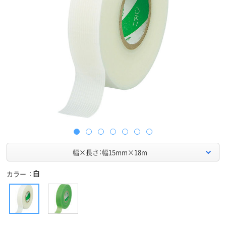
幅×長さ：幅15mm×18m
白
カラー