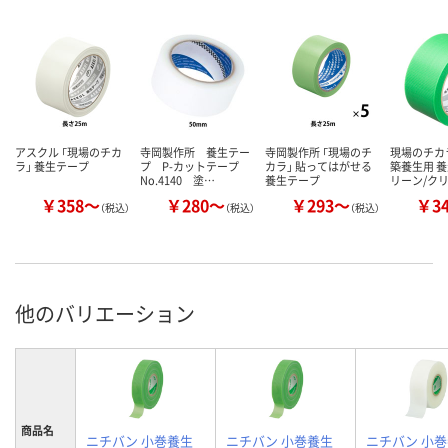
アスクル 「現場のチカ
寺岡製作所 養生テー
寺岡製作所 「現場のチ
現場のチカ
ラ」 養生テープ
プ P-カットテープ
カラ」 貼ってはがせる
築養生用 養
No.4140 塗…
養生テープ
リーン/ク
￥358～
￥280～
￥293～
￥3
（税込）
（税込）
（税込）
他のバリエーション
商品名
ニチバン 小巻養生
ニチバン 小巻養生
ニチバン 小