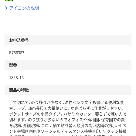
アイコンの説明
お申込番号
E756383
型番
185S-15
商品の特徴
手で切れて、のり残りが少なく、油性ペンで文字も書ける便利な養
生テープ。18m長尺で大量使いに。かさばらずに作業がしやすい、
ポケットサイズの小巻タイプ。ハサミやカッター要らずで軽い力で
切れます。のり残りが少ないのでオフィスや幼稚園、保育園での教
育現場、介護現場、コロナ禍で貼り替え頻度の高い店舗の掲示、イベ
ント会場区画用やソーシャルディスタンス待機目印。ワクチン接種