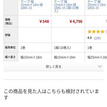
テープ 幅
テープ 幅
テープ 幅
15mm×18m 緑
15mm×18m 緑
25mm×18m
184S-15
184S-15 1箱（10巻
185S-25
入）
価格
￥548
￥4,796
(税込)
評価
4.0
（
2件
）
1巻
1箱（10巻入）
1巻
販売単位
幅15mm×18m
幅15mm×18m
幅25mm×18
幅×長さ
詳しく見る
緑
緑
白
カラー
お申込番
E756384
E759814
E756386
号
あり
5点
あり
在庫
この商品を見た人はこちらも検討されていま
す
8月8日（土）
8月8日（土）
8月8日（土）
お届け日