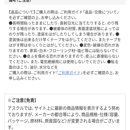
【返品について】ご購入の際は、ご利用ガイド「返品・交換について」
を必ずご確認の上、お申し込みください。
●長時間貼ったままにしたり、直射日光に当てたりすると、のり残
りする場合があります。●被着体の材質、表面塗装状態によっては
のりが残ったり、塗装をはがしたりしてしまう場合があります。●
塗装後は出来るだけ早くテープをはがしてください。またテープを
はがす際はゆっくりとはがしてください。●変色・破損の恐れがあ
りますので、家具・白木・フローリング材・塩ビ等には貼らないでく
ださい。●皮ふを傷める恐れがありますので、皮ふに直接貼らない
でください。また、電気絶縁用には使用しないでください。●貼る
面のほこり、油分、水分などを
ご購入の際は、ご利用ガイド「
ご利用ガイド
」を必ずご確認の上、お
申し込みください。
※ご注意【免責】
アスクルでは、サイト上に最新の商品情報を表示するよう努め
ておりますが、メーカーの都合等により、商品規格・仕様（容量、
パッケージ、原材料、原産国など）が変更される場合がございま
す。