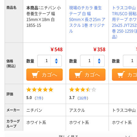
本商品：
ニチバン 小
現場のチカラ 養生
トラスコ中山
商品名
巻養生テープ 幅
テープ 白 幅
TRUSCO 弱
15mm×18m 白
50mm×長さ25m ア
用テープ ホ
185S-15
スクル 1巻 オリジナ
25x25 JYT252
ル
巻 250-1259
品）
￥548
￥358
数量
数量
数量
価格
(税込)
カゴへ
カゴへ
カ
評価
5.0
3.7
（
7件
）
（
36件
）
ニチバン
アスクル
トラスコ中山
メーカー
カラーグ
ホワイト系
ホワイト系
ホワイト系
ループ
アスクル
詳しく見る