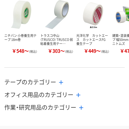
数量
数量
数量
カゴへ
カゴへ
カ
ニチバン 小巻養生用テ
トラスコ中山
光洋化学 カットエー
建築・塗装
ープ 18m巻
（TRUSCO） TRUSCO 弱
ス カットエースFG
プ 幅50m
粘着養生用テー…
養生テープ
ニトムズ
￥548～
￥303～
￥449～
￥4
（税込）
（税込）
（税込）
テープのカテゴリー
オフィス用品のカテゴリー
作業・研究用品のカテゴリー