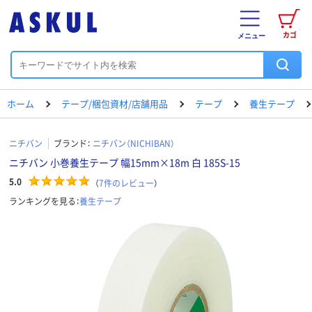
カゴ
メニュー
ホーム
テープ/梱包資材/店舗用品
テープ
養生テープ
ニチバン
ブランド：
ニチバン（NICHIBAN）
ニチバン 小巻養生テープ 幅15mm×18m 白 185S-15
5.0
（
7
件のレビュー
）
ランキングを見る：
養生テープ