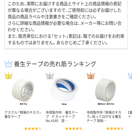
このため、実際にお届けする商品とサイト上の商品情報の表記
が異なる場合がございますので、ご使用前には必ずお届けした
商品の商品ラベルや注意書きをご確認ください。
さらに詳細な商品情報が必要な場合は、メーカー等にお問い合
わせください。
また、販売単位における「セット」表記は、箱でのお届けをお約束
するものではありません。あらかじめご了承ください。
養生テープの売れ筋ランキング
アスクル 「現場のチカラ」
寺岡製作所 養生テー
寺岡製作所 「現場のチカ
【
養生テープ
プ P-カットテープ
ラ」 貼ってはがせる養生
イ
No.4140 塗…
テープ 弱粘…