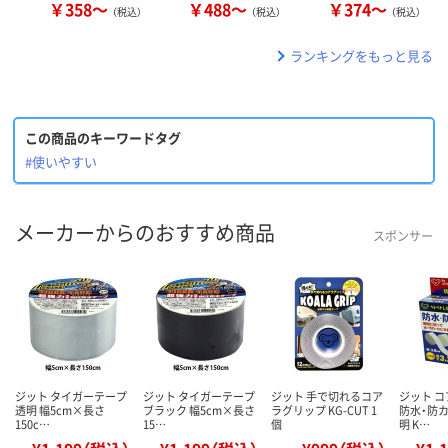
￥358～
￥488～
￥374～
（税込）
（税込）
（税込）
ランキングをもっと見る
この商品のキーワードタグ
#使いやすい
メーカーからのおすすめ商品
スポンサー
ジット タイガーテープ
ジット タイガーテープ
ジット 手で切れるコア
ジット 
透明 幅5cm×長さ
ブラック 幅5cm×長さ
ラグリップ KG-CUT 1
防水・防カ
150c…
15…
個
明 K…