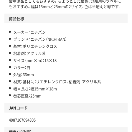
会場備品としてもおすすめ。ちょっとした梱包、分類用のラベルに
もおすすめ。幅は15mmと25mmの2サイズ、色は半透明と緑です。
商品仕様
メーカー：ニチバン
ブランド：ニチバン（NICHIBAN）
基材：ポリエチレンクロス
粘着剤：アクリル系
サイズ（mm×m）：15×18
カラー：白
外径：66mm
材質：基材：ポリエチレンクロス、粘着剤：アクリル系
幅×長さ：幅15mm×18m
巻芯直径：25mm
JANコード
4987167094805
備考（ご注意）