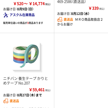
469-2586（直送品）
￥520
￥14,774
￥339
お届け日：
8月9日（日）
（税込）
お届け日：
8月12日（水）
アスクル在庫商品
直送品
ＭＲＯ商品取扱店２
販売単位違いの商品が
3
商品あります
からお届け
ニチバン 養生テープ かりと
めテープ No.207
￥59,461
（税込）
お届け日：
8月27日（木）まで
直送品