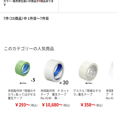
カラー・販売単位違いの商品が
4
商品ありま
す
7件（35商品）中 1件目～7件目
このカテゴリーの人気商品
寺岡製作所 「現場のチ
寺岡製作所 P-カット
アスクル 「現場のチカ
寺岡製
カラ」 貼ってはがせる
テープ 養生テープ
ラ」 養生テープ
プ P
養生テープ
No.4140 無…
No.41
￥293～
￥10,680～
￥358～
￥
（税込）
（税込）
（税込）