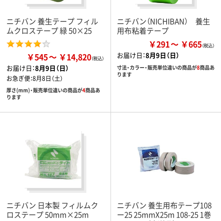
ニチバン 養生テープ フィル
ニチバン（NICHIBAN） 養生
ムクロステープ 緑 50×25
用布粘着テープ
￥291
￥665
お届け日：
8月9日（日）
￥545
￥14,820
お届け日：
8月9日（日）
寸法・カラー・販売単位違いの商品が
8
商品あ
ります
お急ぎ便：
8月8日（土）
厚さ(mm)・販売単位違いの商品が
4
商品あ
ります
ニチバン 日本製 フィルムク
ニチバン 養生用布テープ108
ロステープ 50mm×25m
ー25 25mmX25m 108-25 1巻