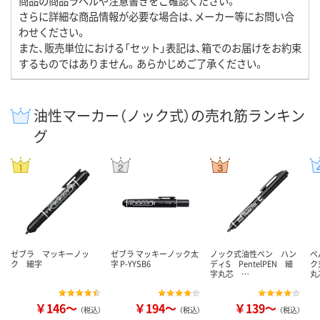
商品の商品ラベルや注意書きをご確認ください。
さらに詳細な商品情報が必要な場合は、メーカー等にお問い合
わせください。
また、販売単位における「セット」表記は、箱でのお届けをお約束
するものではありません。あらかじめご了承ください。
油性マーカー（ノック式）の売れ筋ランキン
グ
ゼブラ マッキーノッ
ゼブラ マッキーノック太
ノック式油性ペン ハン
ぺ
ク 細字
字 P-YYSB6
ディS PentelPEN 細
ク
字丸芯 …
丸
￥146～
￥194～
￥139～
（税込）
（税込）
（税込）