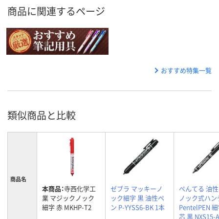
商品に関連するページ
おすすめ特集一覧
類似商品と比較
商品名
本商品：
寺西化学工
ゼブラ マッキーノ
ぺんてる 油
業 マジックノック
ック細字 黒 油性ペ
ノック式ハン
細字 赤 MKHP-T2
ン P-YYSS6-BK 1本
PentelPEN 
芯 黒 NXS15-