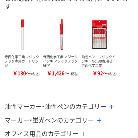
す
8月8日（土）
8月8日（土）
8月8日（土）
お届け日
数量
数量
数量
カゴへ
カゴへ
カ
寺西化学工業 マジック
寺西化学工業 マジック
油性ペン マジックイ
ノック専用カートリッ
インキ マジックノック
ンキ No.500細書き
ジ
細字
寺西化学工業
￥130～
￥1,426～
￥92～
（税込）
（税込）
（税込）
油性マーカー・油性ペンのカテゴリー
マーカー・蛍光ペンのカテゴリー
オフィス用品のカテゴリー