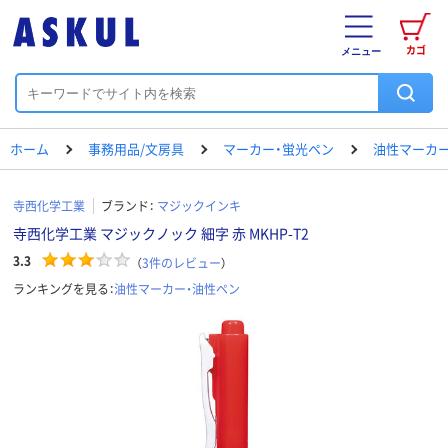
カゴ
メニュー
ホーム
事務用品/文房具
マーカー・蛍光ペン
油性マーカー
寺西化学工業
ブランド：
マジックインキ
寺西化学工業 マジックノック 細字 赤 MKHP-T2
3.3
（
3
件のレビュー
）
ランキングを見る：
油性マーカー・油性ペン