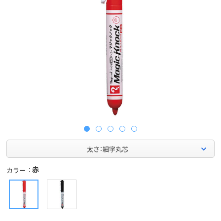
太さ：細字丸芯
赤
カラー