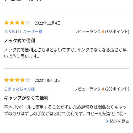
シングル
シングル
シングル
形状
12g
14g
9g
質量
2022年11月4日
アスクル
商品環境
20
35
ＡＳＫＵＬユーザー様
レビューランク
A
(388ポイント)
スコア
ノック式で便利
ノック式で便利太さもほどよいですが、インクのなくなる速さが早
いように思います。
2022年9月13日
こまったちゃん様
レビューランク
A
(209ポイント)
キャップがなくて便利
基本、段ボールに使用することが多いため裏移りは関係なくキャッ
プの取りはずしの手間がはぶけて便利です。コピー用紙などに使用
した時の裏移りの分★-1としました。
続きを見る