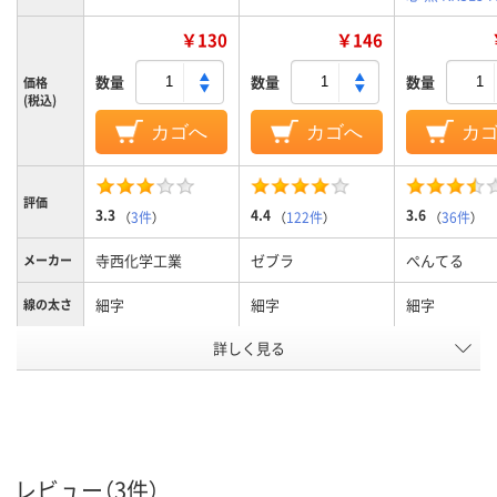
￥130
￥146
数量
数量
数量
価格
(税込)
カゴへ
カゴへ
カ
評価
3.3
4.4
3.6
（
3件
）
（
122件
）
（
36件
）
寺西化学工業
ゼブラ
ぺんてる
メーカー
細字
細字
細字
線の太さ
詳しく見る
赤
黒
インク色
ノック式、詰替え式
ノック式
ノック式
タイプ
アルコール系油性染
油性染料インク
アルコール系
インク種
類
料インク
料
レビュー（3件）