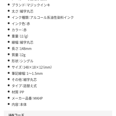
ブランド：マジックインキ
太さ：細字丸芯
インク種類：アルコール系油性染料インク
インク色：赤
カラー：赤
重量：11（g）
線幅：細字丸芯
長さ：148mm
質量：12g
形状：シングル
サイズ：148×18×12（mm）
筆記線幅：1～1.5mm
その他：細字丸芯
タイプ：詰替え式
材質：PP
メーカー品番：MKHP
内容：本体
JANコード