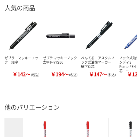
人気の商品
ゼブラ マッキーノッ
ゼブラ マッキーノック
ぺんてる アスクルノ
ノック式油
ク 細字
太字 P-YYSB6
ック式油性マーカー
ンディS
細字丸芯
PentelP
芯 …
￥142～
￥194～
￥147～
￥1
（税込）
（税込）
（税込）
他のバリエーション