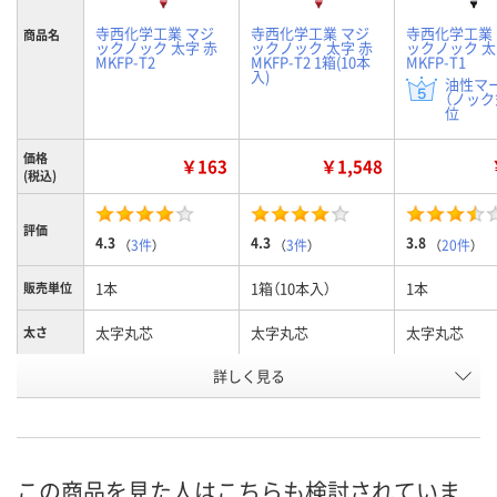
寺西化学工業 マジ
寺西化学工業 マジ
寺西化学工業
商品名
ックノック 太字 赤
ックノック 太字 赤
ックノック 太
MKFP-T2
MKFP-T2 1箱(10本
MKFP-T1
入)
油性マ
（ノック式
位
価格
￥163
￥1,548
(税込)
評価
4.3
4.3
3.8
（
3件
）
（
3件
）
（
20件
）
1本
1箱（10本入）
1本
販売単位
太字丸芯
太字丸芯
太字丸芯
太さ
詳しく見る
赤
赤
黒
カラー
お申込番
E776519
E965514
E776518
号
あり
あり
あり
在庫
この商品を見た人はこちらも検討されていま