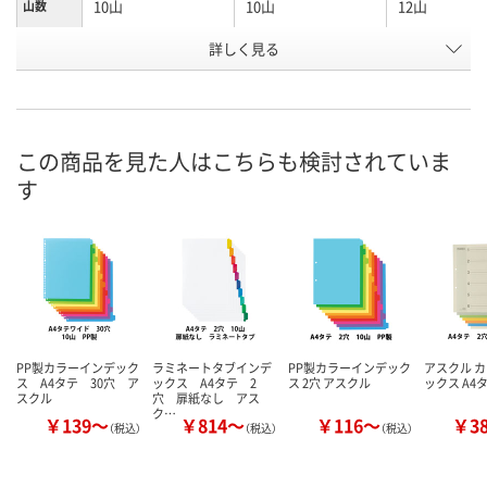
10山
10山
12山
山数
お申込番
詳しく見る
E991096
E991064
E991097
号
2点
あり
入荷待ち
在庫
ご注文後、お
この商品を見た人はこちらも検討されていま
8月7日（金）
8月7日（金）
ついてご連絡
お届け日
す
ます
数量
数量
数量
カゴへ
カゴへ
カ
PP製カラーインデック
ラミネートタブインデ
PP製カラーインデック
アスクル 
ス A4タテ 30穴 ア
ックス A4タテ 2
ス 2穴 アスクル
ックス A4タ
スクル
穴 扉紙なし アス
ク…
￥139～
￥814～
￥116～
￥3
（税込）
（税込）
（税込）