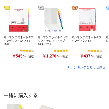
マルマン ラミネートタブ
マルマン ファイルインデ
マルマン ラミネートタブ
マ
インデックス A4ワイド
ックス ラミネートタブ
インデックス LT
し
30穴
A4タテワイ…
￥545～
￥1,270～
￥437～
（税込）
（税込）
（税込）
ランキングをもっと見る
一緒に購入する