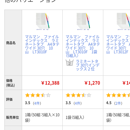
マルマン ファイル
マルマン ファイル
マルマン フ
インデックス ラミ
インデックス ラミ
インデックス
商品名
ネートタブ A4タテ
ネートタブ A4タテ
ネートタブ 
ワイド 30穴 10
ワイド 30穴 10
ワイド 30穴 
山 LT3010F
山 LT3010F 1袋
山 LT3012F
（5組入）
ラミネートタ
ブ 30穴インデ
ックス 2 位
価格
￥12,388
￥1,270
￥14
(税込)
評価
3.5
3.5
4.5
（
4件
）
（
4件
）
（
2件
）
1箱（50組：5組入×10
1箱（50組：5
1袋（5組入）
販売単位
袋）
袋）