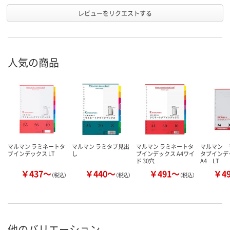
レビューをリクエストする
人気の商品
マルマン ラミネートタ
マルマン ラミタブ見出
マルマン ラミネートタ
マルマン 
ブインデックス LT
し
ブインデックス A4ワイ
タブイン
ド 30穴
A4 LT
￥437～
￥440～
￥491～
￥4
（税込）
（税込）
（税込）
他のバリエーション