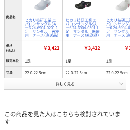
商品名
ヒカリ技研工業 エ
ヒカリ技研工業 エ
ヒカリ技研工
バロンサンダルSA
バロンサンダルSA
バロンサンダ
ー6 24-6904-0201 1
ー6 24-6904-0301 1
ー6 24-6904-0
足 サンダル 医療
足 サンダル 医療
足 サンダル
用 ナース（直送品）
用 ナース（直送品）
用 ナース（直
価格
￥3,422
￥3,422
￥3
(税込)
1足
1足
1足
販売単位
22.0-22.5cm
22.0-22.5cm
22.0-22.5cm
寸法
詳しく見る
サックス
ブラック
ホワイト
カラー
お申込番
EH28737
EH28739
EH28731
号
直送品
直送品
直送品
在庫
この商品を見た人はこちらも検討されていま
す
8月28日（金）まで
8月28日（金）まで
8月28日（金）
お届け日