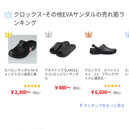
クロックス・その他EVAサンダルの売れ筋ラ
ンキング
エバロン サンダル SA-8
アダストリア 【LAKOLE/
クロックス スペシャリ
エ
メンズ ヒカリ技研工業
ラコレ】 シャワーサンダ
スト 2.0 ブラック(サ
レ
ル
イドに通気孔…
￥880～
（税込）
￥2,300～
￥6,600～
（税込）
（税込）
ランキングをもっと見る