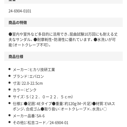
24-6904-0101
商品の特徴
●室内や室外など多目的に活用でき、屈曲試験10万回にも耐える丈
夫なサンダル。●耐摩耗性・防滑性に優れています。●水洗いが可
能（オートクレーブ不可）。
商品仕様
メーカー：ヒカリ技研工業
ブランド：エバロン
寸法：22.0-22.5cm
カラー：ピンク
サイズ：Ｓ（２２．０ー２２．５ｃｍ）
仕様1：●足囲：4Eタイプ●重量：約120g（M・片足）●材質：EVAス
ポンジ、合成ゴム●取り扱い：オートクレーブ×、水洗い○
メーカー品番：SA-6
その他1：松吉コード／24-6904-01