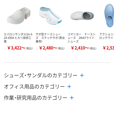
数量
数量
数量
カゴへ
カゴへ
カ
エバロンサンダルSA-6
サボ型ナースシュー
コマリヨー ナースシ
アクション
24-6904 ヒカリ技研工
ズ ステッチサボ（男女
ューズ 2WAYライト
ロッグライ
業
兼用）
シューズ
￥3,422～
￥2,480～
￥2,410～
￥2,5
（税込）
（税込）
（税込）
シューズ・サンダルのカテゴリー
オフィス用品のカテゴリー
作業・研究用品のカテゴリー