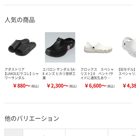
人気の商品
アダストリア
エバロン サンダル SA-
クロックス スペシャ
【旧モデル】
【LAKOLE/ラコレ】 シャ
8 メンズ ヒカリ技研工
リスト2.0 ベント（サ
スペシャリ
ワーサンダル
業
イドに通気孔あり…
ト
￥880～
￥2,300～
￥6,600～
￥4,3
（税込）
（税込）
（税込）
他のバリエーション