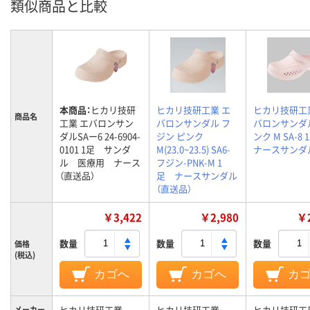
類似商品と比較
本商品：
ヒカリ技研
ヒカリ技研工業 エ
ヒカリ技研工
商品名
工業 エバロンサン
バロンサンダル フ
バロンサンダ
ダルSAー6 24-6904-
ジン ピンク
ンク M SA-8
0101 1足 サンダ
M(23.0~23.5) SA6-
ナースサンダ
ル 医療用 ナース
フジン-PNK-M 1
（直送品）
足 ナースサンダル
（直送品）
￥3,422
￥2,980
￥2
数量
数量
数量
価格
(税込)
カゴへ
カゴへ
カ
ヒカリ技研工業
ヒカリ技研工業
ヒカリ技研工
メーカー