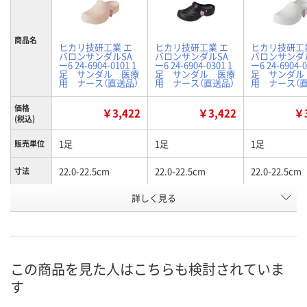
商品名
ヒカリ技研工業 エ
ヒカリ技研工業 エ
ヒカリ技研工
バロンサンダルSA
バロンサンダルSA
バロンサンダ
ー6 24-6904-0101 1
ー6 24-6904-0301 1
ー6 24-6904-0
足 サンダル 医療
足 サンダル 医療
足 サンダル
用 ナース（直送品）
用 ナース（直送品）
用 ナース（直
価格
￥3,422
￥3,422
￥3
(税込)
1足
1足
1足
販売単位
22.0-22.5cm
22.0-22.5cm
22.0-22.5cm
寸法
詳しく見る
ピンク
ブラック
ホワイト
カラー
お申込番
EH28734
EH28739
EH28731
号
直送品
直送品
直送品
在庫
この商品を見た人はこちらも検討されていま
す
8月28日（金）まで
8月28日（金）まで
8月28日（金）
お届け日