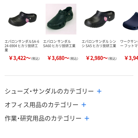
数量
数量
数量
カゴへ
カゴへ
カ
エバロンサンダルSA-6
エバロン サンダル
エバロンサンダル シン
ワークサン
24-6904 ヒカリ技研工
SA60 ヒカリ技研工業
シ SA5 ヒカリ技研工業
ー フット
業
￥3,422～
￥3,680～
￥2,980～
￥3,9
（税込）
（税込）
（税込）
シューズ・サンダルのカテゴリー
オフィス用品のカテゴリー
作業・研究用品のカテゴリー