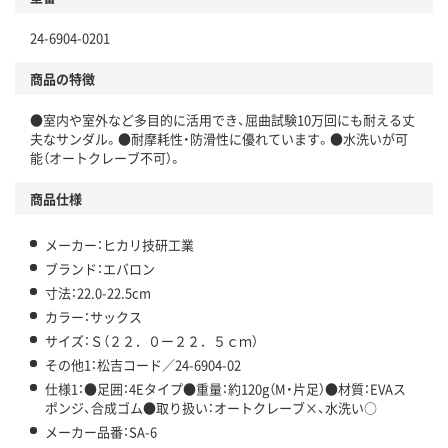
24-6904-0201
商品の特徴
●室内や室外など多目的に活用でき、屈曲試験10万回にも耐える丈
夫なサンダル。●耐摩耗性・防滑性に優れています。●水洗いが可
能（オートクレーブ不可）。
商品仕様
メーカー：ヒカリ技研工業
ブランド：エバロン
寸法：22.0-22.5cm
カラー：サックス
サイズ：Ｓ（２２．０ー２２．５ｃｍ）
その他1：松吉コード／24-6904-02
仕様1：●足囲：4Eタイプ●重量：約120g（M・片足）●材質：EVAス
ポンジ、合成ゴム●取り扱い：オートクレーブ×、水洗い○
メーカー品番：SA-6