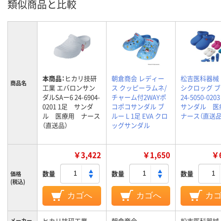
類似商品と比較
本商品：
ヒカリ技研
朝倉商会 レディー
松吉医科器械
商品名
工業 エバロンサン
ス クッピーラムネ/
シクロッグ 
ダルSAー6 24-6904-
チャーム付2WAYポ
24-5050-02
0201 1足 サンダ
コポコサンダル ブ
サンダル 
ル 医療用 ナース
ルー L 1足 EVA クロ
ナース（直送品
（直送品）
ッグサンダル
￥3,422
￥1,650
￥6
数量
数量
数量
価格
(税込)
カゴへ
カゴへ
カ
ヒカリ技研工業
朝倉商会
松吉医科器械
メーカー