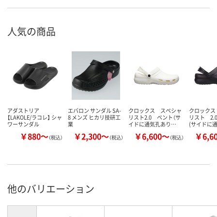
人気の商品
アダストリア
エバロン サンダル SA-
クロックス スペシャ
クロックス
【LAKOLE/ラコレ】 シャ
8 メンズ ヒカリ技研工
リスト2.0 ベント（サ
リスト 2.
ワーサンダル
業
イドに通気孔あり…
(サイドに
￥880～
￥2,300～
￥6,600～
￥6,6
（税込）
（税込）
（税込）
他のバリエーション