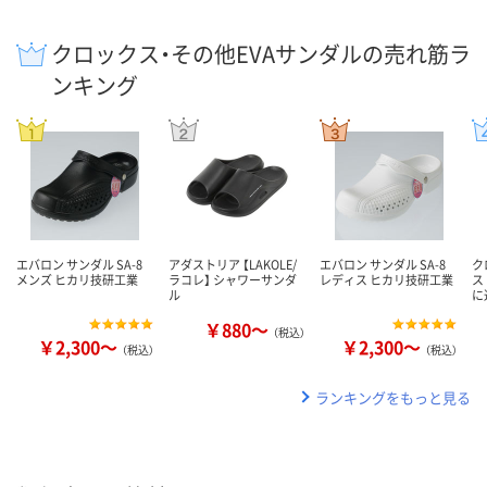
クロックス・その他EVAサンダルの売れ筋ラ
ンキング
エバロン サンダル SA-8
アダストリア 【LAKOLE/
エバロン サンダル SA-8
ク
メンズ ヒカリ技研工業
ラコレ】 シャワーサンダ
レディス ヒカリ技研工業
ス
ル
に
￥880～
（税込）
￥2,300～
￥2,300～
（税込）
（税込）
ランキングをもっと見る