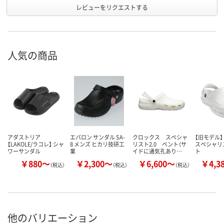
レビューをリクエストする
人気の商品
アダストリア
エバロン サンダル SA-
クロックス スペシャ
【旧モデル】
【LAKOLE/ラコレ】 シャ
8 メンズ ヒカリ技研工
リスト2.0 ベント（サ
スペシャリ
ワーサンダル
業
イドに通気孔あり…
ト
￥880～
￥2,300～
￥6,600～
￥4,3
（税込）
（税込）
（税込）
他のバリエーション