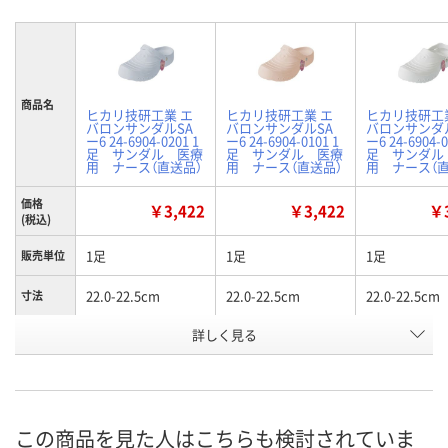
商品名
ヒカリ技研工業 エ
ヒカリ技研工業 エ
ヒカリ技研工
バロンサンダルSA
バロンサンダルSA
バロンサンダ
ー6 24-6904-0201 1
ー6 24-6904-0101 1
ー6 24-6904-0
足 サンダル 医療
足 サンダル 医療
足 サンダル
用 ナース（直送品）
用 ナース（直送品）
用 ナース（直
価格
￥3,422
￥3,422
￥3
(税込)
1足
1足
1足
販売単位
22.0-22.5cm
22.0-22.5cm
22.0-22.5cm
寸法
詳しく見る
サックス
ピンク
ホワイト
カラー
お申込番
EH28737
EH28734
EH28731
号
直送品
直送品
直送品
在庫
この商品を見た人はこちらも検討されていま