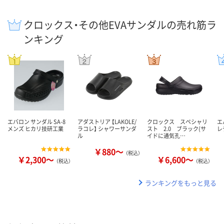
クロックス・その他EVAサンダルの売れ筋ラ
ンキング
エバロン サンダル SA-8
アダストリア 【LAKOLE/
クロックス スペシャリ
エ
メンズ ヒカリ技研工業
ラコレ】 シャワーサンダ
スト 2.0 ブラック(サ
レ
ル
イドに通気孔…
￥880～
（税込）
￥2,300～
￥6,600～
（税込）
（税込）
ランキングをもっと見る