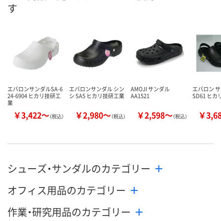
す
8月28日（金）まで
8月28日（金）まで
8月28日（金）
お届け日
数量
数量
数量
カゴへ
カゴへ
カ
エバロンサンダルSA-6
エバロンサンダル シン
AMOJI サンダル
エバロン 
24-6904 ヒカリ技研工
シ SA5 ヒカリ技研工業
AA1521
SD61 ヒ
業
￥3,422～
￥2,980～
￥2,598～
￥3,6
（税込）
（税込）
（税込）
シューズ・サンダルのカテゴリー
オフィス用品のカテゴリー
作業・研究用品のカテゴリー