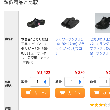
類似商品と比較
本商品：
ヒカリ技研
シャワーサンダル2
ヒカリ技研工
商品名
工業 エバロンサン
L(約26～27cm) ブラ
バロンサンダ
ダルSAー6 24-6904-
ック LAKOLE/ラコ
ブラック L SA-
0301 1足 サンダ
レ
足 サンダル
ル 医療用 ナース
ズ
（直送品）
￥3,422
￥880
￥2
数量
数量
数量
価格
(税込)
カゴへ
カゴへ
カ
評価