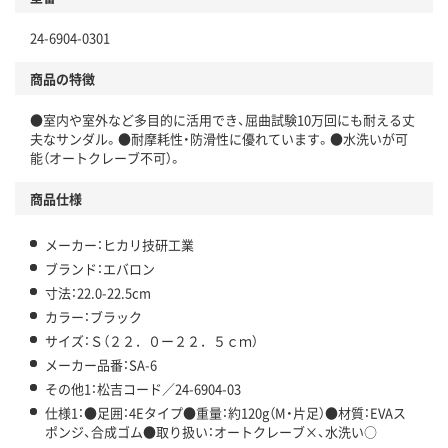
24-6904-0301
商品の特徴
●室内や室外など多目的に活用でき、屈曲試験10万回にも耐える丈
夫なサンダル。●耐摩耗性・防滑性に優れています。●水洗いが可
能（オートクレーブ不可）。
商品仕様
メーカー：ヒカリ技研工業
ブランド：エバロン
寸法：22.0-22.5cm
カラー：ブラック
サイズ：Ｓ（２２．０ー２２．５ｃｍ）
メーカー品番：SA-6
その他1：松吉コード／24-6904-03
仕様1：●足囲：4Eタイプ●重量：約120g（M・片足）●材質：EVAス
ポンジ、合成ゴム●取り扱い：オートクレーブ×、水洗い○