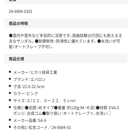
24-6904-0101
商品の特徴
●室内や室外など多目的に活用でき、屈曲試験10万回にも耐える丈
夫なサンダル。●耐摩耗性・防滑性に優れています。●水洗いが可
能（オートクレーブ不可）。
商品仕様
メーカー：ヒカリ技研工業
ブランド：エバロン
寸法：22.0-22.5cm
カラー：ピンク
サイズ：Ｓ（２２．０ー２２．５ｃｍ）
仕様1：●足囲：4Eタイプ●重量：約120g（M・片足）●材質：EVAス
ポンジ、合成ゴム●取り扱い：オートクレーブ×、水洗い○
メーカー品番：SA-6
その他1：松吉コード／24-6904-01