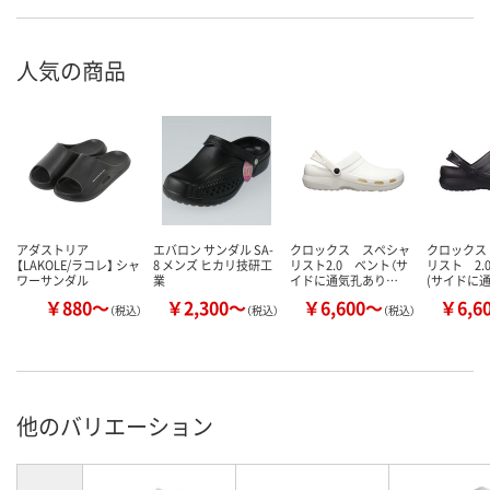
人気の商品
アダストリア
エバロン サンダル SA-
クロックス スペシャ
クロックス
【LAKOLE/ラコレ】 シャ
8 メンズ ヒカリ技研工
リスト2.0 ベント（サ
リスト 2.
ワーサンダル
業
イドに通気孔あり…
(サイドに
￥880～
￥2,300～
￥6,600～
￥6,6
（税込）
（税込）
（税込）
他のバリエーション