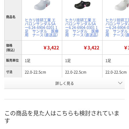
商品名
ヒカリ技研工業 エ
ヒカリ技研工業 エ
ヒカリ技研工
バロンサンダルSA
バロンサンダルSA
バロンサンダ
ー6 24-6904-0201 1
ー6 24-6904-0301 1
ー6 24-6904-0
足 サンダル 医療
足 サンダル 医療
足 サンダル
用 ナース（直送品）
用 ナース（直送品）
用 ナース（直
価格
￥3,422
￥3,422
￥3
(税込)
1足
1足
1足
販売単位
22.0-22.5cm
22.0-22.5cm
22.0-22.5cm
寸法
詳しく見る
サックス
ブラック
ホワイト
カラー
お申込番
EH28737
EH28739
EH28731
号
直送品
直送品
直送品
在庫
この商品を見た人はこちらも検討されていま
す
8月28日（金）まで
8月28日（金）まで
8月28日（金）
お届け日