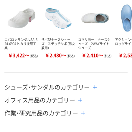
数量
数量
数量
カゴへ
カゴへ
カ
エバロンサンダルSA-6
サボ型ナースシュー
コマリヨー ナースシ
アクション
24-6904 ヒカリ技研工
ズ ステッチサボ（男女
ューズ 2WAYライト
ロッグライ
業
兼用）
シューズ
￥3,422～
￥2,480～
￥2,410～
￥2,5
（税込）
（税込）
（税込）
シューズ・サンダルのカテゴリー
オフィス用品のカテゴリー
作業・研究用品のカテゴリー