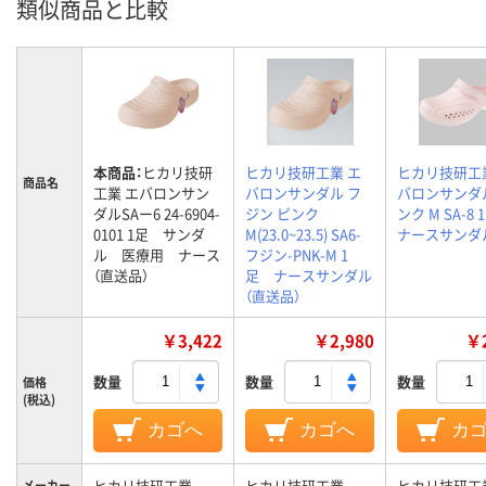
類似商品と比較
本商品：
ヒカリ技研
ヒカリ技研工業 エ
ヒカリ技研工
商品名
工業 エバロンサン
バロンサンダル フ
バロンサンダ
ダルSAー6 24-6904-
ジン ピンク
ンク M SA-8
0101 1足 サンダ
M(23.0~23.5) SA6-
ナースサンダ
ル 医療用 ナース
フジン-PNK-M 1
（直送品）
足 ナースサンダル
（直送品）
￥3,422
￥2,980
￥2
数量
数量
数量
価格
(税込)
カゴへ
カゴへ
カ
ヒカリ技研工業
ヒカリ技研工業
ヒカリ技研工
メーカー