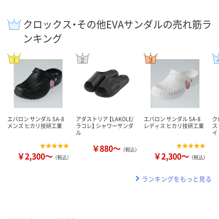
クロックス・その他EVAサンダルの売れ筋ラ
ンキング
エバロン サンダル SA-8
アダストリア 【LAKOLE/
エバロン サンダル SA-8
ク
メンズ ヒカリ技研工業
ラコレ】 シャワーサンダ
レディス ヒカリ技研工業
ス
ル
イ
￥880～
（税込）
￥2,300～
￥2,300～
（税込）
（税込）
ランキングをもっと見る