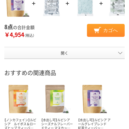
8点
の合計金額
カゴへ
￥4,954
（税込）
開く
おすすめの関連商品
【ノンカフェイン】ルピ
【水出し可】ルピシア
【水出し可】ルピシア ア
シア ルイボス＆ロー
シーズナルフレーバー
ールグレイブレンド
ズヒップ ティーバ…
ドティー マスカッ…
紅茶ティーバッ…