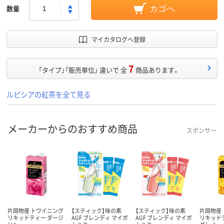
数量
カゴへ
マイカタログへ登録
7
「タイプ」「販売単位」 違いで 全
商品あります。
ルピシアの紅茶を全て見る
メーカーからのおすすめ商品
スポンサー
片岡物産 トワイニング
【スティック】味の素
【スティック】味の素
片岡物産
リキッドティー ダージ
AGF ブレンディ マイボ
AGF ブレンディ マイボ
リキッド