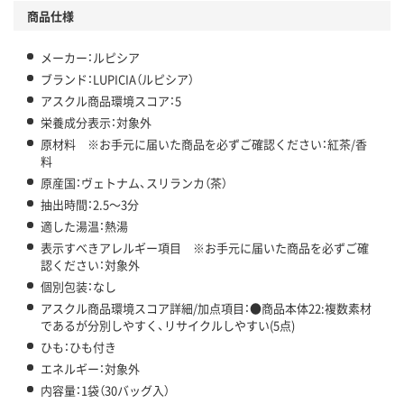
商品仕様
メーカー：ルピシア
ブランド：LUPICIA（ルピシア）
アスクル商品環境スコア：5
栄養成分表示：対象外
原材料 ※お手元に届いた商品を必ずご確認ください：紅茶/香
料
原産国：ヴェトナム、スリランカ（茶）
抽出時間：2.5～3分
適した湯温：熱湯
表示すべきアレルギー項目 ※お手元に届いた商品を必ずご確
認ください：対象外
個別包装：なし
アスクル商品環境スコア詳細/加点項目：●商品本体22:複数素材
であるが分別しやすく、リサイクルしやすい(5点)
ひも：ひも付き
エネルギー：対象外
内容量：1袋（30バッグ入）