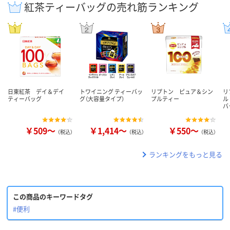
紅茶ティーバッグの売れ筋ランキング
日東紅茶 デイ＆デイ
トワイニング ティーバッ
リプトン ピュア＆シン
リ
ティーバッグ
グ（大容量タイプ）
プルティー
ル
バ
￥509～
￥1,414～
￥550～
（税込）
（税込）
（税込）
ランキングをもっと見る
この商品のキーワードタグ
#便利