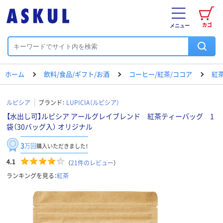
カゴ
メニュー
ホーム
飲料/食品/ギフト/お酒
コーヒー/紅茶/ココア
紅
ルピシア
ブランド：
LUPICIA（ルピシア）
【水出し可】ルピシア アールグレイブレンド 紅茶ティーバッグ 1
袋（30バッグ入） オリジナル
3
万回
購入いただきました！
4.1
（
21
件のレビュー
）
ランキングを見る：
紅茶