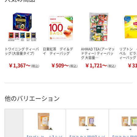
トワイニング ティーバ
日東紅茶 デイ＆デ
AHMAD TEA（アーマッ
リプトン 
ッグ（大容量タイプ）
イ ティーバッグ
ドティー） ティーバッ
ベル ピラ
グ 大容量…
ィーバッグ
￥1,367～
￥509～
￥1,721～
￥3
（税込）
（税込）
（税込）
他のバリエーション