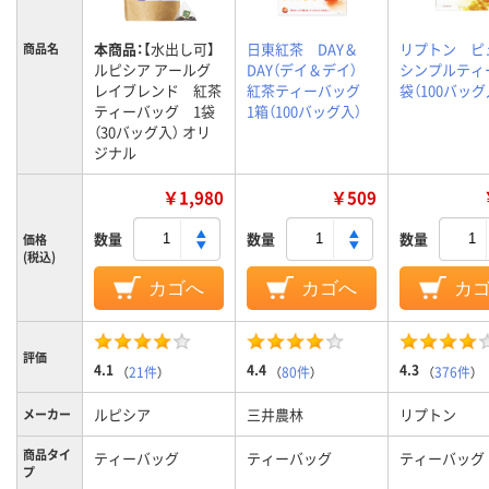
本商品：
【水出し可】
日東紅茶 DAY＆
リプトン ピ
商品名
ルピシア アールグ
DAY（デイ＆デイ）
シンプルティ
レイブレンド 紅茶
紅茶ティーバッグ
袋（100バッグ
ティーバッグ 1袋
1箱（100バッグ入）
（30バッグ入） オリ
ジナル
￥1,980
￥509
数量
数量
数量
価格
(税込)
カゴへ
カゴへ
カ
評価
4.1
4.4
4.3
（
21件
）
（
80件
）
（
376件
）
ルピシア
三井農林
リプトン
メーカー
商品タイ
ティーバッグ
ティーバッグ
ティーバッグ
プ