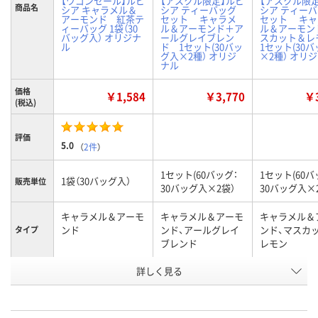
【ワゴンセール】ルピ
【アスクル限定】ルピ
【アスクル限
商品名
シア キャラメル＆
シア ティーバッグ
シア ティー
アーモンド 紅茶テ
セット キャラメ
セット キャ
ィーバッグ 1袋（30
ル＆アーモンド＋ア
ル＆アーモン
バッグ入） オリジナ
ールグレイブレン
スカット＆
ル
ド 1セット(30バッ
1セット(30
グ入×2種） オリジ
×2種） オリ
ナル
価格
￥1,584
￥3,770
￥3
(税込)
評価
5.0
（
2件
）
1セット(60バッグ：
1セット(60バ
1袋（30バッグ入）
販売単位
30バッグ入×2袋）
30バッグ入×
キャラメル＆アーモ
キャラメル＆アーモ
キャラメル＆
ンド
ンド、アールグレイ
ンド、マスカ
タイプ
ブレンド
レモン
お申込番
詳しく見る
NK01427
NN43728
NN43727
号
あり
あり
あり
在庫