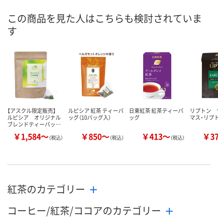
8月9日（日）
8月9日（日）
8月9日（日）
お届け日
この商品を見た人はこちらも検討されていま
す
数量
数量
数量
カゴへ
カゴへ
カ
【アスクル限定販売】
ルピシア 紅茶 ティーバ
日東紅茶 紅茶ティーバ
リプトン 
ルピシア オリジナル
ッグ（10バッグ入）
ッグ
マス・リプ
ブレンドティーバッ…
￥1,584～
￥850～
￥413～
￥3
（税込）
（税込）
（税込）
紅茶のカテゴリー
コーヒー/紅茶/ココアのカテゴリー