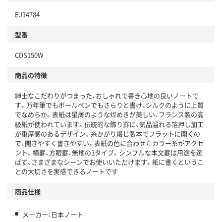
EJ14784
型番
CDS150W
商品の特徴
紳士なこだわりがつまった、おしゃれで書き心地の良いノートで
す。万年筆でもボールペンでもさらりと書け、シルクのように上質
でなめらか。表紙は星屑のような煌めきが美しい、フランス製の高
級紙が使われています。伝統的な飾り罫に、気品溢れる箔押し加工
が重厚感のあるデザイン。糸かがり綴じ製本でフラットに開くの
で、開きやすく書きやすい。表紙の色に合わせたカラー糸がアクセ
ント。横罫、方眼罫、無地の3タイプ。シンプルな本文罫は用途を選
ばず、さまざまなシーンでお使いいただけます。紙に書くというこ
との大切さを実感できるノートです
商品仕様
メーカー：日本ノート