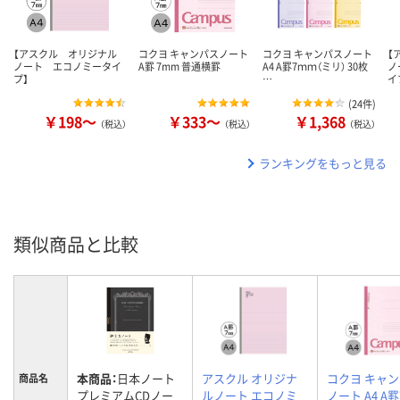
【アスクル オリジナル
コクヨ キャンパスノート
コクヨ キャンパスノート
【
ノート エコノミータイ
A罫 7mm 普通横罫
A4 A罫7ｍｍ（ミリ） 30枚
ノ
プ】
…
イ
(
24件
)
￥198～
￥333～
￥1,368
（税込）
（税込）
（税込）
ランキングをもっと見る
類似商品と比較
本商品：
日本ノート
アスクル オリジナ
コクヨ キャ
商品名
プレミアムCDノー
ルノート エコノミ
ノート A4 A