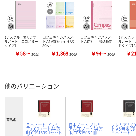
【アスクル オリジナ
コクヨ キャンパスノー
コクヨ キャンパスノー
【アスクル
ルノート エコノミー
ト A4 A罫7ｍｍ（ミリ）
ト A罫 7mm 普通横罫
ルノート 
タイプ】
30枚 …
ドタイプ】
￥58～
￥1,368
￥94～
￥2
（税込）
（税込）
（税込）
他のバリエーション
商品名
日本ノート プレミ
日本ノート プレミ
プレミアムC
アムCDノートA4 方
アムCDノートA4 方
ト A5 無地 CD
眼 CDS150S 1セット
眼 CDS150S 1冊
日本ノート