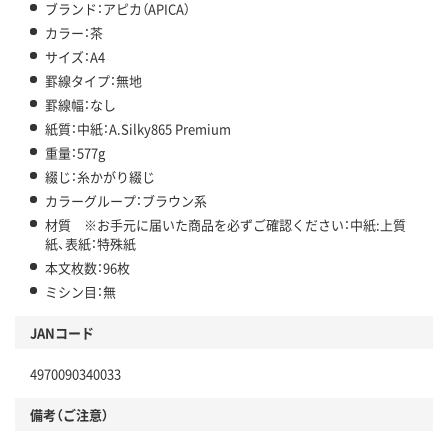
ブランド：アピカ（APICA）
カラー：茶
サイズ：A4
罫線タイプ：無地
罫線幅：なし
紙質：中紙：A.Silky865 Premium
重量：577g
綴じ：糸かがり綴じ
カラーグループ：ブラウン系
材質 ※お手元に届いた商品を必ずご確認ください：中紙:上質
紙、表紙：特殊紙
本文枚数：96枚
ミシン目：無
JANコード
4970090340033
備考（ご注意）