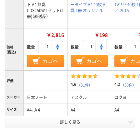
ト A4 無罫
ータイプ A4 40枚 A
（ミリ） 40枚 
CDS150W 1セット(2
罫 1冊 オリジナル
ノ-201A
冊)（直送品）
￥2,816
￥198
数量
数量
数量
価格
(税込)
カゴへ
カゴへ
カ
評価
4.6
4.2
（
31件
）
（
30件
）
日本ノート
アスクル
コクヨ
メーカー
A4、Ａ4
A4
A4
サイズ
罫線タイ
詳しく見る
無地
横罫線
横罫線
プ
ブラウン系
ピンク系
レッド系
カラーグ