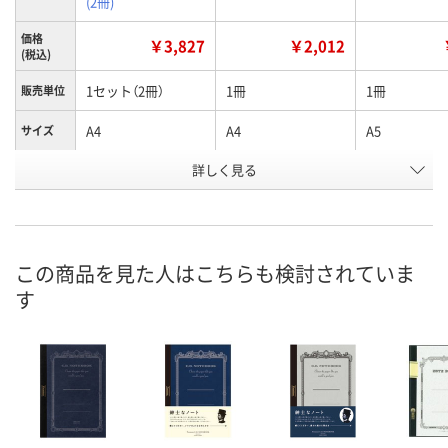
(2冊)
価格
￥3,827
￥2,012
(税込)
1セット（2冊）
1冊
1冊
販売単位
A4
A4
A5
サイズ
詳しく見る
方眼
方眼
無地
罫線
お申込番
NH95512
EJ38678
XK42855
号
1点
2点
4点
在庫
この商品を見た人はこちらも検討されていま
す
8月11日（火）
8月11日（火）
8月11日（火）
お届け日
数量
数量
数量
カゴへ
カゴへ
カ