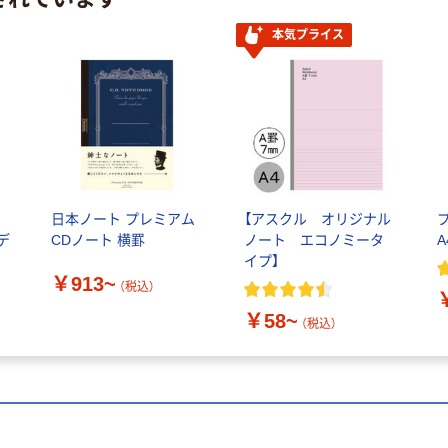
本気プライス
日本ノート プレミアム
【アスクル オリジナル
デ
CDノート 横罫
ノート エコノミータ
A
イプ】
￥913~
（税込）
￥58~
（税込）