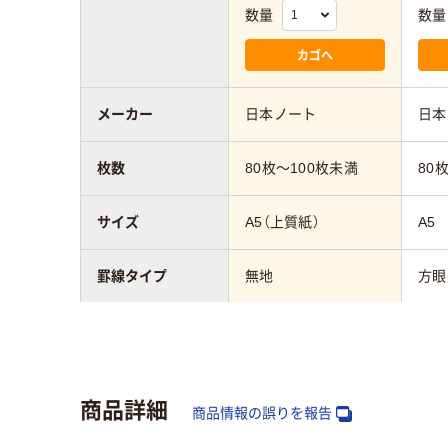
数量
数量
カゴへ
メーカー
日本ノート
日本
枚数
80枚～100枚未満
80
サイズ
A5（上質紙）
A5
罫線タイプ
無地
方眼
カラーグループ
グレー系
レッ
製本方法
糸とじ
商品詳細
商品情報の誤りを報告
質量
270ｇ