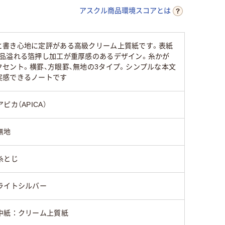
アスクル商品環境スコアとは
と書き心地に定評がある高級クリーム上質紙です。表紙
気品溢れる箔押し加工が重厚感のあるデザイン。糸かが
セント。横罫、方眼罫、無地の3タイプ。シンプルな本文
実感できるノートです
アピカ（APICA）
無地
糸とじ
ライトシルバー
中紙：クリーム上質紙