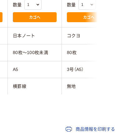
数量
数量
数量
カゴへ
カゴへ
日本ノート
コクヨ
ロディア
80枚～100枚未満
80枚
80枚～1
A5
3号（A5）
A5
横罫線
無地
方眼罫
ブルー系
ブラック
ホッチキ
商品情報を印刷する
135g