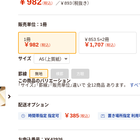
￥982
／￥893（税抜き）
（税込）
販売単位：1冊
1冊
￥853.5×2冊
￥982
￥1,707
（税込）
（税込）
サイズ
無地
横罫
方眼
罫線
この商品のバリエーション
「サイズ」「罫線」「販売単位」違いで 全12商品 あります。
すべ
配送オプション
￥385
時間帯指定 指定可
置き場所指定 利用
（税込）
お申込番号：XK42926