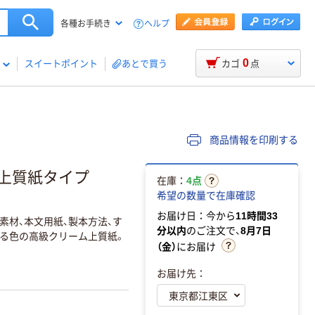
ヘルプ
各種お手続き
0
スイートポイント
あとで買う
カゴ
点
商品情報を印刷する
ム上質紙タイプ
在庫：
4点
希望の数量で在庫確認
お届け日：今から
11時間33
材、本文用紙、製本方法、す
分以内
のご注文で、
8月7日
る色の高級クリーム上質紙。
（金）
にお届け
お届け先：