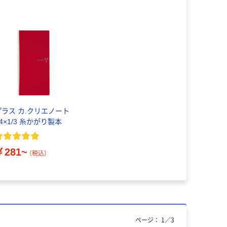
プラス カ.クリエノート
4×1/3 糸かがり製本
￥281~
（税込）
ページ：
1
／
3