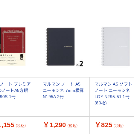
ノート プレミア
マルマン ノート A5
マルマン A5 ソフト
DノートA5方眼
ニーモシネ 7mm横罫
ノート ニーモシネ
90S 1冊
N195A 2冊
LGY N295-51 1冊
(80枚)
,155
￥1,290
￥825
（税込）
（税込）
（税込）