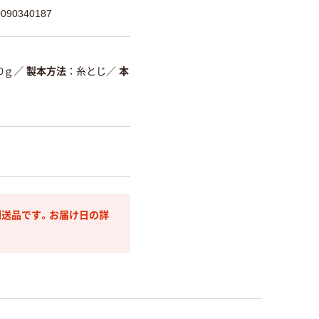
90340187
0ｇ
／
製本方法
糸とじ
／
本
送品です。お届け日の詳