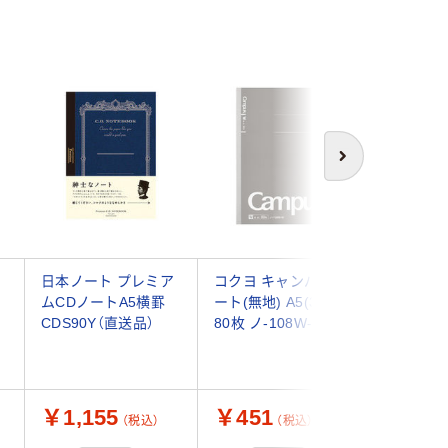
アウト
次へ
日本ノート プレミア
コクヨ キャンパスノ
ロディア
ムCDノートA5横罫
ート(無地) A5(3号)
めノート 
CDS90Y（直送品）
80枚 ノ-108W-M 1冊
ラック cf
ット(5冊
￥1,155
￥451
￥2,0
（税込）
（税込）