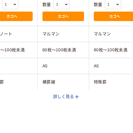
数量
数量
カゴへ
カゴへ
カゴへ
ノート
マルマン
マルマン
枚～100枚未満
80枚～100枚未満
80枚～100枚未満
A5
A5
罫
横罫線
特殊罫
詳しく見る
ド系
ブラック系
グレー系
リングとじ
250g
247ｇ