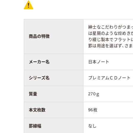
紳士なこだわりがつま
は星屑のような煌めき
商品の特徴
り綴じ製本でフラット
罫は用途を選ばず、さ
メーカー名
日本ノート
シリーズ名
プレミアムＣＤノート
質量
270ｇ
本文枚数
96枚
罫線幅
なし