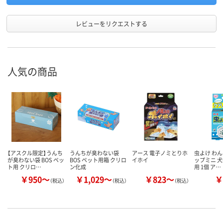
レビューをリクエストする
人気の商品
【アスクル限定】うんち
うんちが臭わない袋
アース 電子ノミとりホ
虫よけ わ
が臭わない袋 BOS ペッ
BOS ペット用箱 クリロ
イホイ
ップミニ 犬
ト用 クリロ…
ン化成
用 1個 ア…
￥950～
￥1,029～
￥823～
￥
（税込）
（税込）
（税込）