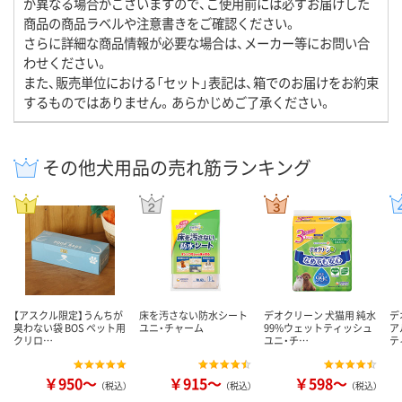
が異なる場合がございますので、ご使用前には必ずお届けした
商品の商品ラベルや注意書きをご確認ください。
さらに詳細な商品情報が必要な場合は、メーカー等にお問い合
わせください。
また、販売単位における「セット」表記は、箱でのお届けをお約束
するものではありません。あらかじめご了承ください。
その他犬用品の売れ筋ランキング
【アスクル限定】うんちが
床を汚さない防水シート
デオクリーン 犬猫用 純水
デ
臭わない袋 BOS ペット用
ユニ・チャーム
99%ウェットティッシュ
ア
クリロ…
ユニ・チ…
テ
￥950～
￥915～
￥598～
（税込）
（税込）
（税込）