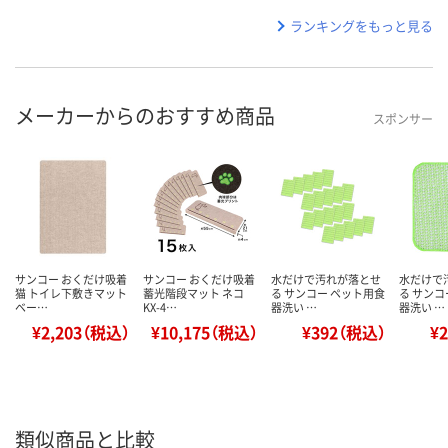
ランキングをもっと見る
メーカーからのおすすめ商品
スポンサー
サンコー おくだけ吸着
サンコー おくだけ吸着
水だけで汚れが落とせ
水だけで
猫 トイレ下敷きマット
蓄光階段マット ネコ
る サンコー ペット用食
る サンコ
ベー…
KX-4…
器洗い …
器洗い …
¥2,203（税込）
¥10,175（税込）
¥392（税込）
¥
類似商品と比較