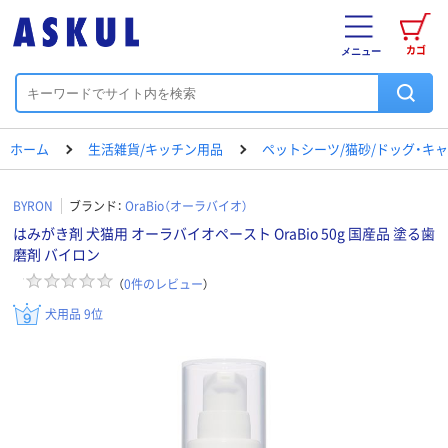
カゴ
メニュー
ホーム
生活雑貨/キッチン用品
ペットシーツ/猫砂/ドッグ・キ
BYRON
ブランド：
OraBio（オーラバイオ）
はみがき剤 犬猫用 オーラバイオペースト OraBio 50g 国産品 塗る歯
磨剤 バイロン
（
0
件のレビュー
）
犬用品 9位