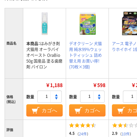
本商品：
はみがき剤
デオクリーン 犬猫
アース 電子
商品名
犬猫用 オーラバイ
用 純水99%ウェッ
りホイホイ 1
オペースト OraBio
トティッシュ 詰め
50g 国産品 塗る歯磨
替え用 お買い得！
剤 バイロン
(70枚×3個)
￥1,188
￥598
￥2
数量
数量
数量
価格
(税込)
カゴへ
カゴへ
カ
評価
4.5
2.9
（
24件
）
（
10件
）