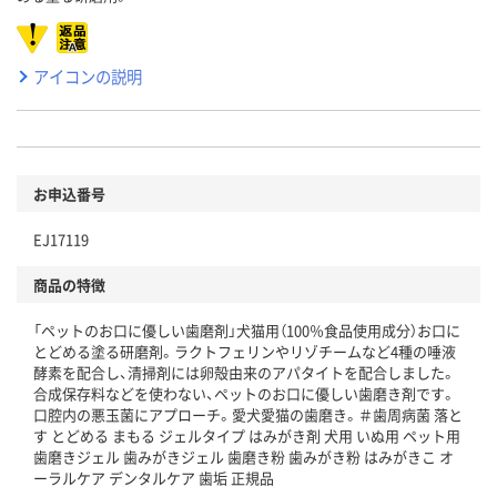
アイコンの説明
お申込番号
EJ17119
商品の特徴
「ペットのお口に優しい歯磨剤」犬猫用（100％食品使用成分）お口に
とどめる塗る研磨剤。ラクトフェリンやリゾチームなど4種の唾液
酵素を配合し、清掃剤には卵殻由来のアパタイトを配合しました。
合成保存料などを使わない、ペットのお口に優しい歯磨き剤です。
口腔内の悪玉菌にアプローチ。愛犬愛猫の歯磨き。＃歯周病菌 落と
す とどめる まもる ジェルタイプ はみがき剤 犬用 いぬ用 ペット用
歯磨きジェル 歯みがきジェル 歯磨き粉 歯みがき粉 はみがきこ オ
ーラルケア デンタルケア 歯垢 正規品