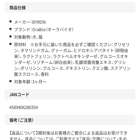
商品仕様
メーカー：BYRON
ブランド：OraBio（オーラバイオ）
対象動物：犬、猫
原材料 ※お手元に届いた商品を必ずご確認ください：グリセリ
ン、タマリンドガム、グァーガム、ヒドロキシアパタイト（卵殻由
来）、ラクトフェリン、ラクトペルオキシダーゼ、グルコースオキ
シダーゼ、リゾチーム（卵白由来）、乳酸球菌培養エキス、グリシ
ン、ポリリシン、グルコース、デキストリン、クエン酸、ステアリン
酸スクロース、香料
対象年齢：3ヶ月～
JANコード
4589406280354
備考（ご注意）
【返品について】開封後はお客様のご都合による返品はお受けでき
ません。返品については、ご利用ガイド「返品・交換について」を必