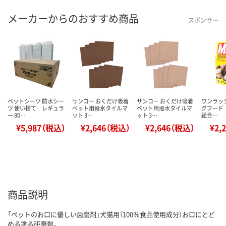
メーカーからのおすすめ商品
スポンサー
ペットシーツ 防水シー
サンコー おくだけ吸着
サンコー おくだけ吸着
ワンラッ
ツ 使い捨て レギュラ
ペット用撥水タイルマ
ペット用撥水タイルマ
グフード 
ー 80…
ット 3…
ット 3…
総合…
¥5,987（税込）
¥2,646（税込）
¥2,646（税込）
¥2,
商品説明
「ペットのお口に優しい歯磨剤」犬猫用（100％食品使用成分）お口にとど
める塗る研磨剤。