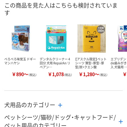
この商品を見た人はこちらも検討されていま
す
ぺろぺろ味覚玉 ドギー
デンタルクリーナー 4
【アスクル限定】ペット
エブリデン
マンハヤシ
回分 犬用 RepairAn リ
シーツ 薄型・厚型・厚
de歯みがき
ペアン…
型/炭+クエン酸
入 犬猫用 
￥890～
￥1,078
￥1,280～
￥
（税込）
（税込）
（税込）
犬用品のカテゴリー
ペットシーツ/猫砂/ドッグ・キャットフード/
ペット用品のカテゴリー