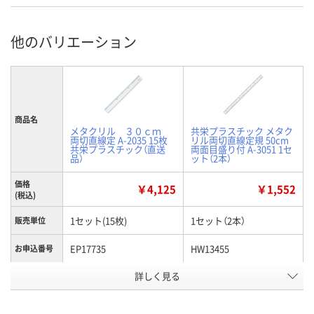
他のバリエーション
商品名
メタクリル ３０ｃｍ
共栄プラスチック メタク
両切直線定 A-2035 15枚
リル両切直線定規 50cm
共栄プラスチック（直送
両面目盛り付 A-3051 1セ
品）
ット（2本）
価格
￥4,125
￥1,552
(税込)
1セット(15枚)
1セット（2本）
販売単位
EP17735
HW13455
お申込番号
詳しく見る
直送品
入荷待ち
在庫
8月26日（水）まで
2026年8月下旬
お届け日