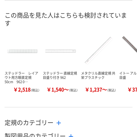
数量
数量
この商品を見た人はこちらも検討されていま
す
カゴへ
カゴへ
ステッドラー レイア
ステッドラー 直線定規
メタクリル直線定規 共
イトー アル
ウト用方眼直定規
目盛り付き 962
栄プラスチック
目盛
50cm 962 0…
￥2,518
￥1,540～
￥1,237～
￥3
（税込）
（税込）
（税込）
定規のカテゴリー
製図用品のカテゴリー