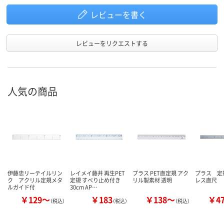
レビューを書く
レビューをリクエストする
人気の商品
伊藤忠リーテイルリン
レイメイ藤井 再生PET
プラス PET直定規 アク
プラス 定
ク アクリル定規メタ
定規 すべり止め付き
リル製素材 透明
レス直尺
ルガイド付
30cm AP…
￥129～
￥183
￥138～
￥4
（税込）
（税込）
（税込）