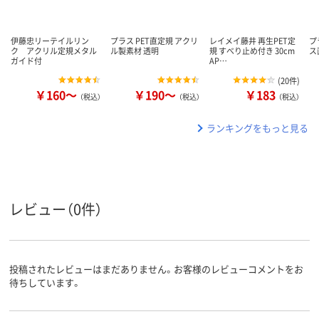
伊藤忠リーテイルリン
プラス PET直定規 アクリ
レイメイ藤井 再生PET定
プ
ク アクリル定規メタル
ル製素材 透明
規 すべり止め付き 30cm
ス
ガイド付
AP…
(
20件
)
￥160～
￥190～
￥183
（税込）
（税込）
（税込）
ランキングをもっと見る
レビュー（0件）
投稿されたレビューはまだありません。お客様のレビューコメントをお
待ちしています。