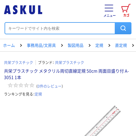
カゴ
メニュー
ホーム
事務用品/文房具
製図用品
定規
直定規
共栄プラスチック
ブランド：
共栄プラスチック
共栄プラスチック メタクリル両切直線定規 50cm 両面目盛り付 A-
3051 1本
（
0
件のレビュー
）
ランキングを見る：
定規