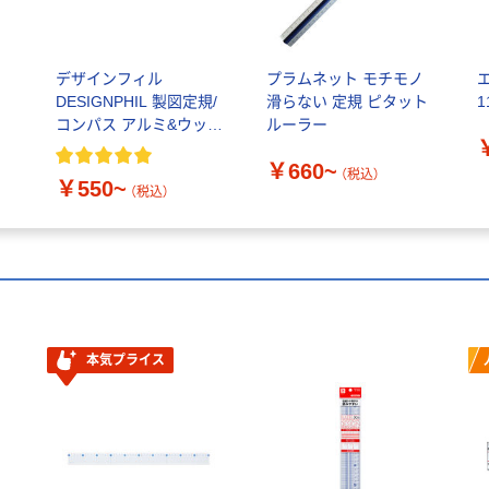
デザインフィル
プラムネット モチモノ
DESIGNPHIL 製図定規/
滑らない 定規 ピタット
1
コンパス アルミ&ウッド
ルーラー
定規<15cm> 1セット（3
￥660~
個）
（税込）
￥550~
（税込）
本気プライス