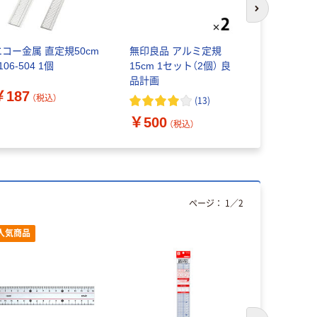
次のスライド
エコー金属 直定規50cm
無印良品 アルミ定規
コクヨ（KO
106-504 1個
15cm 1セット（2個） 良
ンレス直定規 
品計画
級 15cm TZ
￥187
51072858
（税込）
(
13
)
￥754~
￥500
（税込）
ページ：
1
／
2
人気商品