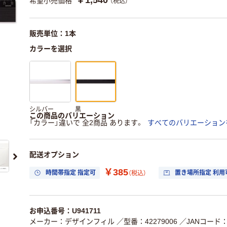
￥1,540
希望小売価格
（税込）
販売単位：1本
カラーを選択
シルバー
黒
この商品のバリエーション
「カラー」違いで 全2商品 あります。
すべてのバリエーション
配送オプション
￥385
時間帯指定 指定可
置き場所指定 利用
（税込）
お申込番号：U941711
メーカー：デザインフィル
／型番：42279006
／JANコード：4