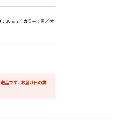
）
30mm
／
カラー
黒
／
寸
送品です。お届け日の詳