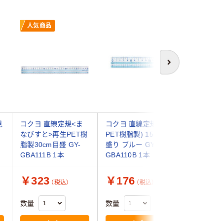
人気商品
次へ
見
コクヨ 直線定規<ま
コクヨ 直線定規(再生
プラス 
なびすと>再生PET樹
PET樹脂製) 15cm目
ス直尺 6
脂製30cm目盛 GY-
盛り ブルー GY-
GBA111B 1本
GBA110B 1本
￥323
￥176
￥1,6
（税込）
（税込）
数量
数量
数量