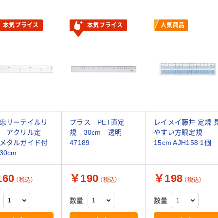
本気プライス
本気プライス
人気商品
忠リーテイルリ
プラス PET直定
レイメイ藤井 定規 
 アクリル定
規 30cm 透明
やすい方眼定規
メタルガイド付
47189
15cm AJH158 1個
30cm
60
￥190
￥198
（税込）
（税込）
（税込）
数量
数量