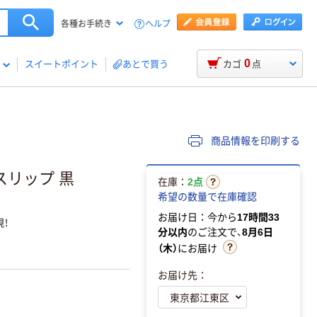
ヘルプ
各種お手続き
0
スイートポイント
あとで買う
カゴ
点
商品情報を印刷する
スリップ 黒
在庫：
2点
希望の数量で在庫確認
お届け日：今から
17時間33
！
分以内
のご注文で、
8月6日
（木）
にお届け
お届け先：