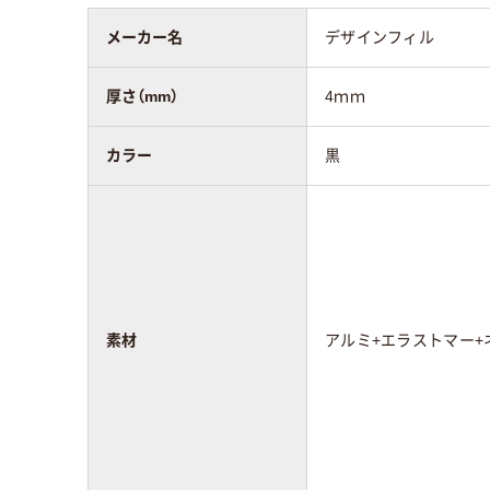
メーカー名
デザインフィル
厚さ（mm）
4ｍｍ
カラー
黒
素材
アルミ+エラストマー+