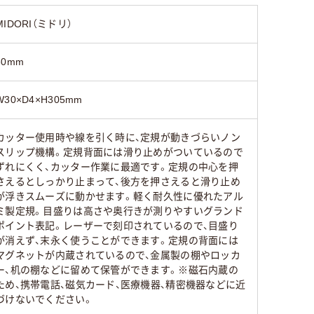
MIDORI（ミドリ）
30mm
W30×D4×H305mm
カッター使用時や線を引く時に、定規が動きづらいノン
スリップ機構。定規背面には滑り止めがついているので
ずれにくく、カッター作業に最適です。定規の中心を押
さえるとしっかり止まって、後方を押さえると滑り止め
が浮きスムーズに動かせます。軽く耐久性に優れたアル
ミ製定規。目盛りは高さや奥行きが測りやすいグランド
ポイント表記。レーザーで刻印されているので、目盛り
が消えず、末永く使うことができます。定規の背面には
マグネットが内蔵されているので、金属製の棚やロッカ
ー、机の棚などに留めて保管ができます。※磁石内蔵の
ため、携帯電話、磁気カード、医療機器、精密機器などに近
づけないでください。