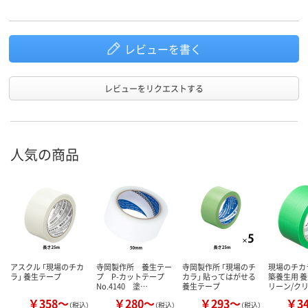
レビューを書く
レビューをリクエストする
人気の商品
アスクル 「現場のチカ
寺岡製作所 養生テー
寺岡製作所 「現場のチ
現場のチカ
ラ」 養生テープ
プ P-カットテープ
カラ」 貼ってはがせる
築養生用 養
No.4140 塗…
養生テープ
リーン/ク
￥358～
￥280～
￥293～
￥3
（税込）
（税込）
（税込）