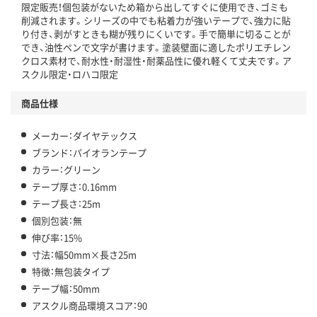
アスクル商品環境スコア詳細／加点項目
」で確認できます。
限定販売！個包装がないため箱から出してすぐに使用でき、ゴミも
削減されます。シリーズの中でも粘着力が強いテープで、強力に貼
り付き、剥がすときも糊が残りにくいです。手で簡単に切ることが
でき、油性ペンで文字が書けます。塗装壁面に適したポリエチレン
クロス素材で、耐水性・耐湿性・耐薬品性に優れ軽くて丈夫です。ア
スクル限定・ロハコ限定
商品仕様
メーカー：ダイヤテックス
ブランド：パイオランテープ
カラー：グリーン
テープ厚さ：0.16mm
テープ長さ：25m
個別包装：無
伸び率：15%
寸法：幅50mm×長さ25m
特徴：無包装タイプ
テープ幅：50mm
アスクル商品環境スコア：90