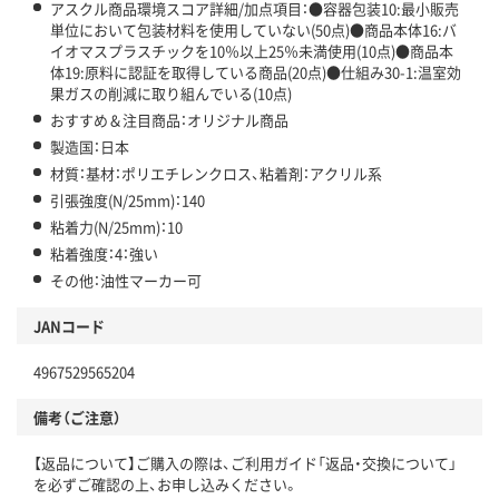
アスクル商品環境スコア詳細/加点項目：●容器包装10:最小販売
単位において包装材料を使用していない(50点)●商品本体16:バ
イオマスプラスチックを10％以上25％未満使用(10点)●商品本
体19:原料に認証を取得している商品(20点)●仕組み30-1:温室効
果ガスの削減に取り組んでいる(10点)
おすすめ＆注目商品：オリジナル商品
製造国：日本
材質：基材：ポリエチレンクロス、粘着剤：アクリル系
引張強度(N/25mm)：140
粘着力(N/25mm)：10
粘着強度：4：強い
その他：油性マーカー可
JANコード
4967529565204
備考（ご注意）
【返品について】ご購入の際は、ご利用ガイド「返品・交換について」
を必ずご確認の上、お申し込みください。