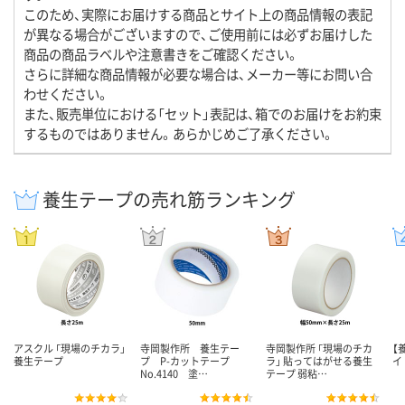
このため、実際にお届けする商品とサイト上の商品情報の表記
が異なる場合がございますので、ご使用前には必ずお届けした
商品の商品ラベルや注意書きをご確認ください。
さらに詳細な商品情報が必要な場合は、メーカー等にお問い合
わせください。
また、販売単位における「セット」表記は、箱でのお届けをお約束
するものではありません。あらかじめご了承ください。
養生テープの売れ筋ランキング
アスクル 「現場のチカラ」
寺岡製作所 養生テー
寺岡製作所 「現場のチカ
【
養生テープ
プ P-カットテープ
ラ」 貼ってはがせる養生
イ
No.4140 塗…
テープ 弱粘…