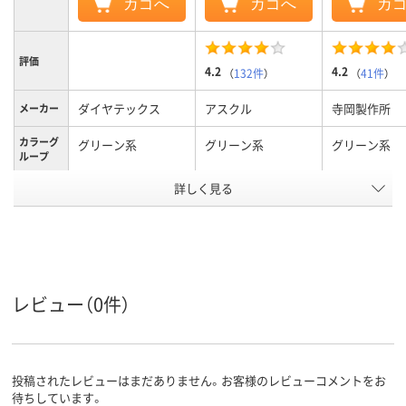
カゴへ
カゴへ
カ
評価
4.2
4.2
（
132件
）
（
41件
）
ダイヤテックス
アスクル
寺岡製作所
メーカー
カラーグ
グリーン系
グリーン系
グリーン系
ループ
アスクル
詳しく見る
商品環境
90
10
20
スコア
レビュー（0件）
投稿されたレビューはまだありません。お客様のレビューコメントをお
待ちしています。