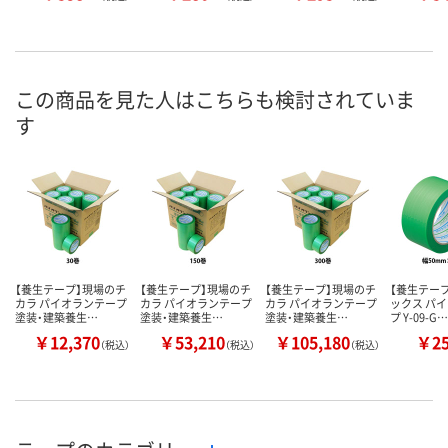
この商品を見た人はこちらも検討されていま
す
【養生テープ】現場のチ
【養生テープ】現場のチ
【養生テープ】現場のチ
【養生テー
カラ パイオランテープ
カラ パイオランテープ
カラ パイオランテープ
ックス パ
塗装・建築養生…
塗装・建築養生…
塗装・建築養生…
プ Y-09-G…
￥12,370
￥53,210
￥105,180
￥2
（税込）
（税込）
（税込）