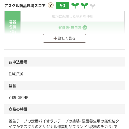
90
アスクル商品環境スコア
環境に配慮した材料を使用
容器
包装
省資源・無包装
詳しく見る
分別・リサイクルしやすい設計
環境に配慮した材料を使用
商品
お申込番号
本体
省資源・省エネ・節水
EJ41716
分別・リサイクルしやすい設計
型番
独自の回収スキームがある
Y-09-GR NP
仕組
アスクルで資源循環している
商品の特徴
温室効果ガスなどの削減
養生テープの定番パイオランテープの塗装・建築養生用の無包装タ
この商品の環境配慮ポイントです。下記商品詳細「
イプがアスクルのオリジナル作業用品ブランド「現場のチカラ」で