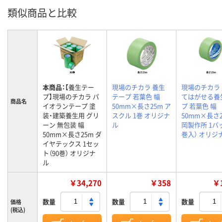
類似商品と比較
本商品：
【養生テー
現場のチカラ 養生
現場のチカラ
プ】現場のチカラ パ
テープ 若葉色 幅
てはがせる養
商品名
イオランテープ 塗
50mm×長さ25m ア
プ 若葉色 幅
装・建築養生用 グリ
スクル 1巻 オリジナ
50mm×長さ2
ーン 無包装 幅
ル
岡製作所 1パ
50mm×長さ25m ダ
巻入） オリジ
イヤテックス 1セッ
ト（90巻） オリジナ
ル
￥34,270
￥358
￥1
数量
数量
数量
価格
(税込)