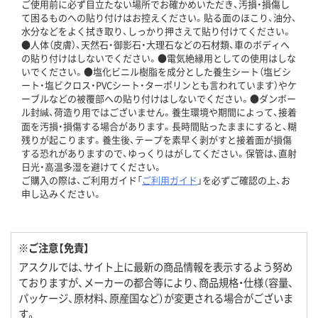
ご使用前に必ず目立たない場所でお確かめいただき、汚損・損傷し
て困るものへの貼り付けはお控えください。貼る面のほこり、油分、
水分などをよく拭き取り、しっかり押さえて貼り付けてください。
●人体（皮膚）、天然石・御影石・大理石などの石材類、車のボディへ
の貼り付けはしないでください。●電気絶縁用としての使用はしな
いでください。●塩化ビニル樹脂を成分とした養生シート（塩ビシ
ート・塩ビクロス・PVCシート・ターポリンとも言われています）やケ
ーブルなどの被覆部への貼り付けはしないでください。●ダンボー
ル封緘、荷造り用ではございません。養生環境や期間によって、接着
面を汚損・損傷する場合があります。長時間貼ったままにすると、糊
残りが起こります。養生後、テープを素早く剥がすと接着面が損傷
する恐れがありますので、ゆっくりはがしてください。保管は、直射
日光・高温多湿を避けてください。
ご購入の際は、ご利用ガイド「
ご利用ガイド
」を必ずご確認の上、お
申し込みください。
※ご注意【免責】
アスクルでは、サイト上に最新の商品情報を表示するよう努め
ておりますが、メーカーの都合等により、商品規格・仕様（容量、
パッケージ、原材料、原産国など）が変更される場合がございま
す。