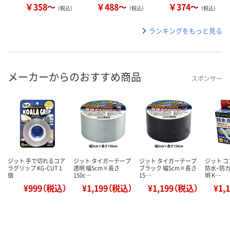
￥358～
￥488～
￥374～
（税込）
（税込）
（税込）
ランキングをもっと見る
メーカーからのおすすめ商品
スポンサー
ジット 手で切れるコア
ジット タイガーテープ
ジット タイガーテープ
ジット 
ラグリップ KG-CUT 1
透明 幅5cm×長さ
ブラック 幅5cm×長さ
防水・防カ
個
150c…
15…
明 K…
¥999（税込）
¥1,199（税込）
¥1,199（税込）
¥1,