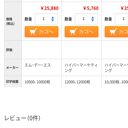
￥25,880
￥5,760
￥25
数量
数量
数量
価格
(税込)
カゴへ
カゴへ
カ
評価
エム・デー・エス
ハイパーマーケティ
ハイパーマー
メーカー
ング
ング
10000、10000枚
12000、12000枚
10,000枚、10
印字枚数
対応メー
NEC
NEC
カー
レビュー（0件）