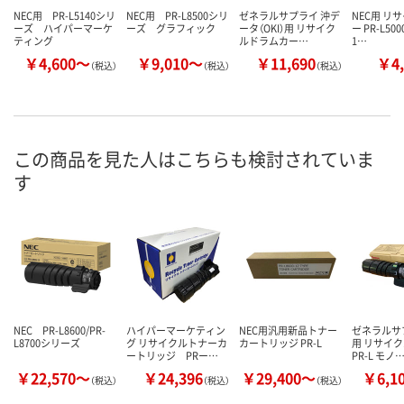
NEC用 PR-L5140シリ
NEC用 PR-L8500シリ
ゼネラルサプライ 沖デ
NEC用 リ
ーズ ハイパーマーケ
ーズ グラフィック
ータ（OKI）用 リサイク
ー PR-L50
ティング
ルドラムカー…
1…
￥4,600～
￥9,010～
￥11,690
￥4,
（税込）
（税込）
（税込）
この商品を見た人はこちらも検討されていま
す
NEC PR-L8600/PR-
ハイパーマーケティン
NEC用汎用新品トナー
ゼネラルサプ
L8700シリーズ
グ リサイクルトナーカ
カートリッジ PR-L
用 リサイ
ートリッジ PRー…
PR-L モノ
￥22,570～
￥24,396
￥29,400～
￥6,1
（税込）
（税込）
（税込）