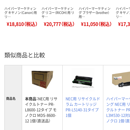
ハイパーマーケティン
ハイパーマーケティン
ハイパーマーケティン
ハイパー
グ キヤノン（Canon）用
グ リコー（RICOH）用 リ
グ ブラザー（brother）
グ キヤノン
リ…
サ…
用…
リ…
¥18,810（税込）
¥20,777（税込）
¥11,050（税込）
¥17,
類似商品と比較
本商品：
NEC用 リサ
NEC用 リサイクルド
ハイパーマー
商品名
イクルトナー PR-
ラム カートリッジ
ング NEC用 
L8600-12タイプ モ
PR-L5140-31タイプ
クルトナー PR
ノクロ MDS-8600-
1個
L3M530-12
12 1個（直送品）
ノクロ 1個（