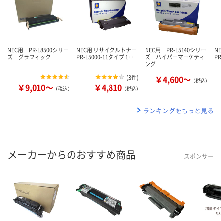
NEC用 PR-L8500シリー
NEC用 リサイクルトナー
NEC用 PR-L5140シリー
N
ズ グラフィック
PR-L5000-11タイプ 1…
ズ ハイパーマーケティ
P
ング
(
3件
)
￥4,600～
（税込）
￥9,010～
￥4,810
（税込）
（税込）
ランキングをもっと見る
メーカーからのおすすめ商品
スポンサー