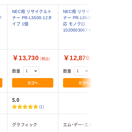
ト
NEC用 リサイクルト
NEC用 リサイクルト
ハイパー
ジ
ナー PR-L5500-12タ
ナー PR-L8500-12対
ング PR
イプ 1個
応 モノクロ
31/ドラム
1020003067-6 1個
31タイプ
￥13,730
￥12,870
￥4,2
（税込）
（税込）
数量
数量
数量
カゴへ
カゴへ
5.0
(1)
ハイパー
グラフィック
エム・デー・エス
ング