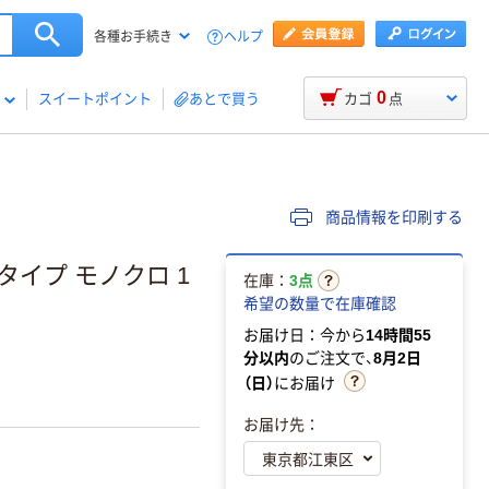
ヘルプ
各種お手続き
0
スイートポイント
あとで買う
カゴ
点
商品情報を印刷する
2タイプ モノクロ 1
在庫：
3点
希望の数量で在庫確認
お届け日：今から
14時間55
分以内
のご注文で、
8月2日
（日）
にお届け
お届け先：