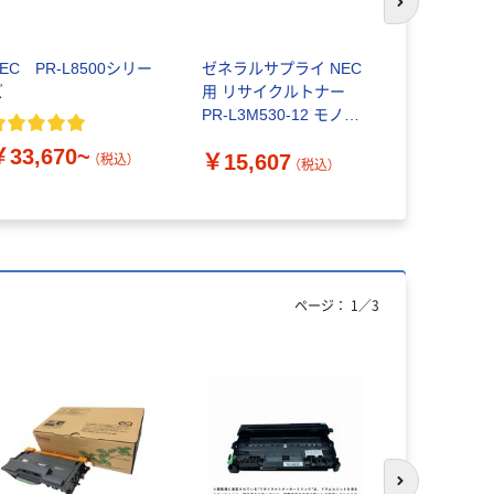
次のスライド
EC PR-L8500シリー
ゼネラルサプライ NEC
エコエスト
ズ
用 リサイクルトナー
ースクリーン
PR-L3M530-12 モノク
500ml 630
ロ 1個（直送品）
￥33,670~
￥15,607
￥2,610
（税込）
（税込）
ページ：
1
／
3
次のスライド