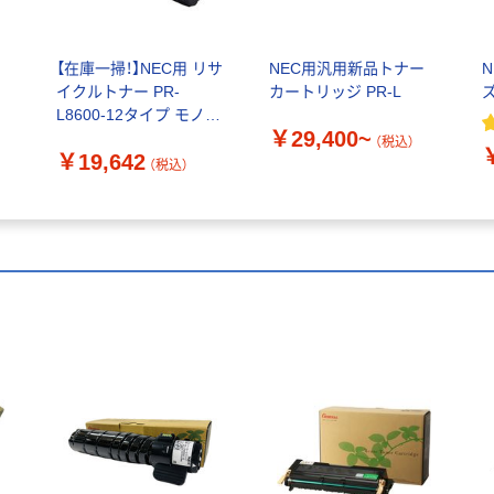
【在庫一掃！】NEC用 リサ
NEC用汎用新品トナー
N
カ
イクルトナー PR-
カートリッジ PR-L
L8600-12タイプ モノク
￥29,400~
ロ 1個（わけあり品）
（税込）
￥19,642
イ
（税込）