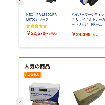
前のスライドへ
 六角穴付き極
NEC PR-L8600/PR-
ハイパーマーケティン
全ねじ）
L8700シリーズ
グ リサイクルトナー
ートリッジ PRー
L8600ー12（大容量）タ
税込）
￥22,570~
￥24,396
イプ PR-L8600-12タ
（税込）
（税込）
プ 1個
人気の商品
人気商品
前のスライドへ