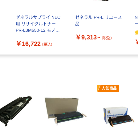
イ
ゼネラルサプライ NEC
ゼネラル PR-L リユース
用 リサイクルトナー
品
ー
PR-L3M550-12 モノク
￥9,313~
ロ 1個（直送品）
（税込）
￥16,722
（税込）
人気商品