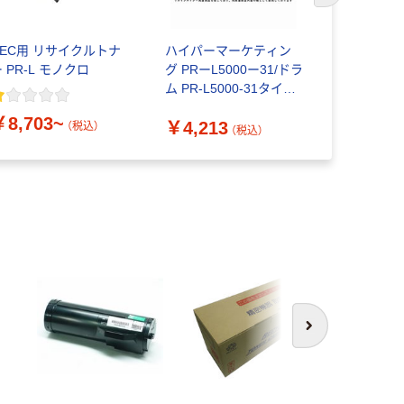
NEC用 リサイクルトナ
ハイパーマーケティン
ハイパーマ
 PR-L モノクロ
グ PRーL5000ー31/ドラ
グ
ム PR-L5000-31タイプ
MultiWrite
1個
70用 リ
￥8,703~
￥4,213
￥19,60
（税込）
（税込）
次へ