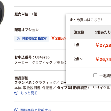
販売単位：1個
まとめ買いはこちら！
配送オプション
注文数
1個あた
￥385
時間帯指定 指定可
置き場所指定 利用
（税込）
1点
￥27,2
お申込番号：U349735
2点～
￥26,7
メーカー：グラフィック
／型番：PR-L8600-12タイプ
／JAN
一定期
商品詳細
ブランド名
グラフィック
／
カートリッジ容量
標準
／
カラ
本体、取扱説明書、保証書
／
タイプ（純正/非純正）
リサイクル
もっと見る
類似商品と比較する