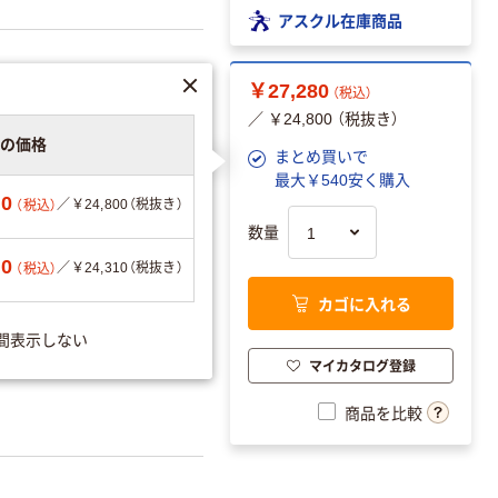
アスクル在庫商品
￥27,280
（税込）
／ ￥24,800 （税抜き）
りの価格
まとめ買いで
可
最大￥540安く購入
80
／￥24,800（税抜き）
（税込）
数量
40
／￥24,310（税抜き）
（税込）
コード：4571594007332
カゴに入れる
間表示しない
マイカタログ登録
ー
モノクロ
／
セット内容
商品を比較