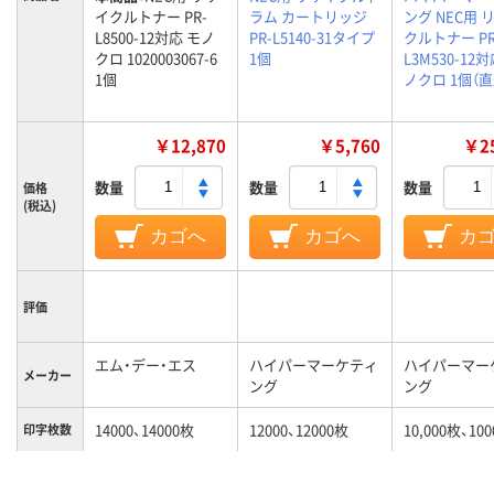
イクルトナー PR-
ラム カートリッジ
ング NEC用 
L8500-12対応 モノ
PR-L5140-31タイプ
クルトナー PR
クロ 1020003067-6
1個
L3M530-12
1個
ノクロ 1個（
￥12,870
￥5,760
￥25
数量
数量
数量
価格
(税込)
カゴへ
カゴへ
カ
評価
エム・デー・エス
ハイパーマーケティ
ハイパーマー
メーカー
ング
ング
14000、14000枚
12000、12000枚
10,000枚、10
印字枚数
カラーグ
ブラック系
ブラック系
ループ