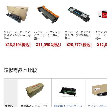
ハイパーマーケティン
ハイパーマーケティン
ハイパーマーケティン
キヤノン（C
グ キヤノン（Canon）用
グ ブラザー（brother）
グ リコー（RICOH）用 リ
トナー 
リ…
用…
サ…
05…
¥18,810（税込）
¥11,050（税込）
¥20,777（税込）
¥12,
類似商品と比較
本商品：
NEC用 リサ
NEC用 リサイクルド
ハイパーマー
商品名