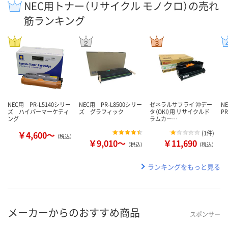
NEC用トナー（リサイクル モノクロ）の売れ
筋ランキング
NEC用 PR-L5140シリー
NEC用 PR-L8500シリー
ゼネラルサプライ 沖デー
N
ズ ハイパーマーケティ
ズ グラフィック
タ（OKI）用 リサイクルド
P
ング
ラムカー…
￥4,600～
(
1件
)
（税込）
￥9,010～
￥11,690
（税込）
（税込）
ランキングをもっと見る
メーカーからのおすすめ商品
スポンサー