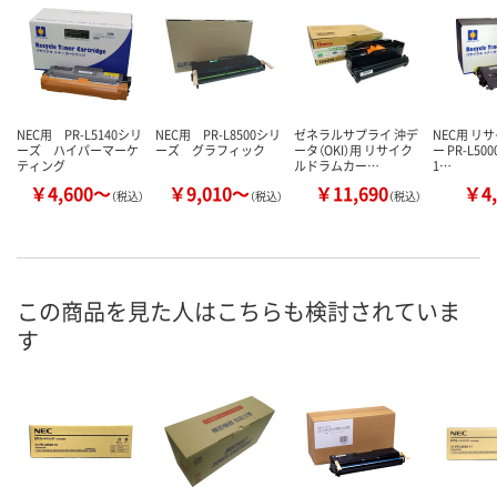
NEC用 PR-L5140シリ
NEC用 PR-L8500シリ
ゼネラルサプライ 沖デ
NEC用 リ
ーズ ハイパーマーケ
ーズ グラフィック
ータ（OKI）用 リサイク
ー PR-L50
ティング
ルドラムカー…
1…
￥4,600～
￥9,010～
￥11,690
￥4,
（税込）
（税込）
（税込）
この商品を見た人はこちらも検討されていま
す