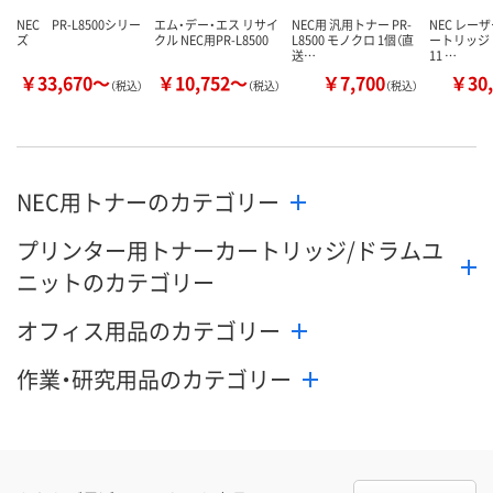
NEC PR-L8500シリー
エム・デー・エス リサイ
NEC用 汎用トナー PR-
NEC レー
ズ
クル NEC用PR-L8500
L8500 モノクロ 1個（直
ートリッジ P
送…
11 …
￥33,670～
￥10,752～
￥7,700
￥30,
（税込）
（税込）
（税込）
NEC用トナーのカテゴリー
プリンター用トナーカートリッジ/ドラムユ
ニットのカテゴリー
オフィス用品のカテゴリー
作業・研究用品のカテゴリー