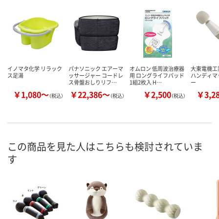
イノマタ化学 リラック
パナソニック エアーマ
オムロン 低周波治療器
大東電機工
ス足湯
ッサージャー コードレ
用 ロングライフパッド
ハンディマ
ス骨盤おしりリフ…
1組2枚入 H…
ー
￥1,080～
￥22,386～
￥2,500
￥3,2
（税込）
（税込）
（税込）
この商品を見た人はこちらも検討されていま
す