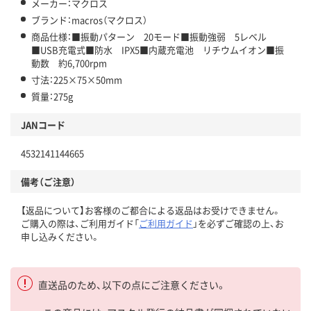
メーカー：マクロス
ブランド：macros（マクロス）
商品仕様：■振動パターン 20モード■振動強弱 5レベル
■USB充電式■防水 IPX5■内蔵充電池 リチウムイオン■振
動数 約6,700rpm
寸法：225×75×50mm
質量：275g
JANコード
4532141144665
備考（ご注意）
【返品について】お客様のご都合による返品はお受けできません。
ご購入の際は、ご利用ガイド「
ご利用ガイド
」を必ずご確認の上、お
申し込みください。
直送品のため、以下の点にご注意ください。