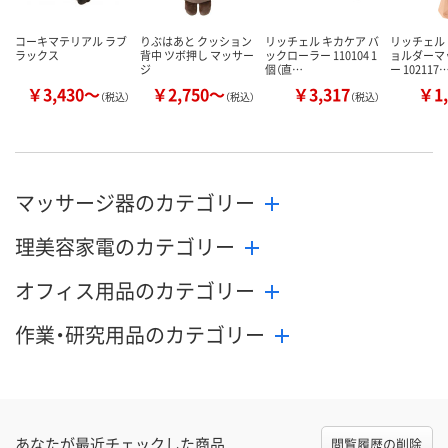
コーキマテリアル ラブ
りぶはあと クッション
リッチェル キカケア バ
リッチェル 
ラックス
背中 ツボ押し マッサー
ックローラー 110104 1
ョルダーマ
ジ
個（直…
ー 102117
￥3,430～
￥2,750～
￥3,317
￥1,
（税込）
（税込）
（税込）
マッサージ器のカテゴリー
理美容家電のカテゴリー
オフィス用品のカテゴリー
作業・研究用品のカテゴリー
あなたが最近チェックした商品
閲覧履歴の削除