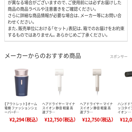
が異なる場合がございますので、ご使用前には必ずお届けした
商品の商品ラベルや注意書きをご確認ください。
さらに詳細な商品情報が必要な場合は、メーカー等にお問い合
わせください。
また、販売単位における「セット」表記は、箱でのお届けをお約束
するものではありません。あらかじめご了承ください。
メーカーからのおすすめ商品
スポンサー
【アウトレット】オーム
ヘアドライヤー マイナ
ヘアドライヤー マイナ
ハンドド
電機 ファッションシェ
スイオン 静音 軽量 高
スイオン 静音 軽量 高
ッコタイ
ーバーF…
速ブラ…
速ブラ…
イオン …
¥2,294（税込）
¥12,750（税込）
¥12,750（税込）
¥12,