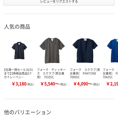
レビューをリクエストする
人気の商品
【在庫一掃セール！8/31
フォーク ディッキー
フォーク スクラブ（男
フォーク 
まで】【再検品商品】ナ
ズ スクラブ（男女兼
女兼用） PANTONE
女兼用） P
ガイレーベン…
用） 7033SC
7000SC
7042SC
￥3,180
￥5,540～
￥4,090～
￥2,1
（税込）
（税込）
（税込）
他のバリエーション