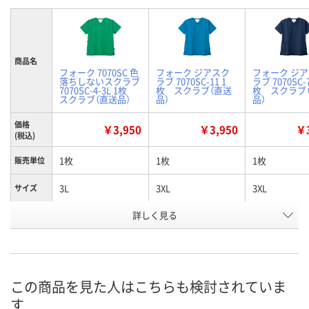
商品名
フォーク 7070SC 色
フォーク ジアスク
フォーク ジ
落ちしないスクラブ
ラブ 7070SC-11 1
ラブ 7070SC-7
7070SC-4-3L 1枚
枚 スクラブ（直送
枚 スクラブ
スクラブ（直送品）
品）
品）
価格
￥3,950
￥3,950
￥3
(税込)
1枚
1枚
1枚
販売単位
3L
3XL
3XL
サイズ
詳しく見る
グリーン
ターコイズ
ネイビー
カラー
お申込番
U882047
X797928
EK72103
号
直送品
直送品
直送品
在庫
この商品を見た人はこちらも検討されていま
す
8月25日（火）まで
8月25日（火）まで
8月25日（火）
お届け日