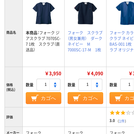
本商品：
フォーク ジ
フォーク スクラブ
フォーク カ
商品名
アスクラブ 7070SC-
（男女兼用） ダーク
クラブ ネイビ
7 1枚 スクラブ（直
ネイビー M
BAS-001 1
送品）
7000SC-17-M 1枚
ラブ オリジ
￥3,950
￥4,090
￥3
数量
数量
数量
価格
(税込)
カゴへ
カゴへ
カ
評価
3.0
（
1件
）
フォーク
フォーク
フォーク
メーカー