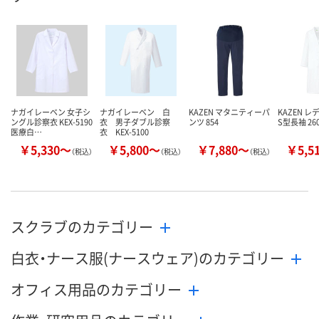
数量
数量
数量
カゴへ
カゴへ
カ
ナガイレーベン 女子シ
ナガイレーベン 白
KAZEN マタニティーパ
KAZEN 
ングル診察衣 KEX-5190
衣 男子ダブル診察
ンツ 854
S型長袖 26
医療白…
衣 KEX-5100
￥5,330～
￥5,800～
￥7,880～
￥5,5
（税込）
（税込）
（税込）
スクラブのカテゴリー
白衣・ナース服(ナースウェア)のカテゴリー
オフィス用品のカテゴリー