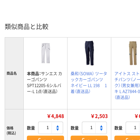
類似商品と比較
本商品：
サンエス カ
桑和（SOWA） ツータ
アイトス ス
商品名
ーゴパンツ
ックカーゴパンツ
チパンツ（ノ
SPT12205-6シルバ
ネイビー LL 198 1
ク）（男女兼用）
ー-L 1点（直送品）
着（直送品）
キ L AZ7844-
（直送品）
￥4,848
￥2,503
￥6
数量
数量
数量
価格
(税込)