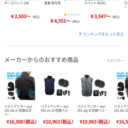
カーゴパンツ 198
業着 男性用
クパンツ 46201
（
ー
￥2,503～
￥3,547～
（税込）
（税込）
￥4,551～
（税込）
ランキングをもっと見る
メーカーからのおすすめ商品
スポンサー
ベストアンサー aut-
ベストアンサー aut-
ベストアンサー aut-
ベストアン
101-bk-m 空調水涼
091-nv-2l 空調ベス…
091-dg-3l 空調ベス…
101-bk-
ベ…
¥16,500（税込）
¥10,963（税込）
¥10,963（税込）
¥16,