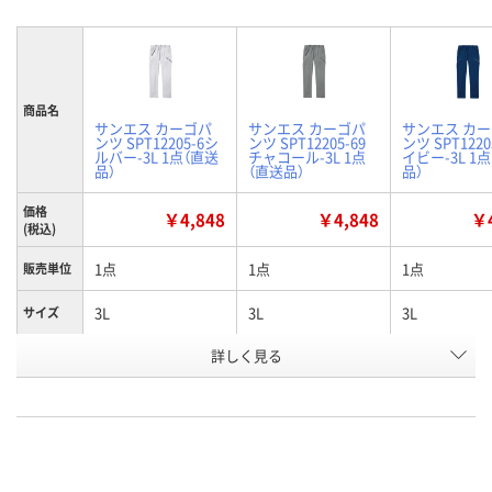
商品名
サンエス カーゴパ
サンエス カーゴパ
サンエス カ
ンツ SPT12205-6シ
ンツ SPT12205-69
ンツ SPT1220
ルバー-3L 1点（直送
チャコール-3L 1点
イビー-3L 1
品）
（直送品）
品）
価格
￥4,848
￥4,848
￥4
(税込)
1点
1点
1点
販売単位
3L
3L
3L
サイズ
詳しく見る
シルバー
チャコール
ネイビー
カラー
お申込番
EK83630
EK83620
EK83611
号
直送品
直送品
直送品
在庫