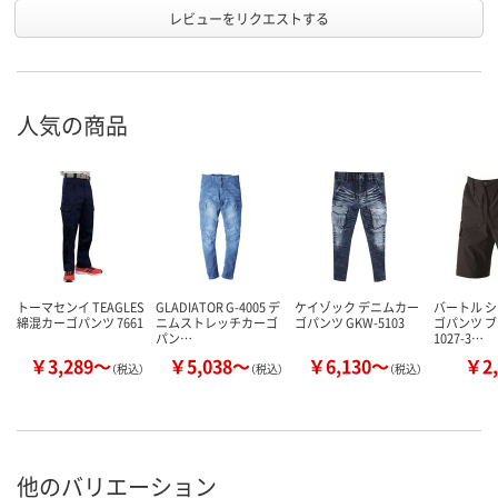
レビューをリクエストする
人気の商品
トーマセンイ TEAGLES
GLADIATOR G-4005 デ
ケイゾック デニムカー
バートル 
綿混カーゴパンツ 7661
ニムストレッチカーゴ
ゴパンツ GKW-5103
ゴパンツ ブ
パン…
1027-3…
￥3,289～
￥5,038～
￥6,130～
￥2,
（税込）
（税込）
（税込）
他のバリエーション