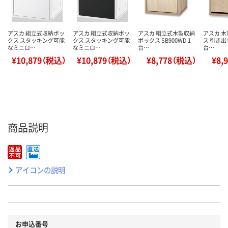
アスカ 組立式収納ボッ
アスカ 組立式収納ボッ
アスカ 組立式木製収納
アスカ 
クス スタッキング可能
クス スタッキング可能
ボックス SB900WD 1
ス 引き出し
なミニロ…
なミニロ…
台…
台…
¥10,879（税込）
¥10,879（税込）
¥8,778（税込）
¥8,
商品説明
アイコンの説明
お申込番号