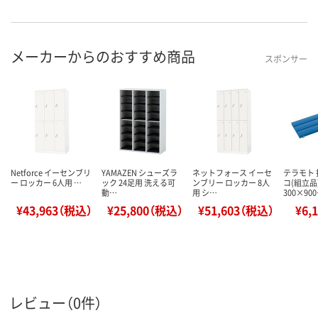
メーカーからのおすすめ商品
スポンサー
Netforce イーセンブリ
YAMAZEN シューズラ
ネットフォース イーセ
テラモト
ー ロッカー 6人用 …
ック 24足用 洗える可
ンブリー ロッカー 8人
コ(組立品
動…
用 シ…
300×90
¥43,963（税込）
¥25,800（税込）
¥51,603（税込）
¥6,
レビュー（0件）