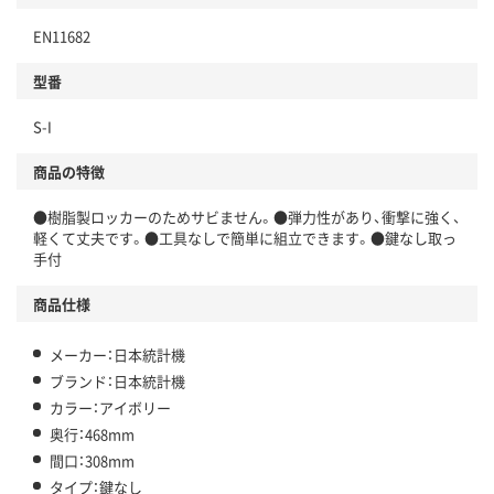
EN11682
型番
S-I
商品の特徴
●樹脂製ロッカーのためサビません。●弾力性があり、衝撃に強く、
軽くて丈夫です。●工具なしで簡単に組立できます。●鍵なし取っ
手付
商品仕様
メーカー：日本統計機
ブランド：日本統計機
カラー：アイボリー
奥行：468mm
間口：308mm
タイプ：鍵なし