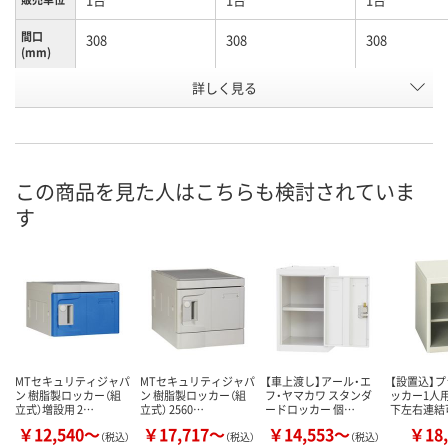
間口
308
308
308
(mm)
詳しく見る
ABS樹脂、HIPS樹脂
ABS樹脂、HIPS樹脂
ABS樹脂、HI
材質/仕上
お申込番
EN16400
EN14958
EN18769
号
直送品
直送品
直送品
在庫
この商品を見た人はこちらも検討されていま
す
8月25日（火）まで
8月25日（火）まで
8月25日（火）
お届け日
数量
数量
数量
カゴへ
カゴへ
カ
MTセキュリティジャパ
MTセキュリティジャパ
【車上渡し】アール・エ
【設置込】プ
ン 樹脂製ロッカー（組
ン 樹脂製ロッカー（組
フ・ヤマカワ スタンダ
ッカー1人用
立式）増設用 2…
立式） 2560…
ードロッカー 個…
下左右連結
￥12,540～
￥17,717～
￥14,553～
￥18,
（税込）
（税込）
（税込）