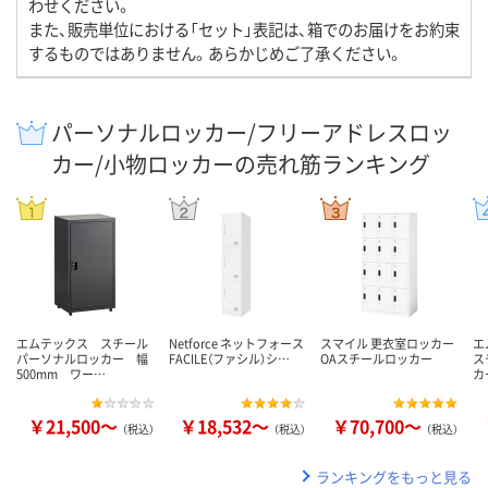
わせください。
また、販売単位における「セット」表記は、箱でのお届けをお約束
するものではありません。あらかじめご了承ください。
パーソナルロッカー/フリーアドレスロッ
カー/小物ロッカーの売れ筋ランキング
エムテックス スチール
Netforce ネットフォース
スマイル 更衣室ロッカー
エ
パーソナルロッカー 幅
FACILE（ファシル）シ…
OAスチールロッカー
ス
500mm ワー…
カ
￥21,500～
￥18,532～
￥70,700～
（税込）
（税込）
（税込）
ランキングをもっと見る