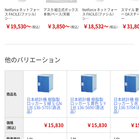
Netforce ネットフォー
アスカ 組立式ボックス
Netforce ネットフォー
スマイル 
ス FACILE（ファシル）
本体/ベース/天板
ス FACILE（ファシル）
ー OAスチ
シ…
シ…
ー
￥19,530～
￥3,850～
￥18,532～
￥31,8
（税込）
（税込）
（税込）
他のバリエーション
商品名
日本統計機 樹脂製
日本統計機 樹脂製
日本統計機 
ロッカー S 緑 S-GN
ロッカー S 黄色 S-Y
ロッカー S 赤 S
1台 136-5703（直送
1台 136-5690（直送
台 136-5704
品）
品）
品）
価格
￥15,830
￥15,830
￥15
(税込)
1台
1台
1台
販売単位