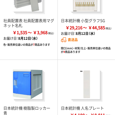
社員配置表 社員配置表用マグ
日本統計機 小型グラフSG
ネット名札
￥29,216
￥44,585
￥1,535
￥3,968
お届け日：
8月12日（水）
お届け日：
8月12日（水）
直送品
色・販売単位違いの商品が
7
商品あります
間口(mm)・材質/仕上・販売単位違いの商品
が
4
商品あります
日本統計機 樹脂製ロッカー
日本統計機 人名プレート
青
￥4,180
￥8,811