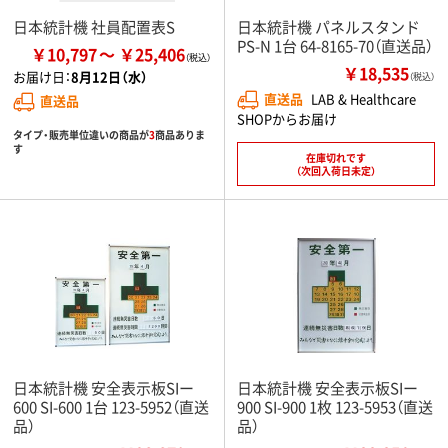
日本統計機 社員配置表S
日本統計機 パネルスタンド
PS-N 1台 64-8165-70（直送品）
￥10,797
￥25,406
￥18,535
お届け日：
8月12日（水）
（税込）
直送品
LAB & Healthcare
直送品
SHOPからお届け
タイプ・販売単位違いの商品が
3
商品ありま
す
在庫切れです
（次回入荷日未定）
日本統計機 安全表示板SIー
日本統計機 安全表示板SIー
600 SI-600 1台 123-5952（直送
900 SI-900 1枚 123-5953（直送
品）
品）