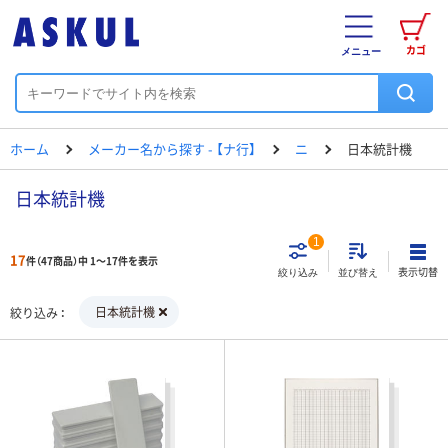
カゴ
メニュー
ホーム
メーカー名から探す - 【ナ行】
ニ
日本統計機
日本統計機
1
17
件（47商品）中 1～17件を表示
表示切替
絞り込み
並び替え
日本統計機
絞り込み