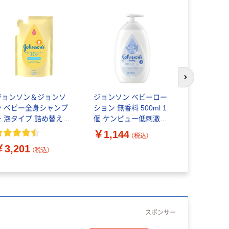
次のスライド
ジョンソン＆ジョンソ
ジョンソン ベビーロー
すやすやタ
ン ベビー全身シャンプ
ション 無香料 500ml 1
全身シャン
ー 泡タイプ 詰め替え
個 ケンビュー低刺激処
プ 400ml 
50ml 5個 ジョンソン・
方 パラベンフリー 無着
￥1,144
（税込）
エンド・ジョンソン
色 無香料 乾燥肌
￥3,201
￥980
（税込）
（
スポンサー