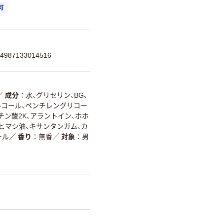
可
87133014516
／
成分
水、グリセリン、BG、
ルコール、ペンチレングリコー
ン酸2K、アラントイン、ホホ
添ヒマシ油、キサンタンガム、カ
ール
／
香り
無香
／
対象
男