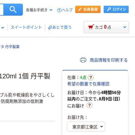
ヘルプ
各種お手続き
0
スイートポイント
あとで買う
カゴ
点
タ 丹平製薬
商品情報を印刷する
0ml 1個 丹平製
在庫：
4点
希望の数量で在庫確認
お届け日：今から
4時間56分
ブル肌や乾燥肌をやさしくし
以内
のご注文で、
8月9日（日）
・防腐剤無添加の低刺激
にお届け
お届け先：