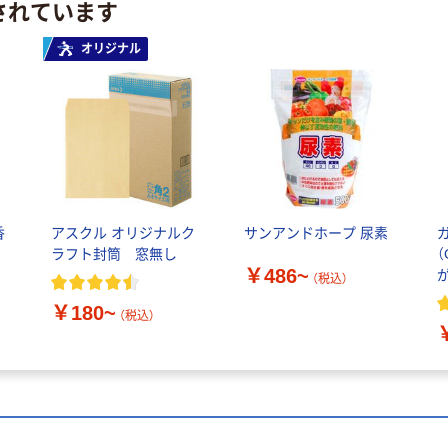
されています
オリジナル
香
アスクル オリジナルク
サンアンドホープ 尿素
ラフト封筒 窓無し
（
￥486~
（税込）
￥180~
（税込）