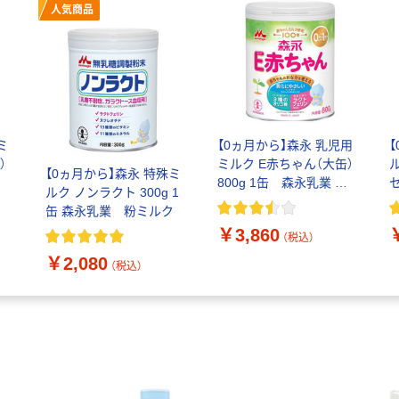
人気商品
ミ
【0ヵ月から】森永 乳児用
）
ミルク E赤ちゃん（大缶）
ル
【0ヵ月から】森永 特殊ミ
800g 1缶 森永乳業 粉
ルク ノンラクト 300g 1
ミルク
缶 森永乳業 粉ミルク
￥3,860
（税込）
￥2,080
（税込）