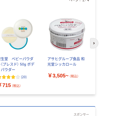
次のスライド
資生堂 ベビーパウダ
アサヒグループ食品 和
ピジョン 
（プレスド） 50g ボデ
光堂シッカロール
葉 無添加
ィパウダー
￥3,505~
（税込）
(
20
)
￥640~
￥715
（税込）
スポンサー