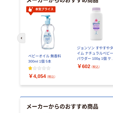
本気プライス
前のスライドへ
ジョンソン すやすや
イム ナチュラルベビ
ベビーオイル 無香料
パウダー 100g 1個 ケン
300ml 1個 5本
ビュー低刺激処方 あ
￥602
（税込）
も 天然由来成分
￥4,054
（税込）
メーカーからのおすすめ商品