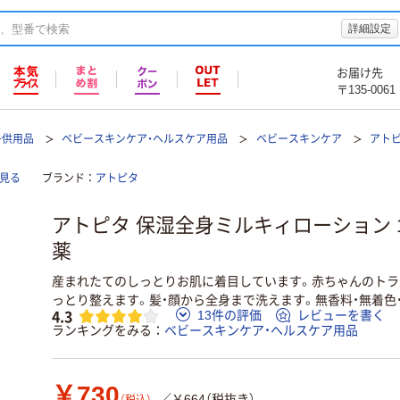
詳細設定
お届け先
〒135-0061
子供用品
ベビースキンケア・ヘルスケア用品
ベビースキンケア
アトピ
見る
ブランド
アトピタ
アトピタ 保湿全身ミルキィローション 12
薬
産まれたてのしっとりお肌に着目しています。赤ちゃんのトラ
っとり整えます。髪・顔から全身まで洗えます。無香料・無着色
4.3
13件の評価
レビューを書く
ランキングをみる
ベビースキンケア・ヘルスケア用品
￥730
／￥664（税抜き）