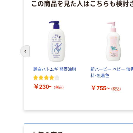
この商品を見た人はこちらも検討
前のスライドへ
ボディケア
麗白ハトムギ 熊野油脂
新ハービー ベビー 無
保湿
料・無着色
￥230~
￥755~
（税込）
（税込）
税込）