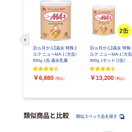
前のスライドへ
【0ヵ月から】森永 特殊ミ
【0ヵ月から】森永 特殊
ルク ニューMA-1（大缶）
ルク ニューMA-1（大缶
つ パンツ
800g 1缶 森永乳業 粉
800g 1セット（2缶） 森
 1セット（56
ミルク
永乳業 粉ミルク
ク） 男女共用
パンツ 大
￥6,680
￥13,200
（税込）
（税込）
大王製紙
（税込）
類似商品と比較
類似スペック品を探す