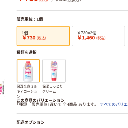
（税込）
販売単位：1個
1個
￥730×2個
￥730
￥1,460
（税込）
（税込）
種類を選択
保湿全身ミル
保湿しっとり
キィローショ
クリーム
ン
この商品のバリエーション
「種類」「販売単位」違いで 全4商品 あります。
すべてのバリエ
配送オプション