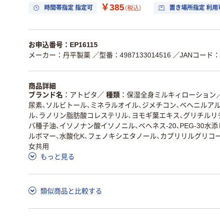
￥385
時間帯指定 指定可
置き場所指定 利用
（税込）
お申込番号：EP16115
メーカー：丹平製薬
／型番：4987133014516
／JANコード：49
商品詳細
ブランド名
アトピタ
／
種類
保湿全身ミルキィローション
尿素、ソルビトール、ミネラルオイル、ジメチコン、ベヘニルア
ル、ラノリン脂肪酸コレステリル、ヨモギ葉エキス、グリチルリチ
バ種子油、イソノナン酸イソノニル、ベヘネス-20、PEG-30水
ルボマー、水酸化K、フェノキシエタノール、カプリリルグリコ
女共用
もっと見る
類似商品と比較する