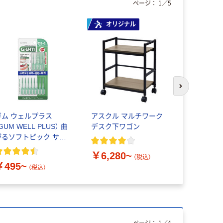
ページ：
1
／
5
オリジナル
本気プ
次のスライド
ガム ウェルプラス
アスクル マルチワーク
ペーパータ
GUM WELL PLUS） 曲
デスク下ワゴン
生紙100％ 
がるソフトピック サン
認証 シン
スター
共同企画 
￥6,280~
（税込）
￥495~
￥149~
（税込）
ページ：
1
／
4