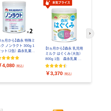
本気プライス
次のスライド
【0ヵ月から】森永 特殊ミ
ちいかわ 手
ク ノンラクト 300g 1
ース（60枚
【0ヵ月から】森永 乳児用
セット（2缶） 森永乳業
ク
ミルク はぐくみ（大缶）
粉ミルク
￥1,738
800g 1缶 森永乳業 粉
ミルク
￥4,080
（税込）
￥3,370
（税込）