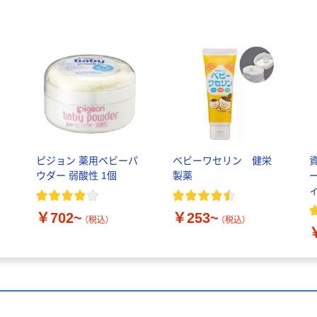
イ
ピジョン 薬用ベビーパ
ベビーワセリン 健栄
・
ウダー 弱酸性 1個
製薬
ー
￥702~
￥253~
（税込）
（税込）