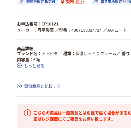
￥385
時間帯指定 指定可
置き場所指定 利用
（税込）
お申込番号：EP16121
メーカー：丹平製薬
／型番：4987133014714
／JANコード：49
商品詳細
ブランド名
アトピタ
／
種類
保湿しっとりクリーム
／
香り
内容量
60g
もっと見る
類似商品と比較する
こちらの商品は一般商品とは別便で届く場合がある別
細はレジ画面にてご確認をお願い致します。