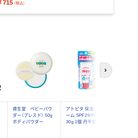
￥715
（税込）
次へ
資生堂 ベビーパウ
アトピタ 保湿UVクリ
パックス
ダー（プレスド） 50g
ーム SPF29/PA++
ディー
ボディパウダー
30g 1個 丹平製薬
50g 1
脂 無添
料 保