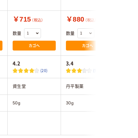
天然由来1
￥715
￥880
￥800
（税込）
（税込）
数量
数量
数量
カゴへ
カゴへ
4.2
3.4
4.5
(20)
(5)
資生堂
丹平製薬
太陽油脂
50g
30g
50g