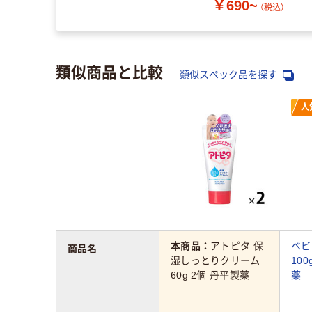
￥690~
（税込）
類似商品と比較
類似スペック品を探す
人
本商品：
アトピタ 保
ベ
商品名
湿しっとりクリーム
10
60g 2個 丹平製薬
薬