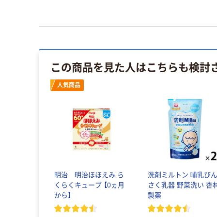
この商品を見た人はこちらも検討
人気商品
明治 明治ほほえみ ら
洗剤ミルトン 哺乳びん
くらくキューブ 【0ヵ月
さく乳器 野菜洗い 杏
から】
製薬