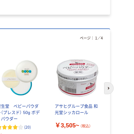
ページ：
1
／
4
次のスライド
資生堂 ベビーパウダ
アサヒグループ食品 和
ピジョン 
（プレスド） 50g ボデ
光堂シッカロール
葉 無添加
ィパウダー
￥3,505~
（税込）
(
20
)
￥640~