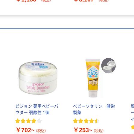
（税込）
（税込）
イ
ピジョン 薬用ベビーパ
ベビーワセリン 健栄
・
ウダー 弱酸性 1個
製薬
ー
￥702~
￥253~
（税込）
（税込）