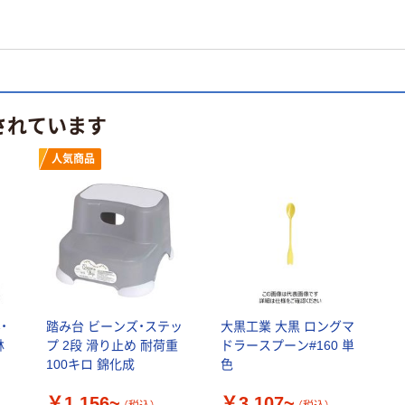
されています
人気商品
・
踏み台 ビーンズ・ステッ
大黒工業 大黒 ロングマ
林
プ 2段 滑り止め 耐荷重
ドラースプーン#160 単
100キロ 錦化成
色
￥1,156~
￥3,107~