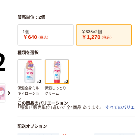
販売単位：2個
1個
￥635×2個
￥640
￥1,270
（税込）
（税込）
種類を選択
保湿全身ミル
保湿しっとり
キィローショ
クリーム
ン
この商品のバリエーション
「種類」「販売単位」違いで 全4商品 あります。
すべてのバリエ
配送オプション