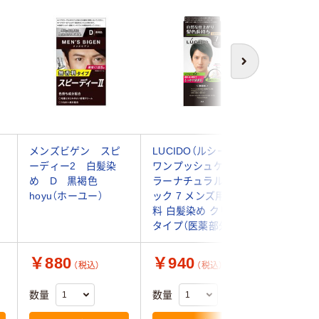
次へ
メンズビゲン スピ
LUCIDO（ルシード）
ルシード
ーディー2 白髪染
ワンプッシュケアカ
カラーリ
め D 黒褐色
ラーナチュラルブラ
ラルブラ
hoyu（ホーユー）
ック 7 メンズ用 無香
用 無香料 
料 白髪染め クリーム
ダム
タイプ（医薬部外品）
￥880
￥940
￥1,0
（税込）
（税込）
数量
数量
数量