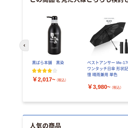
前のスライドへ
岡 ガードフ
黒ばら本舗 黒染
ベストアンサー life-17
106001 1
ワンタッチ日傘 形状
8（直送品）
憶 晴雨兼用 単色
￥2,017~
（税込）
￥3,980~
（税込）
（税込）
人気の商品