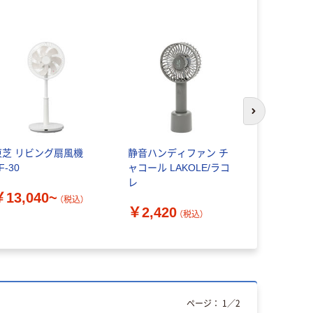
次のスライド
東芝 リビング扇風機
静音ハンディファン チ
アダストリア 
F-30
ャコール LAKOLE/ラコ
ラコレ】メ
レ
ョルダーポ
￥13,040~
（税込）
￥2,420
￥770~
（税込）
ページ：
1
／
2