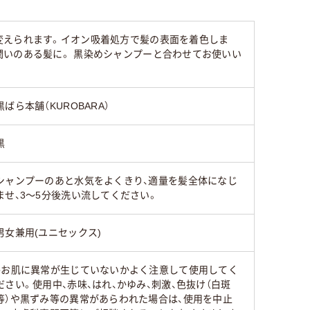
変えられます。イオン吸着処方で髪の表面を着色しま
潤いのある髪に。 黒染めシャンプーと合わせてお使いい
黒ばら本舗（KUROBARA）
黒
シャンプーのあと水気をよくきり、適量を髪全体になじ
ませ、3～5分後洗い流してください。
男女兼用(ユニセックス)
●お肌に異常が生じていないかよく注意して使用してく
ださい。使用中、赤味、はれ、かゆみ、刺激、色抜け（白斑
等）や黒ずみ等の異常があらわれた場合は、使用を中止