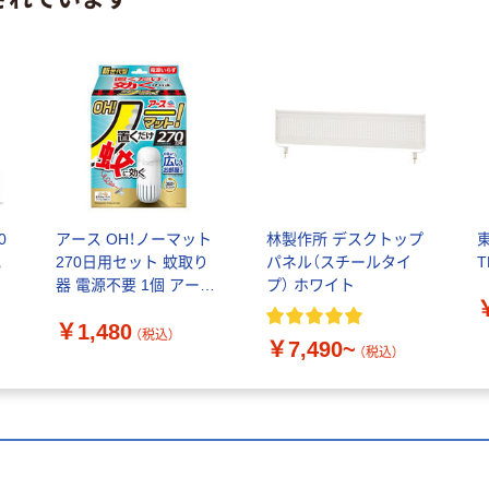
0
アース OH！ノーマット
林製作所 デスクトップ
記
270日用セット 蚊取り
パネル（スチールタイ
T
器 電源不要 1個 アース
プ） ホワイト
製薬
￥1,480
（税込）
￥7,490~
（税込）