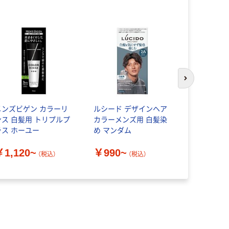
人気商品
次のスライド
メンズビゲン カラーリ
ルシード デザインヘア
メンズビゲン
ンス 白髪用 トリプルプ
カラーメンズ用 白髪染
匠 白髪染
ラス ホーユー
め マンダム
￥1,122
￥1,120~
￥990~
（税込）
（税込）