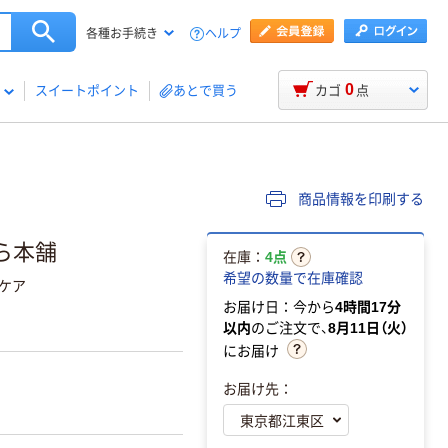
ヘルプ
各種お手続き
0
スイートポイント
あとで買う
カゴ
点
商品情報を印刷する
ばら本舗
在庫：
4点
希望の数量で在庫確認
アケア
お届け日：今から
4時間17分
以内
のご注文で、
8月11日（火）
にお届け
お届け先：