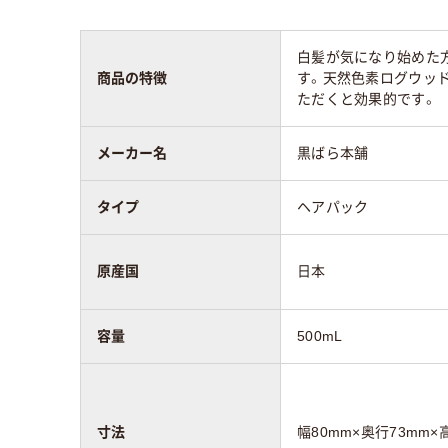
白髪が気になり始めた
商品の特徴
す。天然色素ログウッ
ただくと効果的です。
メーカー名
黒ばら本舗
タイプ
ヘアパック
原産国
日本
容量
500mL
寸法
幅80mm×奥行73mm×