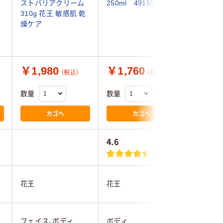
ストバリアクリーム
250ml 49155
ク 45135
310g 花王 敏感肌 乾
個(400M
燥ケア
￥1,980
￥1,760
￥662
（税込）
（税込）
数量
数量
数量
カゴへ
カゴへ
4.6
(8)
花王
花王
熊野油脂
フェイス、ボディ
ボディ
ボディ