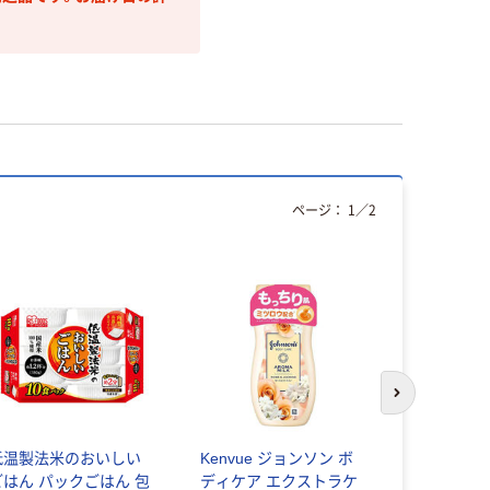
ページ：
1
／
2
次のスライド
低温製法米のおいしい
Kenvue ジョンソン ボ
花王 花王
ごはん パックごはん 包
ディケア エクストラケ
薬用ミルク