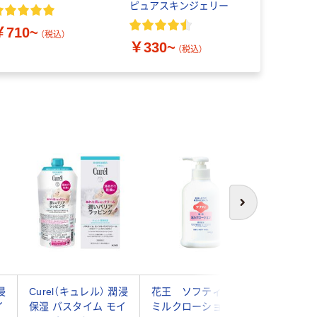
ピュアスキンジェリー
バンスドリ
ローション
￥710~
￥638~
ビック
（税込）
￥330~
（税込）
次へ
浸
Curel（キュレル） 潤浸
花王 ソフティ薬用
熊野油脂 c
イ
保湿 バスタイム モイ
ミルクローション
タミンC