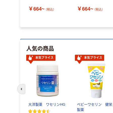
￥664~
￥664~
（税込）
（税込）
人気の商品
本気プライス
本気プライス
前のスライドへ
大洋製薬 ワセリンHG
ベビーワセリン 健栄
製薬