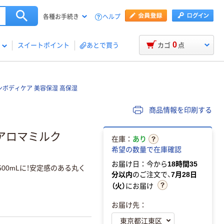
ヘルプ
各種お手続き
0
スイートポイント
あとで買う
カゴ
点
ンボディケア 美容保湿 高保湿
商品情報を印刷する
アロマミルク
在庫：
あり
希望の数量で在庫確認
お届け日：今から
18時間35
00mLに！安定感のある丸く
分以内
のご注文で、
7月28日
（火）
にお届け
お届け先：