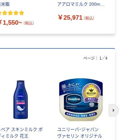
装米飯
アアロマミルク 200ml
4901730150637 1ケー
￥1,760
￥25,971
ス:48個（直送品）
（税込）
￥1,550~
（税込）
ページ：
1
／
4
次のスライド
ニベア スキンミルク ボ
ユニリーバ・ジャパン
Vaselin
ディミルク 花王
ヴァセリン オリジナル
インテンシ