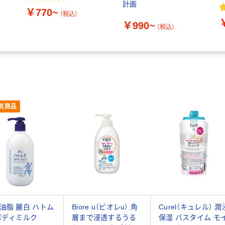
計画
￥770~
（税込）
￥990~
（税込）
気商品
油脂 麗白 ハトム
Biore u（ビオレu） 角
Curel（キュレル） 潤
ボディミルク
層まで浸透するうる
保湿 バスタイム モ