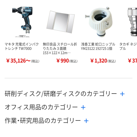
メーカー都合により
販売停止中です
カゴへ
カ
マキタ 充電式インパク
無印良品 スチロール折
浅香工業 蛇口ニップル
タカギ ネ
トレンチ TW700D
りたたみ３面鏡
YM23122 192725 1個
プル
153×122×12m…
￥35,126～
￥990
￥1,320
￥3
（税込）
（税込）
（税込）
研削ディスク/研磨ディスクのカテゴリー
オフィス用品のカテゴリー
作業・研究用品のカテゴリー