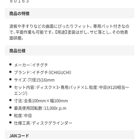
８０１６３
商品の特徴
波板や手すりなどの曲面にぴったりフィット。専用パット付きなの
で、平面作業も可能です。【用途】塗装はがし、サビ落とし、その他表
面研磨。
商品仕様
メーカー：イチグチ
ブランド：イチグチ（ICHIGUCHI）
サイズ：穴径15(16)mm
セット内容：ディスク×3・専用パッド×1、粒度：中目(#120相当～
エンジ)
寸法：全長100mm×幅100mm
最高使用回転数：13,000r.p.m
粒度：中目
仕様工具：ディスクグラインダー
JANコード