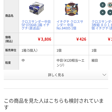
商品名
クロスサンダー中目
イチグチ クロスサ
クロスサンダ
5P 070648 1箱 イチ
ンダー 中目
3枚組 ８０１６
グチ（直送品）
No.84005 1個
個 イチグチ（
価格
￥3,806
￥426
￥1
(税込)
1箱（5個入）
1個
1個
販売単位
中
中目（#120相当～エ
細目
粒度
ンジ）
お申込番
詳しく見る
AH62160
U583388
EP44464
号
直送品
あり
あり
在庫
8月7日（金）
9月1日（火）ま
お届け日
この商品を見た人はこちらも検討されていま
す
数量
数量