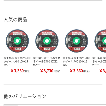
人気の商品
富士製砥 富士 俺の研磨
富士製砥 富士 俺の研磨
富士製砥 富士 俺の研磨
富士製砥 富
ホイール A80 100X15
ホイール Z40 180X22
ホイール A60 100X15
ホイール Z60
WA…
WA…
WA…
WA…
￥3,360
￥8,730
￥3,360
￥3,
（税込）
（税込）
（税込）
他のバリエーション