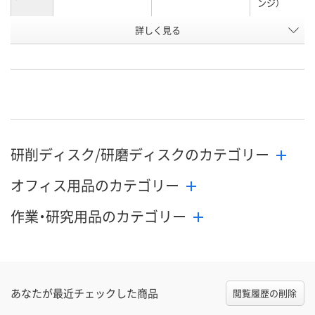
ンジ）
お申込番
詳しく見る
AH62160
EP44463
U583388
号
直送品
8点
あり
在庫
8月9日（日）
8月9日（日）
お届け日
数量
数量
メーカー都合により
研削ディスク/研磨ディスクのカテゴリー
販売停止中です
カゴへ
カ
オフィス用品のカテゴリー
作業・研究用品のカテゴリー
あなたが最近チェックした商品
閲覧履歴の削除