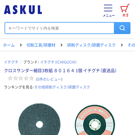
カゴ
メニュー
ホーム
切削工具/研磨材
研削ディスク/研磨ディスク
その
イチグチ
ブランド：
イチグチ（ICHIGUCHI）
クロスサンダー細目3枚組 ８０１６４ 1個 イチグチ（直送品）
（
0
件のレビュー
）
ランキングを見る：
その他研削ディスク/研磨ディスク