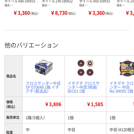
ホイール A80 100X15
ホイール Z40 180X22
ホイール A60 100X15
ホイール Z60
WA…
WA…
WA…
WA…
￥3,360
￥8,730
￥3,360
￥3,
（税込）
（税込）
（税込）
他のバリエーション
商品名
クロスサンダー中目
イチグチ クロスサ
イチグチ ク
5P 070648 1箱 イチ
ンダー中目3枚組
ンダー 中目
グチ（直送品）
80163 1個
No.84005 1個
価格
￥3,806
￥1,585
(税込)
1箱（5個入）
1個
1個
販売単位
中
中目
中目（#120相
粒度