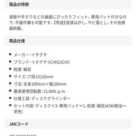
商品の特徴
波板や手すりなどの曲面にぴったりフィット。専用パット付きなの
で、平面作業も可能です。【用途】塗装はがし、サビ落とし、その他表
面研磨。
商品仕様
メーカー：イチグチ
ブランド：イチグチ（ICHIGUCHI）
粒度：細目
サイズ：穴径15(16)mm
寸法：全長100mm×幅100mm
最高使用回転数：13,000r.p.m
仕様工具：ディスクグラインダー
セット内容：ディスク×3・専用パッド×1、粒度：細目(#240相当～
茶色)
JANコード