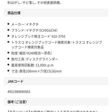
料はがし、サビ落し、その他表面研磨。
商品仕様
メーカー：イチグチ
ブランド：イチグチ（ICHIGUCHI）
オレンジブック発注コード：410-3793
トラスコ オレンジブックコード検索対象：トラスコ オレンジブ
ックコード検索対象品
粒度：細目（#240相当～茶色）
取付工具：ディスクグラインダー
最高使用回転数：13,000r.p.m
寸法：直径100mm×穴径15(16)mm
JANコード
4951989840063
備考（ご注意）
【返品について】お客様のご都合による返品はお受けできません。