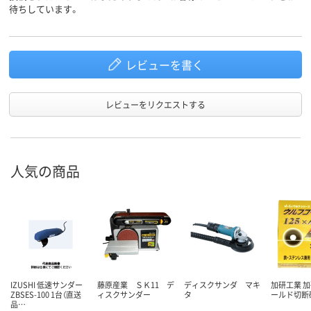
待ちしています。
レビューを書く
レビューをリクエストする
人気の商品
IZUSHI 低速サンダー
藤原産業 ＳＫ11 デ
ディスクサンダ マキ
加研工業 
ZBSES-100 1台（直送
ィスクサンダー
タ
ールド切断
品…