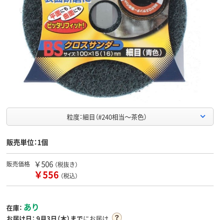
粒度：細目（#240相当～茶色）
販売単位：1個
￥506
販売価格
（税抜き）
￥556
（税込）
あり
在庫：
お届け日：
9月3日（木）まで
にお届け