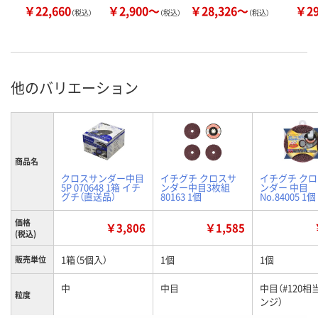
￥22,660
￥2,900～
￥28,326～
￥2
（税込）
（税込）
（税込）
他のバリエーション
商品名
クロスサンダー中目
イチグチ クロスサ
イチグチ ク
5P 070648 1箱 イチ
ンダー中目3枚組
ンダー 中目
グチ（直送品）
80163 1個
No.84005 1個
価格
￥3,806
￥1,585
(税込)
1箱（5個入）
1個
1個
販売単位
中
中目
中目（#120相
粒度
ンジ）