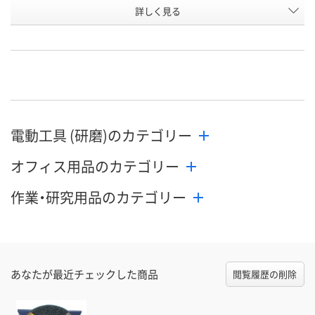
お申込番
詳しく見る
AH62160
EP44463
U583388
号
直送品
8点
あり
在庫
8月11日（火）
8月11日（火）
お届け日
数量
数量
メーカー都合により
電動工具 (研磨)のカテゴリー
販売停止中です
カゴへ
カ
オフィス用品のカテゴリー
作業・研究用品のカテゴリー
あなたが最近チェックした商品
閲覧履歴の削除