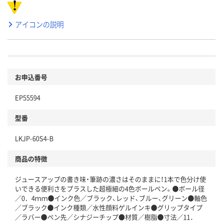
アイコンの説明
お申込番号
EP55594
型番
LKJP-60S4-B
商品の特徴
ジュースアップの書き味・筆跡の濃さはそのままに！1本で色分け使
いできる便利さをプラスした超極細の4色ボールペン。●ボール径
／0．4ｍｍ●インク色／ブラック、レッド、ブルー、グリーン●軸色
／ブラック●インク種類／水性顔料ゲルインキ●グリップタイプ
／ラバー●ペン先／シナジーチップ●材質／樹脂●寸法／11．