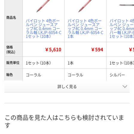
商品名
パイロット 4色ボー
パイロット 4色ボー
パイロット 4
ルペン ジュースア
ルペン ジュースア
ルペン ジュ
ップ4C 0.4mm コー
ップ4C 0.4mm コー
ップ4C 0.4m
ラル軸 LKJP-60S4-C
ラル軸 LKJP-60S4-C
バー軸 LKJP-6
1セット（10本）
1本
1セット（10本
価格
￥5,610
￥594
￥5
(税込)
1セット（10本）
1本
1セット（10本
販売単位
コーラル
コーラル
シルバー
軸色
お申込番
詳しく見る
EP55590
EP55555
EP55599
号
2点
あり
入荷待ち
在庫
ご注文後、お
この商品を見た人はこちらも検討されていま
8月11日（火）
8月11日（火）
ついてご連絡
お届け日
す
ます