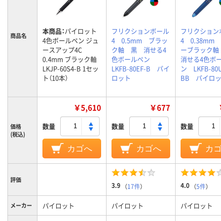
本商品：
パイロット
フリクションボール
フリクション
商品名
4色ボールペン ジュ
4 0.5mm ブラッ
4 0.38mm
ースアップ4C
ク軸 黒 消せる4
ーブラック
0.4mm ブラック軸
色ボールペン
消せる4色ボ
LKJP-60S4-B 1セッ
LKFB-80EF-B パイ
ン LKFB-80U
ト（10本）
ロット
BB パイロ
￥5,610
￥677
数量
数量
数量
価格
(税込)
カゴへ
カゴへ
カ
評価
3.9
4.0
（
17件
）
（
5件
）
パイロット
パイロット
パイロット
メーカー