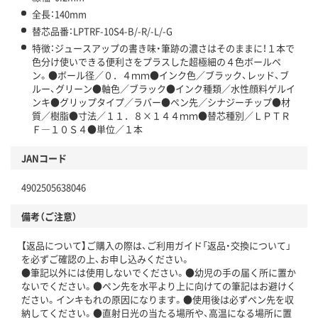
全長：140mm
替芯品番：LPTRF-10S4-B/-R/-L/-G
特徴：ジュースアップの書き味・筆跡の濃さはそのままに！１本で
色分け使いできる便利さをプラスした超極細の４色ボールペ
ン。●ボール径／０．４ｍｍ●インク色／ブラック、レッド、ブ
ルー、グリーン●軸色／ブラック●インク種類／水性顔料ゲルイ
ンキ●グリップタイプ／ラバー●ペン先／シナジーチップ●材
質／樹脂●寸法／１１．８×１４４ｍｍ●替芯種別／ＬＰＴＲ
Ｆ―１０Ｓ４●単位／１本
JANコード
4902505638046
備考（ご注意）
【返品について】ご購入の際は、ご利用ガイド「返品・交換について」
を必ずご確認の上、お申し込みください。
●筆記以外には使用しないでください。●幼児の手の届く所に置か
ないでください。●ペン先を水平より上に向けての筆記はお避けく
ださい。インキもれの原因になります。●使用後は必ずペン先を収
納してください。●直射日光の当たる場所や、高温になる場所に置