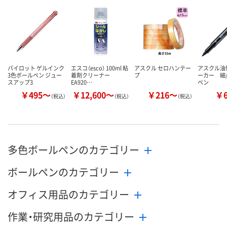
数量
数量
数量
カゴへ
カゴへ
カ
パイロット ゲルインク
エスコ（esco） 100ml 粘
アスクル セロハンテー
アスクル油
3色ボールペン ジュー
着剤クリーナー
プ
ーカー 細
スアップ3
EA920…
ペン
￥495～
￥12,600～
￥216～
￥
（税込）
（税込）
（税込）
多色ボールペンのカテゴリー
ボールペンのカテゴリー
オフィス用品のカテゴリー
作業・研究用品のカテゴリー