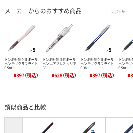
メーカーからのおすすめ商品
スポンサー
トンボ鉛筆 ゲルボール
トンボ鉛筆 油性ボール
トンボ鉛筆 ゲルボール
トンボ鉛
ペン モノグラフライト
ペン エアプレス クリア
ペン モノグラフライト
ペン モ
0.5m…
BC…
0.38…
0.5m…
¥897（税込）
¥628（税込）
¥897（税込）
¥
類似商品と比較