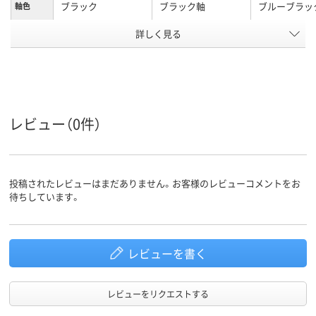
ブラック
ブラック軸
ブルーブラッ
軸色
詳しく見る
0.4mm
0.5mm、0.5ｍｍ
0.38mm、0.
ボール径
4色
4色
4色
色数
水性顔料ゲルインキ
フリクションインキ
フリクション
インク種
類
（ゲルインク）
（ゲルインク）
レビュー（0件）
12mm
13.8mm
13.8mm
軸径
黒、赤、青、緑
インク色
投稿されたレビューはまだありません。お客様のレビューコメントをお
ブラック系
ブラック系
マルチカラー
カラーグ
待ちしています。
ループ
セット
アスクル
商品環境
スコア
レビューを書く
レビューをリクエストする