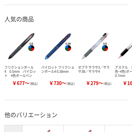
人気の商品
フリクションボール
パイロット フリクショ
ゼブラ サラサ3／サラ
アスクル 多
4 0.5mm パイロッ
ンボール4 0.38mm
サ3B／サラサ4
色・4色)
ト 4色ボールペン
0.7mm
￥677～
￥730～
￥279～
￥1
（税込）
（税込）
（税込）
他のバリエーション