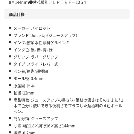
8×144ｍｍ●替芯種別／ＬＰＴＲＦー10Ｓ4
商品仕様
メーカー：パイロット
ブランド：Juice Up（ジュースアップ）
インク種類：水性顔料ゲルインキ
インク色：黒、赤、青、緑
グリップ：ラバーグリップ
タイプ：スライドレバー式
ペン先/穂先：超極細
ボール径：0.4mm
原産国：日本
軸径：12mm
商品特徴：ジュースアップの書き味・筆跡の濃さはそのままに！１
本で色分け使いできる便利さをプラスした超極細の４色ボール
ペン。
商品分類：ジュースアップ
寸法：幅11.8×奥行16×高さ144mm
線幅：0.2mm