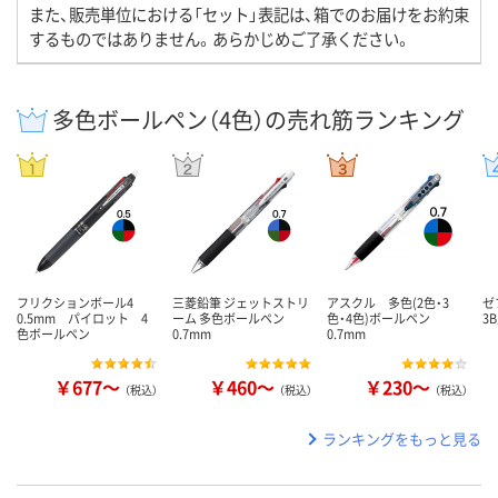
また、販売単位における「セット」表記は、箱でのお届けをお約束
するものではありません。あらかじめご了承ください。
多色ボールペン（4色）の売れ筋ランキング
フリクションボール4
三菱鉛筆 ジェットストリ
アスクル 多色(2色・3
ゼ
0.5mm パイロット 4
ーム 多色ボールペン
色・4色)ボールペン
3
色ボールペン
0.7mm
0.7mm
￥677～
￥460～
￥230～
（税込）
（税込）
（税込）
ランキングをもっと見る