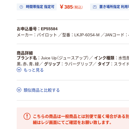
￥385
時間帯指定 指定可
置き場所指定 利用
（税込）
お申込番号：EP55584
メーカー：パイロット
／型番：LKJP-60S4-M
／JANコード：49
商品詳細
ブランド名
Juice Up（ジュースアップ）
／
インク種類
水性
黒、赤、青、緑
／
グリップ
ラバーグリップ
／
タイプ
スライ
もっと見る
類似商品と比較する
こちらの商品は一般商品とは別便で届く場合がある別
細はレジ画面にてご確認をお願い致します。