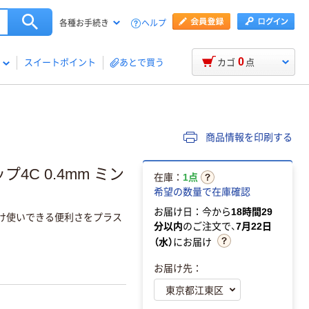
ヘルプ
各種お手続き
0
スイートポイント
あとで買う
カゴ
点
商品情報を印刷する
4C 0.4mm ミン
在庫：
1点
希望の数量で在庫確認
お届け日：今から
18時間29
分け使いできる便利さをプラス
分以内
のご注文で、
7月22日
（水）
にお届け
お届け先：