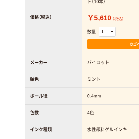
ト（10本）
￥5,610
価格（税込）
（税込）
数量
カゴ
メーカー
パイロット
軸色
ミント
ボール径
0.4mm
色数
4色
インク種類
水性顔料ゲルインキ