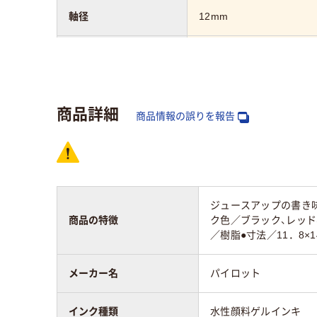
軸径
12mm
インク色
黒、赤、青、緑
商品詳細
カラーグループ
グリーン系
商品情報の誤りを報告
ジュースアップの書き味
商品の特徴
ク色／ブラック、レッド
／樹脂●寸法／11．8×
メーカー名
パイロット
インク種類
水性顔料ゲルインキ