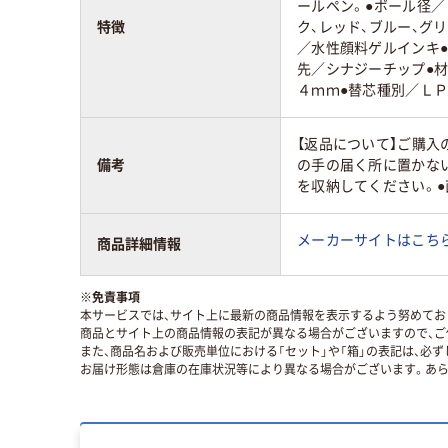
ールペン。●ボール径／
特徴
ク、レッド、ブルー、グ
／水性顔料ゲルインキ
先／シナジーチップ●材
４ｍｍ●替芯種別／Ｌ
【返品について】ご購入
備考
の手の届く所に置かな
を収納してください。
メーカーサイトはこち
商品詳細情報
※
免責事項
本サービスでは、サイト上に最新の商品情報を表示するよう努めており
商品とサイト上の商品情報の表記が異なる場合がございますので、ご
また、商品名および販売単位における「セット」や「箱」の表記は、必
お届け形態は倉庫の在庫状況等により異なる場合がございます。あら