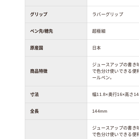
グリップ
ラバーグリップ
ペン先/穂先
超極細
原産国
日本
ジュースアップの書き味
商品特徴
で色分け使いできる便
ールペン。
寸法
幅11.8×奥行16×高さ1
全長
144mm
ジュースアップの書き味
で色分け使いできる便