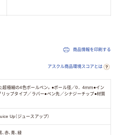
黒・赤・青・緑（ブラック・レッド・ブルー・グリー
ン）
グリーン系
商品情報を印刷する
アスクル商品環境スコアとは
超極細の4色ボールペン。●ボール径／0．4ｍｍ●イン
グリップタイプ／ラバー●ペン先／シナジーチップ●材質
Juice Up（ジュースアップ）
黒、赤、青、緑