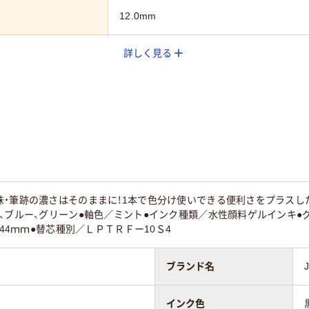
12.0mm
詳しく見る
黒・赤・青・緑
グリーン系
・筆跡の濃さはそのままに！1本で色分け使いできる便利さをプラスした
、ブルー、グリーン●軸色／ミント●インク種類／水性顔料ゲルインキ●
144ｍｍ●替芯種別／ＬＰＴＲＦー10Ｓ4
ブランド名
インク色