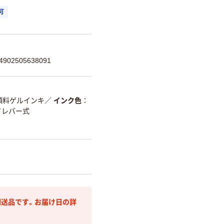
可
02505638091
顔料ゲルインキ
／
インク色
ドレバー式
送品です。お届け日の詳