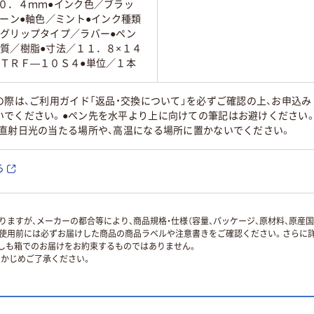
０．４ｍｍ●インク色／ブラッ
リーン●軸色／ミント●インク種類
●グリップタイプ／ラバー●ペン
質／樹脂●寸法／１１．８×１４
ＰＴＲＦ―１０Ｓ４●単位／１本
の際は、ご利用ガイド「返品・交換について」を必ずご確認の上、お申込
いでください。●ペン先を水平より上に向けての筆記はお避けください
●直射日光の当たる場所や、高温になる場所に置かないでください。
ら
ますが、メーカーの都合等により、商品規格・仕様（容量、パッケージ、原材料、原産
使用前には必ずお届けした商品の商品ラベルや注意書きをご確認ください。さらに詳
ずしも箱でのお届けをお約束するものではありません。
かじめご了承ください。