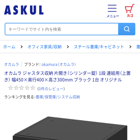
カゴ
メニュー
ホーム
オフィス家具/収納
スチール書庫/キャビネット
書
オカムラ
ブランド：
okamura（オカムラ）
オカムラ ジャスタス収納 片開き（シリンダー錠） 1段 連結用（上置
き） 幅450×奥行400×高さ300mm ブラック 1台 オリジナル
（
0
件のレビュー
）
ランキングを見る：
書庫/保管庫/システム収納