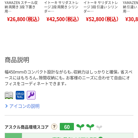
YAMAZEN スチール収
イトーキ サリダストレ
イトーキ サリダストレ
YAMAZ
納 両開き 3段 下置き
ージ 2段 両開き シリン
ージ 3段 引違い シリン
納 引違い
用…
ダー…
ダー…
用…
¥26,800（税込）
¥42,500（税込）
¥52,800（税込）
¥30,
商品説明
幅450ｍｍのコンパクト設計ながらも、収納力はしっかりと確保。省スペ
ースにはもちろん、隙間収納にも。お客様のニーズに合わせて自由にオ
フィスをコーディネートできます。
アイコンの説明
60
アスクル商品環境スコア