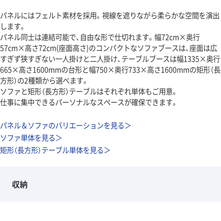
パネルにはフェルト素材を採用。視線を遮りながら柔らかな空間を演出
します。
パネル同士は連結可能で、自由な形で仕切れます。幅72cm×奥行
57cm×高さ72cm(座面高さ)のコンパクトなソファブースは、座面は広
すぎず狭すぎない一人掛けと二人掛け、テーブルブースは幅1335×奥行
665×高さ1600mmの台形と幅750×奥行733×高さ1600mmの矩形（長
方形）の2種類から選べます。
ソファと矩形（長方形）テーブルはそれぞれ単体もご用意。
仕事に集中できるパーソナルなスペースが確保できます。
パネル＆ソファのバリエーションを見る＞
ソファ単体を見る＞
矩形（長方形）テーブル単体を見る＞
収納