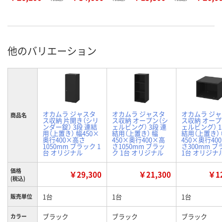
他のバリエーション
オカムラ ジャスタ
オカムラ ジャスタ
オカムラ ジ
商品名
ス収納 片開き（シリ
ス収納 オープン（シ
ス収納 オープ
ンダー錠） 3段 連結
ェルビング） 3段 連
ェルビング） 1
用（上置き） 幅450×
結用（上置き） 幅
結用（上置き）
奥行400×高さ
450×奥行400×高
450×奥行40
1050mm ブラック 1
さ1050mm ブラッ
さ300mm 
台 オリジナル
ク 1台 オリジナル
1台 オリジナ
価格
￥29,300
￥21,300
￥12
(税込)
1台
1台
1台
販売単位
ブラック
ブラック
ブラック
カラー