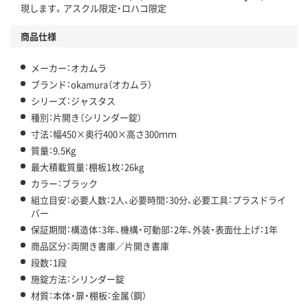
現します。アスクル限定・ロハコ限定
商品仕様
メーカー：オカムラ
ブランド：okamura（オカムラ）
シリーズ：ジャスタス
種別：片開き（シリンダー錠）
寸法：幅450×奥行400×高さ300ｍｍ
質量：9.5Kg
最大積載質量：棚板1枚：26kg
カラー：ブラック
組立目安：必要人数：2人、必要時間：30分、必要工具：プラスドライ
バー
保証期間：構造体：3年、機構・可動部：2年、外装・表面仕上げ：1年
商品区分：両開き書庫／片開き書庫
段数：1段
施錠方法：シリンダー錠
材質：本体・扉・棚板：金属（鋼）