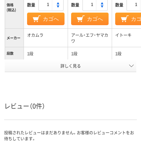
数量
数量
数量
価格
(税込)
カゴへ
カゴへ
カ
オカムラ
アール・エフ・ヤマカ
イトーキ
メーカー
ワ
1段
1段
1段
段数
詳しく見る
両開き書庫／片開き
両開き／片開き扉タ
両開き／片開
商品区分
書庫
イプ
イプ
カラーグ
ブラック系
ホワイト系
ホワイト系
ループ
シリンダー錠
鍵無し
シリンダー錠
施錠方法
レビュー（0件）
9.5Kg
質量
アスクル
商品環境
60
投稿されたレビューはまだありません。お客様のレビューコメントをお
スコア
待ちしています。