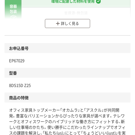
環境に配慮した材料を使用
容器
包装
省資源・無包装
詳しく見る
分別・リサイクルしやすい設計
環境に配慮した材料を使用
商品
お申込番号
本体
省資源・省エネ・節水
EP67029
分別・リサイクルしやすい設計
型番
独自の回収スキームがある
仕組
8DS15D Z25
アスクルで資源循環している
商品の特徴
温室効果ガスなどの削減
オフィス家具トップメーカー「オカムラ」と「アスクル」が共同開
この商品の環境配慮ポイントです。下記商品詳細「
発。豊富なバリエーションからぴったりな家具が選べます。テレワ
アスクル商品環境スコア詳細／加点項目
」で確認できます。
ークとオフィスワークのハイブリッドな働き方にフィットする、新
しい仕事場のかたち。使い勝手にこだわったラインナップでオフィ
スの課題を解決し、「私たち(us)」にとって「ちょうどいい(just)」を実