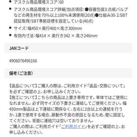
アスクル商品環境スコア：60
アスクル商品環境スコア詳細/加点項目：●容器包装3:古紙パルプ
などの再生材を70％以上100％未満使用(20点)●仕組み30-2:SBT
認証取得/SBT準拠目標を設定している(40点)
サイズ：幅450×奥行400×高さ300mm
有効内寸法：幅414 × 奥行き342 × 高さ246mm
JANコード
4906076496166
備考（ご注意）
【返品について】ご購入の際は、ご利用ガイド「返品・交換について」
を必ずご確認の上、お申し込みください。
【施工について】こちらの商品は上置き専用です。単体ではご使用に
なれません。必ず同サイズの下置きに連結してご使用ください。幅
450mm製品は上下連結に関係なく、左右に2台以上の連結を行う
か、1連で使用する場合、扉動作不良の原因となるため、壁に固定し
てください。背面に連結穴は空いておりません。
ご購入の際は、ご利用ガイド「
ご利用ガイド
」を必ずご確認の上、お
申し込みください。