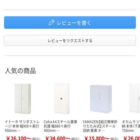
レビューを書く
レビューをリクエストする
人気の商品
イトーキ サリダストレ
Ceha A4スチール書庫
YAMAZEN【組立簡単折
オカムラ 
ージ 本体 幅900×奥行
抗菌 幅880×奥行
りたたみ式】スチール
納 本体（下
450mm …
400mm …
収納 書庫 オ…
750mm
￥26,100～
￥34,600～
￥15,800～
￥26,0
（税込）
（税込）
（税込）