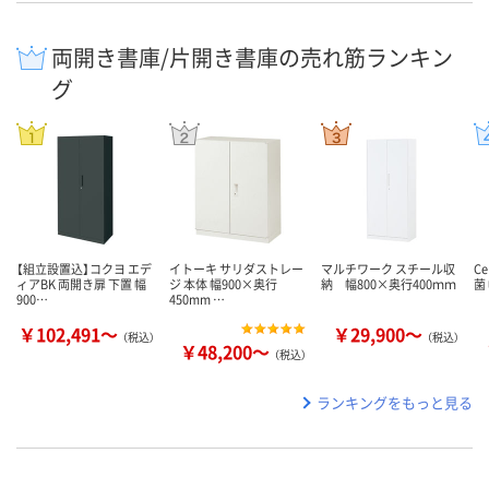
両開き書庫/片開き書庫の売れ筋ランキン
グ
【組立設置込】コクヨ エデ
イトーキ サリダストレー
マルチワーク スチール収
C
ィアBK 両開き扉 下置 幅
ジ 本体 幅900×奥行
納 幅800×奥行400ｍｍ
菌
900…
450mm …
￥102,491～
￥29,900～
（税込）
（税込）
￥48,200～
（税込）
ランキングをもっと見る