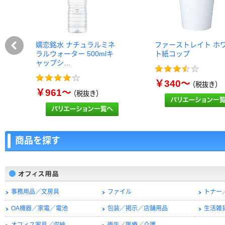
嬬恋銘水 ナチュラルミネ
ファーストレイト ホ
ラルウォーター 500mlキ
ト紙コップ
ャップシ…
￥340～
（税抜き）
￥961～
（税抜き）
商品を探す
事務用品／文房具
ファイル
トナー
OA機器／家電／電池
包装／掲示／店舗用品
生活雑