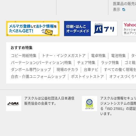
医薬品の販売
表示
おすすめ特集
コピー用紙特集
トナー・インクメガストア
電卓特集
電池特集
タ
パーテーション(パーティション)特集
チェア特集
ラック特集
ゴミ箱
ダンボール専門ショップ
現場のチカラ
台車ナビ
すべての働く現場
白衣・介護ユニフォームショップ
ポストイットストア
オフィスづくり
アスクルは公益社団法人日本通信
アスクルは情報セキュ
販売協会の会員です。
ジメントシステムの国
る「ISO 27001」の
います。