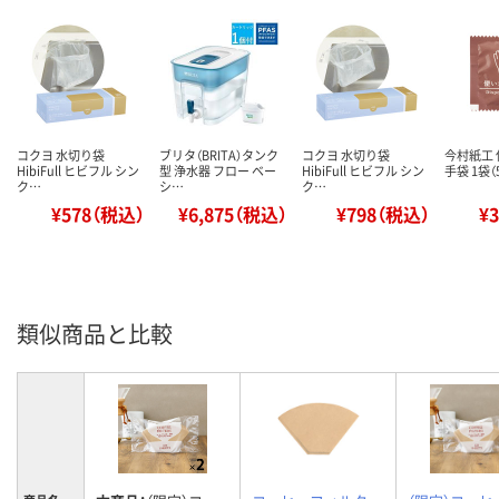
コクヨ 水切り袋
ブリタ（BRITA）タンク
コクヨ 水切り袋
今村紙工
HibiFull ヒビフル シン
型 浄水器 フロー ベー
HibiFull ヒビフル シン
手袋 1袋（
ク…
シ…
ク…
¥578（税込）
¥6,875（税込）
¥798（税込）
¥
類似商品と比較