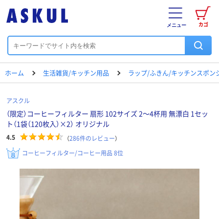
カゴ
メニュー
ホーム
生活雑貨/キッチン用品
ラップ/ふきん/キッチンスポン
アスクル
（限定）コーヒーフィルター 扇形 102サイズ 2～4杯用 無漂白 1セッ
ト（1袋（120枚入）×2） オリジナル
4.5
（
286
件のレビュー
）
コーヒーフィルター/コーヒー用品 8位