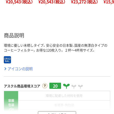
¥20,543（税込）
¥20,543（税込）
¥23,272（税込）
¥15,
商品説明
環境に優しい未晒しタイプ。安心安全の日本製、国産の無漂白タイプの
コーヒーフィルター。お得な120枚入り。 ２杯～4杯用サイズ。
アイコンの説明
20
アスクル商品環境スコア
環境に配慮した材料を使用
容器
包装
省資源・無包装