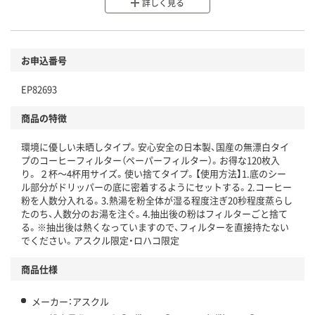
分別・リサイクルしやすい設計
詳しく見る
環境に配慮した材料を使用
商品
お申込番号
本体
省資源・省エネ・節水
EP82693
分別・リサイクルしやすい設計
商品の特徴
独自の回収スキームがある
環境に優しい未晒しタイプ。安心安全の日本製、国産の無漂白タイ
仕組
アスクルで資源循環している
プのコーヒーフィルター（ペーパーフィルター）。お得な120枚入
り。 ２杯～4杯用サイズ。使い捨てタイプ。【使用方法】1.底のシー
温室効果ガスなどの削減
ル部分がドリッパーの底に密着するようにセットする。2.コーヒー
粉を人数分入れる。3.熱湯を粉全体が湿る程度注ぎ20秒程度蒸らし
この商品の環境配慮ポイントです。下記商品詳細「
たのち、人数分のお湯を注ぐ。4.抽出後の粉はフィルターごと捨て
アスクル商品環境スコア詳細／加点項目
る。※抽出後は熱くなっていますので、フィルターを直接持たない
」で確認できます。
でください。アスクル限定・ロハコ限定
商品仕様
メーカー：アスクル