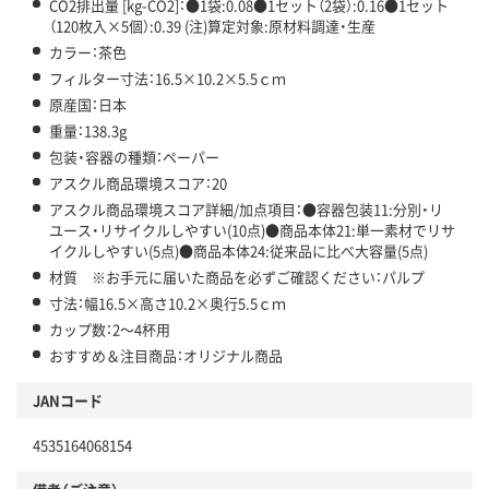
CO2排出量 [kg-CO2]：●1袋:0.08●1セット（2袋）:0.16●1セット
（120枚入×5個）:0.39 (注)算定対象:原材料調達・生産
カラー：茶色
フィルター寸法：16.5×10.2×5.5ｃｍ
原産国：日本
重量：138.3g
包装・容器の種類：ペーパー
アスクル商品環境スコア：20
アスクル商品環境スコア詳細/加点項目：●容器包装11:分別・リ
ユース・リサイクルしやすい(10点)●商品本体21:単一素材でリサ
イクルしやすい(5点)●商品本体24:従来品に比べ大容量(5点)
材質 ※お手元に届いた商品を必ずご確認ください：パルプ
寸法：幅16.5×高さ10.2×奥行5.5ｃｍ
カップ数：2～4杯用
おすすめ＆注目商品：オリジナル商品
JANコード
4535164068154