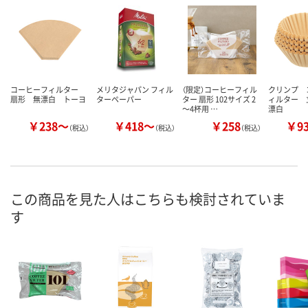
コーヒーフィルター
メリタジャパン フィル
（限定）コーヒーフィル
クリンプ 
扇形 無漂白 トーヨ
ターペーパー
ター 扇形 102サイズ 2
ィルター 
～4杯用 …
漂白
￥238～
￥418～
￥258
￥9
（税込）
（税込）
（税込）
この商品を見た人はこちらも検討されていま
す