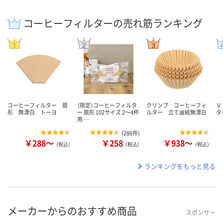
コーヒーフィルターの売れ筋ランキング
コーヒーフィルター 扇
（限定）コーヒーフィルタ
クリンプ コーヒーフィ
Ｖ
形 無漂白 トーヨ
ー 扇形 102サイズ 2～4杯
ルター 立て濾紙無漂白
タ
用 …
(
286件
)
￥288～
￥258
￥938～
（税込）
（税込）
（税込）
ランキングをもっと見る
メーカーからのおすすめ商品
スポンサー