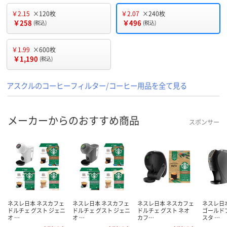
￥2.15
×120枚
￥2.07
×240枚
￥258
￥496
(税込)
(税込)
￥1.99
×600枚
￥1,190
(税込)
アスクルのコーヒーフィルター/コーヒー用品を全て見る
メーカーからのおすすめ商品
スポンサー
ネスレ日本 ネスカフェ
ネスレ日本 ネスカフェ
ネスレ日本 ネスカフェ
ネスレ日
ドルチェ グスト ジェニ
ドルチェ グスト ジェニ
ドルチェ グスト ネオ
ゴールド
オ …
オ …
カフ…
スタ …