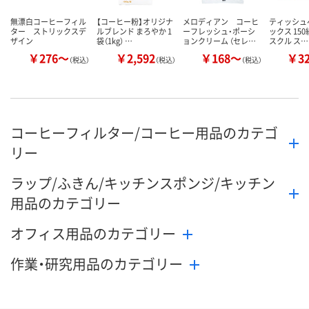
無漂白コーヒーフィル
【コーヒー粉】オリジナ
メロディアン コーヒ
ティッシュ
ター ストリックスデ
ルブレンド まろやか 1
ーフレッシュ・ポーシ
ックス 150
ザイン
袋（1kg） …
ョンクリーム （セレ…
スクル ス…
￥276～
￥2,592
￥168～
￥3
（税込）
（税込）
（税込）
コーヒーフィルター/コーヒー用品のカテゴ
リー
ラップ/ふきん/キッチンスポンジ/キッチン
用品のカテゴリー
オフィス用品のカテゴリー
作業・研究用品のカテゴリー