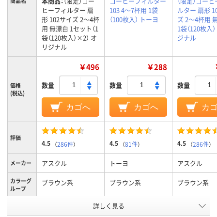
本商品：
（限定）コー
コーヒーフィルター
（限定）コーヒ
商品名
ヒーフィルター 扇
103 4～7杯用 1袋
ルター 扇形 1
形 102サイズ 2～4杯
（100枚入） トーヨ
ズ 2～4杯用 
用 無漂白 1セット（1
1袋（120枚入）
袋（120枚入）×2） オ
ジナル
リジナル
￥496
￥288
数量
数量
数量
価格
(税込)
カゴへ
カゴへ
カ
評価
4.5
4.5
4.5
（
286件
）
（
81件
）
（
286件
）
アスクル
トーヨ
アスクル
メーカー
カラーグ
ブラウン系
ブラウン系
ブラウン系
ループ
アスクル
詳しく見る
商品環境
20
20