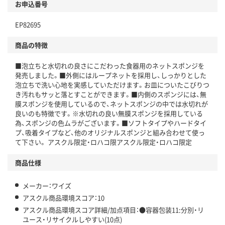
お申込番号
本体
省資源・省エネ・節水
EP82695
分別・リサイクルしやすい設計
商品の特徴
独自の回収スキームがある
仕組
■泡立ちと水切れの良さにこだわった食器用のネットスポンジを
アスクルで資源循環している
発売しました。■外側にはループネットを採用し、しっかりとした
泡立ちで洗い心地を実感していただけます。お皿についたこびりつ
温室効果ガスなどの削減
き汚れもサッと落とすことができます。■内側のスポンジには、無
膜スポンジを使用しているので、ネットスポンジの中では水切れが
この商品の環境配慮ポイントです。下記商品詳細「
良いのも特徴です。※水切れの良い無膜スポンジを採用している
アスクル商品環境スコア詳細／加点項目
」で確認できます。
為、スポンジの色ムラがございます。■ソフトタイプやハードタイ
プ、吸着タイプなど、他のオリジナルスポンジと組み合わせて使っ
て下さい。 アスクル限定・ロハコ限アスクル限定・ロハコ限定
商品仕様
メーカー：ワイズ
アスクル商品環境スコア：10
アスクル商品環境スコア詳細/加点項目：●容器包装11:分別・リ
ユース・リサイクルしやすい(10点)