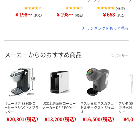
ラーアソー…
ア
(
43件
)
￥198～
￥198～
￥668
（税込）
（税込）
（税込）
ランキングをもっと見る
メーカーからのおすすめ商品
スポンサー
キューリグ BS300（コ
UCC上島珈琲 コーヒー
ネスレ日本 ネスカフェ
ブリタ（B
ーヒーマシン）ネオブラ
メーカー DRIP POD（…
ドルチェ グスト ジェニ
型 浄水器
ック…
オ …
ク…
¥20,801（税込）
¥13,200（税込）
¥16,500（税込）
¥4,