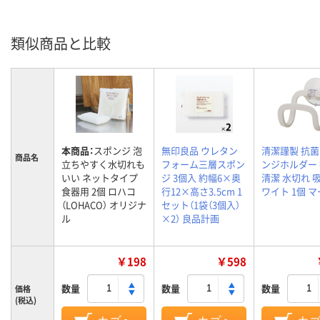
類似商品と比較
本商品：
スポンジ 泡
無印良品 ウレタン
清潔謹製 抗
商品名
立ちやすく水切れも
フォーム三層スポン
ンジホルダー
いい ネットタイプ
ジ 3個入 約幅6×奥
清潔 水切れ 
食器用 2個 ロハコ
行12×高さ3.5cm 1
ワイト 1個 
（LOHACO） オリジナ
セット（1袋（3個入）
ル
×2） 良品計画
￥198
￥598
数量
数量
数量
価格
(税込)