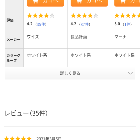
カゴへ
カゴへ
カ
評価
4.2
4.2
5.0
（
35件
）
（
87件
）
（
1件
）
ワイズ
良品計画
マーナ
メーカー
ホワイト系
ホワイト系
ホワイト系
カラーグ
ループ
詳しく見る
キッチン・台所
キッチン・台所
使用場所
アスクル
商品環境
10
スコア
レビュー（35件）
2021年3月5日