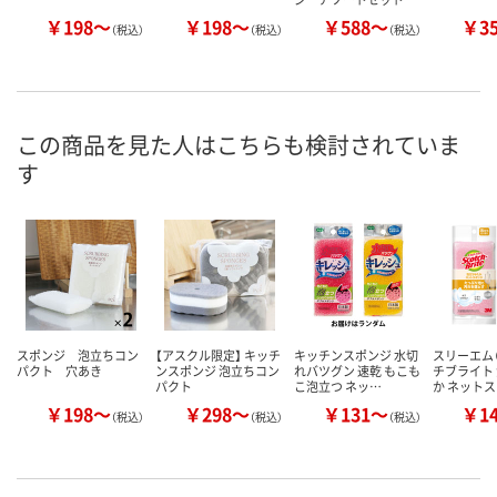
￥198～
￥198～
￥588～
￥3
（税込）
（税込）
（税込）
この商品を見た人はこちらも検討されていま
す
スポンジ 泡立ちコン
【アスクル限定】 キッチ
キッチンスポンジ 水切
スリーエム（
パクト 穴あき
ンスポンジ 泡立ちコン
れバツグン 速乾 もこも
チブライト
パクト
こ泡立つ ネッ…
か ネット
￥198～
￥298～
￥131～
￥1
（税込）
（税込）
（税込）