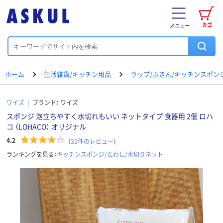
カゴ
メニュー
ホーム
生活雑貨/キッチン用品
ラップ/ふきん/キッチンスポン
ワイズ
ブランド：
ワイズ
スポンジ 泡立ちやすく水切れもいい ネットタイプ 食器用 2個 ロハ
コ （LOHACO） オリジナル
4.2
（
35
件のレビュー
）
ランキングを見る：
キッチンスポンジ/たわし/水切りネット