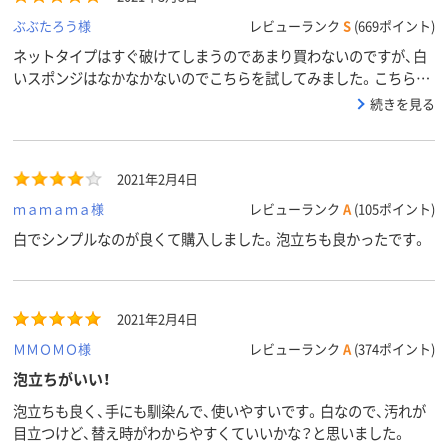
ぶぶたろう様
レビューランク
S
(669ポイント)
ネットタイプはすぐ破けてしまうのであまり買わないのですが、白
いスポンジはなかなかないのでこちらを試してみました。こちらは
ネットが丈夫で破けずコシもあるのでしっかりと洗えてとても良い
続きを見る
です。私は厚みのあるスポンジより、この位の厚みの方がグラスや
ミニ水筒の中にも入って使いやすいです。白いままを維持したい場
合、食器、鍋を洗う前にウエスで汚れを落としてからスポンジを使用
2021年2月4日
すると断然スポンジの持ちが良くなりますのでおすすめです。
ｍａｍａｍａ様
レビューランク
A
(105ポイント)
白でシンプルなのが良くて購入しました。泡立ちも良かったです。
2021年2月4日
ＭＭＯＭＯ様
レビューランク
A
(374ポイント)
泡立ちがいい！
泡立ちも良く、手にも馴染んで、使いやすいです。白なので、汚れが
目立つけど、替え時がわからやすくていいかな？と思いました。