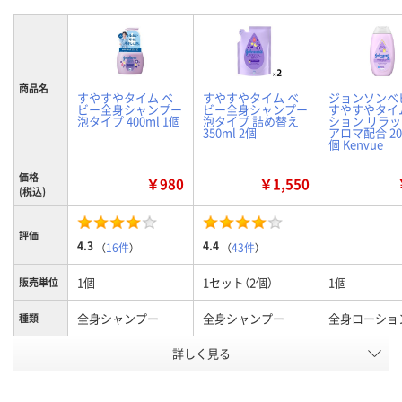
商品名
すやすやタイム ベ
すやすやタイム ベ
ジョンソンベ
ビー全身シャンプー
ビー全身シャンプー
すやすやタイ
泡タイプ 400ml 1個
泡タイプ 詰め替え
ション リラ
350ml 2個
アロマ配合 200
個 Kenvue
価格
￥980
￥1,550
(税込)
評価
4.3
4.4
（
16件
）
（
43件
）
1個
1セット（2個）
1個
販売単位
全身シャンプー
全身シャンプー
全身ローショ
種類
本体/詰め
詳しく見る
本体
詰め替え
本体
替え
お申込番
EP85721
EP85687
WKA4557