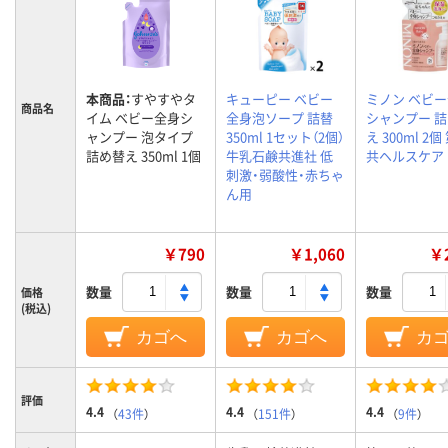
本商品：
すやすやタ
キューピー ベビー
ミノン ベビ
商品名
イム ベビー全身シ
全身泡ソープ 詰替
シャンプー 
ャンプー 泡タイプ
350ml 1セット（2個）
え 300ml 2
詰め替え 350ml 1個
牛乳石鹸共進社 低
共ヘルスケア
刺激・弱酸性・赤ちゃ
ん用
￥790
￥1,060
￥2
数量
数量
数量
価格
(税込)
カゴへ
カゴへ
カ
評価
4.4
4.4
4.4
（
43件
）
（
151件
）
（
9件
）