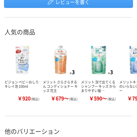
レビューを書く
人気の商品
ピジョン ベビーおしり
メリット さらさらする
メリット 泡で出てくる
メリットキ
キレイ泡 100ml
ん コンディショナー キ
シャンプー キッズ から
のいらない
ッズ 花王
まりやすい髪…
ー
￥920
￥679～
￥590～
￥7
（税込）
（税込）
（税込）
他のバリエーション