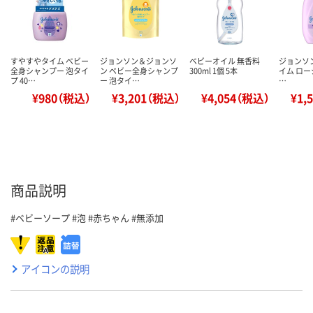
すやすやタイム ベビー
ジョンソン＆ジョンソ
ベビーオイル 無香料
ジョンソ
全身シャンプー 泡タイ
ン ベビー全身シャンプ
300ml 1個 5本
イム ローシ
プ 40…
ー 泡タイ…
…
¥980（税込）
¥3,201（税込）
¥4,054（税込）
¥1,
商品説明
#ベビーソープ #泡 #赤ちゃん #無添加
アイコンの説明