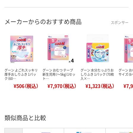
メーカーからのおすすめ商品
スポンサー
グーン よごれスッキリ
グーン おむつ テープ
グーン 水分たっぷりお
グーン お
厚手おしりふき 1パッ
新生児用（～5kg）1セッ
しりふき 1パック（70枚
サイズ（6～
ク（60…
ト…
入×…
¥506（税込）
¥7,970（税込）
¥1,323（税込）
¥7,
類似商品と比較