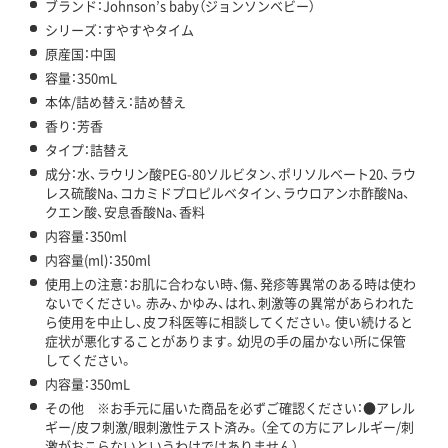
ブランド：Johnson’s baby（ジョンソンベビー）
シリーズ：すやすやタイム
原産国：中国
容量：350mL
本体/詰め替え：詰め替え
香り：芳香
タイプ：詰替え
成分：水、ラウリン酸PEG-80ソルビタン、ポリソルベート20、ラウ
レス硫酸Na、コカミドプロピルベタイン、ラウロアンホ酢酸Na、
クエン酸、安息香酸Na、香料
内容量：350ml
内容量(ml)：350ml
使用上の注意：お肌に合わない時、傷、発疹等異常のある時は使わ
ないでください。赤み、かゆみ、はれ、刺激等の異常があらわれた
ら使用を中止し、皮フ科医等に相談してください。使い続けると
症状が悪化することがあります。幼児の手の届かない所に保管
してください。
内容量：350mL
その他 ※お手元に届いた商品を必ずご確認ください：●アレル
ギー/皮フ刺激/眼刺激性テスト済み。（全ての方にアレルギー/刺
激がおこらないというわけではありません）