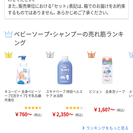
また、販売単位における「セット」表記は、箱でのお届けをお約束
するものではありません。あらかじめご了承ください。
ベビーソープ・シャンプーの売れ筋ランキ
ング
キユーピー 全身ベビーソ
スキナベーブ 持田ヘルス
ピジョン 全身泡ソープ
メ
ープ【泡タイプ】 牛乳石鹸
ケア 沐浴剤
い
共進社
￥1,607～
（税込）
￥760～
￥2,350～
（税込）
（税込）
ランキングをもっと見る