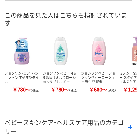
号
この商品を見た人はこちらも検討されていま
あり
あり
4点
在庫
す
8月9日（日）
8月9日（日）
8月9日（日）
お届け日
数量
数量
数量
カゴへ
カゴへ
カ
ジョンソン・エンド・ジ
ジョンソンベビー M＆
ジョンソンベビー ジョ
ミノン 全
ョンソン すやすやタイ
R 高保湿ミルクローシ
ンソンベビーローショ
ー 泡タイ
ム
ョン やさしいミ…
ン 新生児 保湿
ヘルスケア
￥780～
￥780～
￥680～
￥1,2
（税込）
（税込）
（税込）
ベビースキンケア・ヘルスケア用品のカテゴ
リー