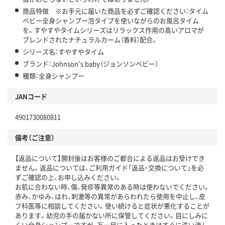
商品特徴 ※お手元に届いた商品を必ずご確認ください：タイム
ベビー全身シャンプー泡タイプを使いながらのお風呂タイム
を。すやすやタイムシリーズはリラックス作用の高いアロマが
ブレンドされたナチュラルカーム（香料）配合。
シリーズ名：すやすやタイム
ブランド：Johnson’s baby（ジョンソンベビー）
種類：全身シャンプー
JANコード
4901730080811
備考（ご注意）
【返品について】開封後はお客様のご都合による返品はお受けでき
ません。返品については、ご利用ガイド「返品・交換について」を必
ずご確認の上、お申し込みください。
お肌に合わない時、傷、発疹等異常のある時は使わないでください。
赤み、かゆみ、はれ、刺激等の異常があらわれたら使用を中止し、皮
フ科医等に相談してください。使い続けると症状が悪化することが
あります。幼児の手の届かない所に保管してください。目にしみに
くい全身シャンプーですが、万一目に入ったときはすぐに洗い流し