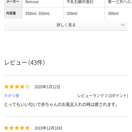
Kenvue
牛乳石鹸共進社
第一三共ヘル
メーカー
350ml、350mL
350ml
300ml
内容量
アスクル
詳しく見る
商品環境
5
スコア
レビュー（43件）
2020年1月12日
カオリ様
レビューランク
D
(3ポイント)
とってもいい匂いで赤ちゃんのお風呂入れの時は癒されます。
2019年12月18日