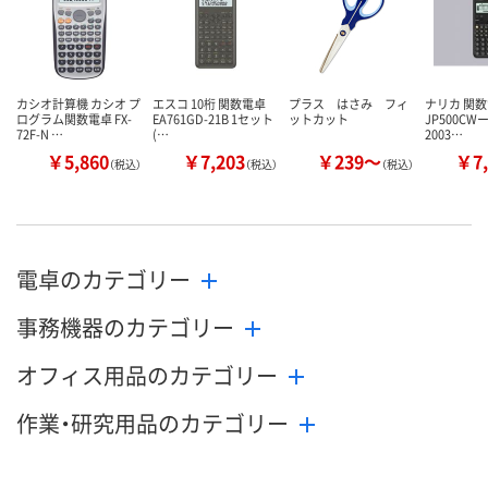
カシオ計算機 カシオ プ
エスコ 10桁 関数電卓
プラス はさみ フィ
ナリカ 関数
ログラム関数電卓 FX-
EA761GD-21B 1セット
ットカット
JP500CWー
72F-N …
(…
2003…
￥5,860
￥7,203
￥239～
￥7,
（税込）
（税込）
（税込）
電卓のカテゴリー
事務機器のカテゴリー
オフィス用品のカテゴリー
作業・研究用品のカテゴリー