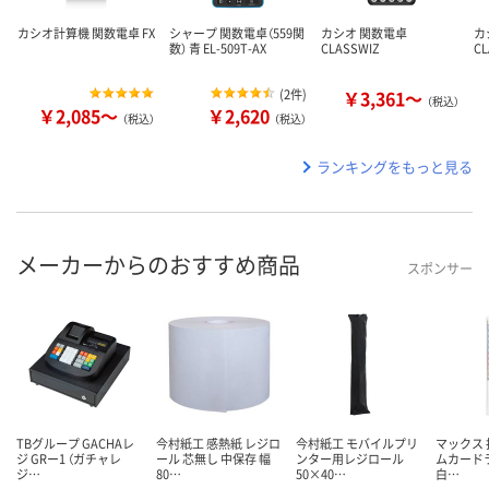
カシオ計算機 関数電卓 FX
シャープ 関数電卓（559関
カシオ 関数電卓
カ
数） 青 EL-509T-AX
CLASSWIZ
CL
(
2件
)
￥3,361～
（税込）
￥2,085～
￥2,620
（税込）
（税込）
ランキングをもっと見る
メーカーからのおすすめ商品
スポンサー
TBグループ GACHAレ
今村紙工 感熱紙 レジロ
今村紙工 モバイルプリ
マックス 
ジ GRー1 （ガチャレ
ール 芯無し 中保存 幅
ンター用レジロール
ムカードラ
ジ…
80…
50×40…
白…