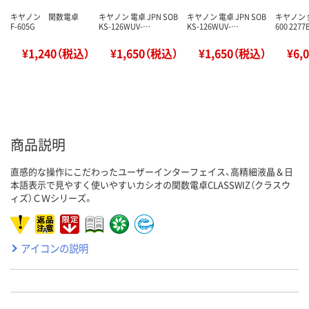
キヤノン 関数電卓
キヤノン 電卓 JPN SOB
キヤノン 電卓 JPN SOB
キヤノン 
F-605G
KS-126WUV-…
KS-126WUV-…
600 2277
¥1,240（税込）
¥1,650（税込）
¥1,650（税込）
¥6,
商品説明
直感的な操作にこだわったユーザーインターフェイス、高精細液晶＆日
本語表示で見やすく使いやすいカシオの関数電卓CLASSWIZ（クラスウ
ィズ）ＣＷシリーズ。
アイコンの説明