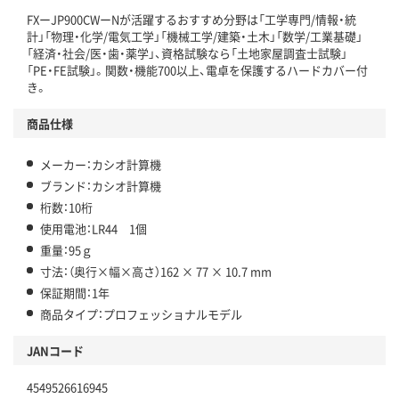
FXーJP900CWーNが活躍するおすすめ分野は「工学専門/情報・統
計」「物理・化学/電気工学」「機械工学/建築・土木」「数学/工業基礎」
「経済・社会/医・歯・薬学」、資格試験なら「土地家屋調査士試験」
「PE・FE試験」。関数・機能700以上、電卓を保護するハードカバー付
き。
商品仕様
メーカー：カシオ計算機
ブランド：カシオ計算機
桁数：10桁
使用電池：LR44 1個
重量：95ｇ
寸法：（奥行×幅×高さ）162 × 77 × 10.7 mm
保証期間：1年
商品タイプ：プロフェッショナルモデル
JANコード
4549526616945