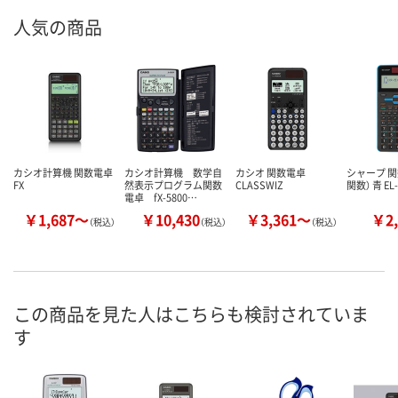
人気の商品
カシオ計算機 関数電卓
カシオ計算機 数学自
カシオ 関数電卓
シャープ 関
FX
然表示プログラム関数
CLASSWIZ
関数） 青 EL-
電卓 fX-5800…
￥1,687～
￥10,430
￥3,361～
￥2,
（税込）
（税込）
（税込）
この商品を見た人はこちらも検討されていま
す