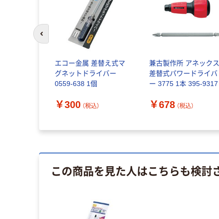
前のスライドへ
つく ビーズ
エコー金属 差替え式マ
兼古製作所 アネック
ン製
グネットドライバー
差替式パワードライバ
0559-638 1個
ー 3775 1本 395-9317
税込）
￥300
￥678
（税込）
（税込）
この商品を見た人はこちらも検討