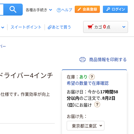
ヘルプ
各種お手続き
0
スイートポイント
あとで買う
カゴ
点
バー
商品情報を印刷する
ドライバー4インチ
在庫：
あり
希望の数量で在庫確認
お届け日：今から
17時間58
仕様です。作業効率が向上
分以内
のご注文で、
8月2日
（日）
にお届け
お届け先：