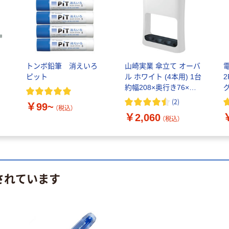
ス
トンボ鉛筆 消えいろ
山崎実業 傘立て オーバ
ピット
ル ホワイト (4本用) 1台
2
約幅208×奥行き76×高
さ280mm 折りたたみ傘
日
(
2
)
￥99~
スリム コンパクト シン
（税込）
￥2,060
プル
（税込）
されています