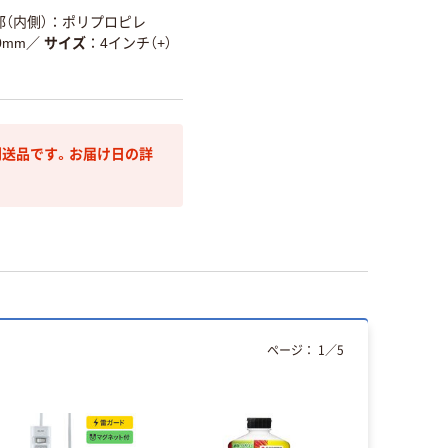
（内側）：ポリプロピレ
0mm
／
サイズ
4インチ（+）
送品です。お届け日の詳
ページ：
1
／
5
本気プ