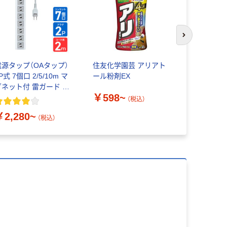
次のスライド
電源タップ（OAタップ）
住友化学園芸 アリアト
サニテート
P式 7個口 2/5/10m マ
ール粉剤EX
ト 消毒液 
グネット付 雷ガード 朝
ル消毒液 
￥598~
電器（ELPA）
用
（税込）
￥2,280~
￥606~
（税込）