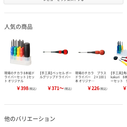
人気の商品
現場のチカラ 8本組ド
【手工具】ベッセル ボー
現場のチカラ プラス
【手工具】
ライバーセット 1セッ
ルグリップドライバー
ドライバー 2×100 1
kakuri 
ト オリジナル
本 オリジナ…
ーセット 
￥398
￥371～
￥226
￥
（税込）
（税込）
（税込）
他のバリエーション