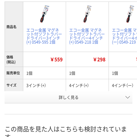
商品名
エコー金属 マグネ
エコー金属 マグネ
エコー金属 
ット付ソフトラバー
ット付ソフトラバー
ット付ソフト
ドライバー3インチ
ドライバー4インチ
ドライバー4
(+) 0549-595 1個
(+) 0549-218 1個
(ー) 0549-219
価格
￥559
￥298
(税込)
1個
1個
1個
販売単位
3インチ（+）
4インチ（+）
4インチ（ー）
サイズ
お申込番
詳しく見る
RE09257
ER62926
RE09252
号
あり
あり
あり
在庫
8月7日（金）
8月7日（金）
8月7日（金）
お届け日
この商品を見た人はこちらも検討されていま
す