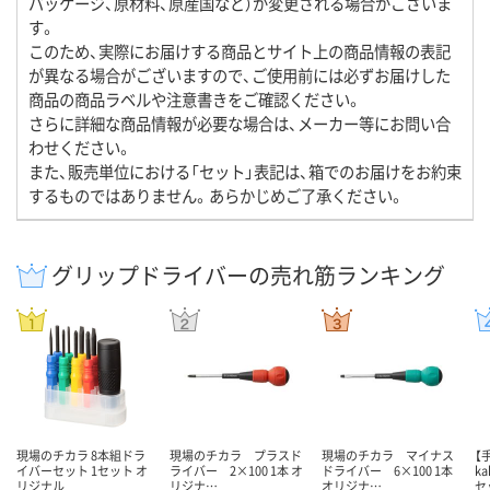
パッケージ、原材料、原産国など）が変更される場合がございま
す。
このため、実際にお届けする商品とサイト上の商品情報の表記
が異なる場合がございますので、ご使用前には必ずお届けした
商品の商品ラベルや注意書きをご確認ください。
さらに詳細な商品情報が必要な場合は、メーカー等にお問い合
わせください。
また、販売単位における「セット」表記は、箱でのお届けをお約束
するものではありません。あらかじめご了承ください。
グリップドライバーの売れ筋ランキング
現場のチカラ 8本組ドラ
現場のチカラ プラスド
現場のチカラ マイナス
【
イバーセット 1セット オ
ライバー 2×100 1本 オ
ドライバー 6×100 1本
k
リジナル
リジナ…
オリジナ…
セ