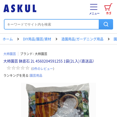
カゴ
メニュー
ホーム
DIY用品/園芸/資材
造園用品/ガーデニング用品
園
大柿園芸
ブランド：
大柿園芸
大柿園芸 鉢底石 2L 4560204591255 1袋(2L入)（直送品）
（
0
件のレビュー
）
ランキングを見る：
園芸用品