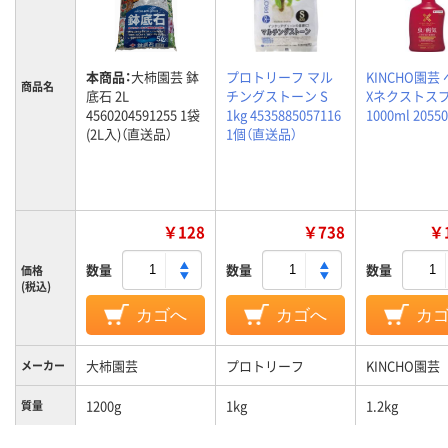
本商品：
大柿園芸 鉢
プロトリーフ マル
KINCHO園芸
商品名
底石 2L
チングストーン S
Xネクストス
4560204591255 1袋
1kg 4535885057116
1000ml 2055
(2L入)（直送品）
1個（直送品）
￥128
￥738
￥1
数量
数量
数量
価格
(税込)
カゴへ
カゴへ
カ
大柿園芸
プロトリーフ
KINCHO園芸
メーカー
1200g
1kg
1.2kg
質量