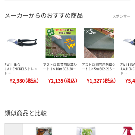
メーカーからのおすすめ商品
スポンサー
ZWILLING
アストロ 園芸用防草シ
アストロ 園芸用防草シ
ZWILLIN
J.A.HENCKELS トレン
ート 1×10m 602-20…
ート 1×5m 602-21S…
J.A.HEN
ド…
ド…
¥2,980（税込）
¥2,135（税込）
¥1,327（税込）
¥5,
類似商品と比較