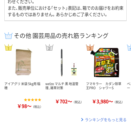
わせください。
また、販売単位における「セット」表記は、箱でのお届けをお約束
するものではありません。あらかじめご了承ください。
その他 園芸用品の売れ筋ランキング
アイアグリ 米袋 5kg用 稲
welzo マルチ 黒 地温管
フマキラー カダン除草
ベ
穂
理、雑草対策
王PRO シャワーS
ー
￥702～
￥3,980～
（税込）
（税込）
￥98～
（税込）
ランキングをもっと見る