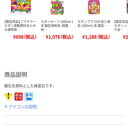
【園芸用品】フマキラー
カダンセーフ 1000ml 1
カダンプラスDX 虫と病
【園芸用品
カダン感動肥料あらゆ
本 園芸用殺虫・殺菌
気 1000ml 1本 園芸…
カダン 
る植物用…
剤…
力自…
¥698（税込）
¥1,078（税込）
¥1,188（税込）
¥
商品説明
軽石を原料とした鉢底石です。
アイコンの説明