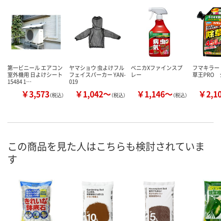
第一ビニール エアコン
ヤマショウ 虫よけフル
ベニカXファインスプ
フマキラー
室外機用 日よけシート
フェイスパーカー YAN-
レー
草王PRO 
15484 1…
019
￥3,573
￥1,042～
￥1,146～
￥2,1
（税込）
（税込）
（税込）
この商品を見た人はこちらも検討されていま
す