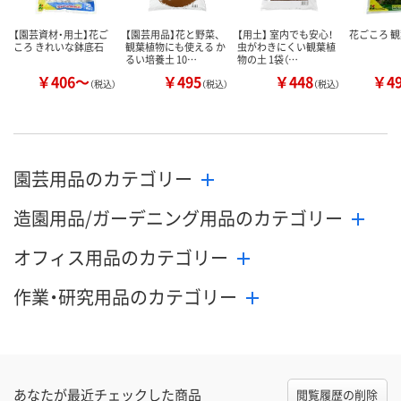
【園芸資材・用土】花ご
【園芸用品】花と野菜、
【用土】 室内でも安心！
花ごころ 
ころ きれいな鉢底石
観葉植物にも使える か
虫がわきにくい観葉植
るい培養土 10…
物の土 1袋（…
￥406～
￥495
￥448
￥4
（税込）
（税込）
（税込）
園芸用品のカテゴリー
造園用品/ガーデニング用品のカテゴリー
オフィス用品のカテゴリー
作業・研究用品のカテゴリー
あなたが最近チェックした商品
閲覧履歴の削除