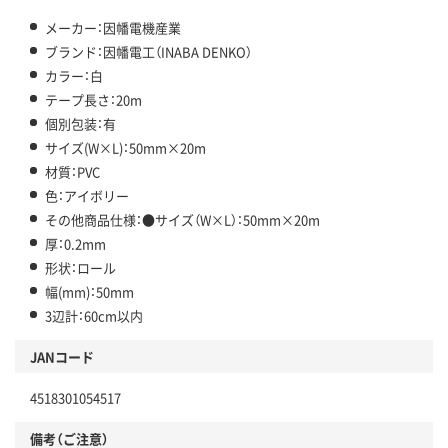
メーカー：因幡電機産業
ブランド：因幡電工（INABA DENKO）
カラー：白
テープ長さ：20m
個別包装：有
サイズ(W×L)：50mm×20m
材質：PVC
色：アイボリー
その他商品仕様：●サイズ（W×L）：50mm×20m
厚：0.2mm
形状：ロール
幅(mm)：50mm
3辺計：60cm以内
JANコード
4518301054517
備考（ご注意）