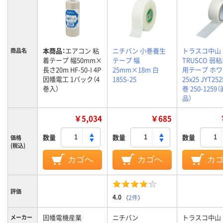
本商品：
エアコン 粘
ニチバン 小巻養生
トラスコ中山
商品名
着テープ 幅50mm×
テープ 幅
TRUSCO 弱
長さ20m HF-50-I 4P
25mm×18m 白
用テープ ホ
因幡電工 1パック（4
185S-25
25x25 JYT252
巻入）
巻 250-1259
品）
￥5,034
￥685
数量
数量
数量
価格
(税込)
カゴへ
カゴへ
カ
評価
4.0
（
2件
）
因幡電機産業
ニチバン
トラスコ中山
メーカー