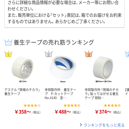
さらに詳細な商品情報が必要な場合は、メーカー等にお問い合
わせください。
また、販売単位における「セット」表記は、箱でのお届けをお約束
するものではありません。あらかじめご了承ください。
養生テープの売れ筋ランキング
アスクル 「現場のチカラ」
寺岡製作所 養生テー
寺岡製作所 「現場のチカ
【
養生テープ
プ P-カットテープ
ラ」 貼ってはがせる養生
イ
No.4140 塗…
テープ 弱粘…
￥358～
￥488～
￥374～
（税込）
（税込）
（税込）
ランキングをもっと見る