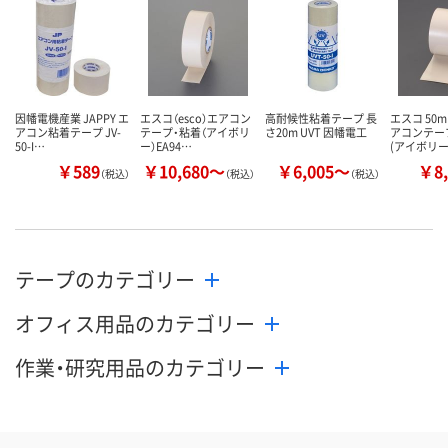
因幡電機産業 JAPPY エ
エスコ（esco）エアコン
高耐候性粘着テープ 長
エスコ 50m
アコン粘着テープ JV-
テープ・粘着（アイボリ
さ20m UVT 因幡電工
アコンテー
50-I…
ー）EA94…
(アイボリ
￥589
￥10,680～
￥6,005～
￥8,
（税込）
（税込）
（税込）
テープのカテゴリー
オフィス用品のカテゴリー
作業・研究用品のカテゴリー