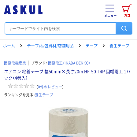
カゴ
メニュー
ホーム
テープ/梱包資材/店舗用品
テープ
養生テープ
因幡電機産業
ブランド：
因幡電工（INABA DENKO）
エアコン 粘着テープ 幅50mm×長さ20m HF-50-I 4P 因幡電工 1パ
ック（4巻入）
（
0
件のレビュー
）
ランキングを見る：
養生テープ