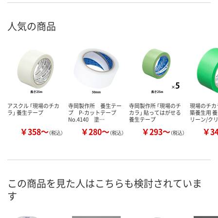
人気の商品
アスクル 「現場のチカ
寺岡製作所 養生テー
寺岡製作所 「現場のチ
現場のチカ
ラ」 養生テープ
プ P-カットテープ
カラ」 貼ってはがせる
築養生用 養
No.4140 塗…
養生テープ
リーン/ク
￥358～
￥280～
￥293～
￥3
（税込）
（税込）
（税込）
この商品を見た人はこちらも検討されていま
す