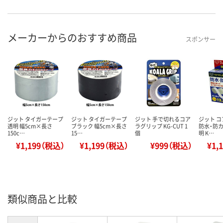
メーカーからのおすすめ商品
スポンサー
ジット タイガーテープ
ジット タイガーテープ
ジット 手で切れるコア
ジット 
透明 幅5cm×長さ
ブラック 幅5cm×長さ
ラグリップ KG-CUT 1
防水・防カ
150c…
15…
個
明 K…
¥1,199（税込）
¥1,199（税込）
¥999（税込）
¥1,
類似商品と比較