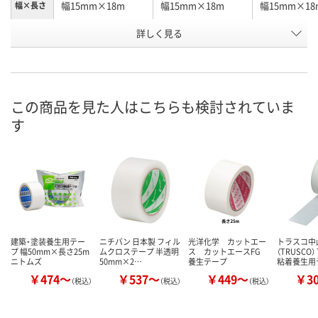
幅15mm×18m
幅15mm×18m
幅15mm×18
幅×長さ
詳しく見る
白
白
緑
カラー
お申込番
E756383
E759816
E756384
号
あり
3点
あり
在庫
この商品を見た人はこちらも検討されていま
す
8月10日（月）
8月10日（月）
8月11日（火）
お届け日
数量
数量
数量
カゴへ
カゴへ
カ
建築・塗装養生用テー
ニチバン 日本製 フィル
光洋化学 カットエー
トラスコ中
プ 幅50mm×長さ25m
ムクロステープ 半透明
ス カットエースFG
（TRUSCO）
ニトムズ
50mm×2…
養生テープ
粘着養生用
￥474～
￥537～
￥449～
￥3
（税込）
（税込）
（税込）