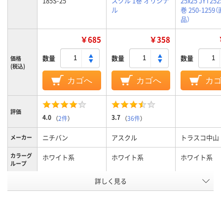
185S-25
スクル 1巻 オリジナ
25x25 JYT252
ル
巻 250-1259
品）
￥685
￥358
数量
数量
数量
価格
(税込)
カゴへ
カゴへ
カ
評価
4.0
3.7
（
2件
）
（
36件
）
ニチバン
アスクル
トラスコ中山
メーカー
カラーグ
ホワイト系
ホワイト系
ホワイト系
ループ
アスクル
詳しく見る
商品環境
10
スコア