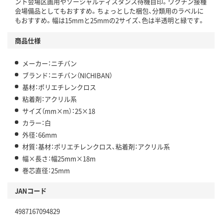
ント会場区画用やソーシャルディスタンス待機目印。ワクチン接種
会場備品としてもおすすめ。ちょっとした梱包、分類用のラベルに
もおすすめ。幅は15mmと25mmの2サイズ、色は半透明と緑です。
商品仕様
メーカー：ニチバン
ブランド：ニチバン（NICHIBAN）
基材：ポリエチレンクロス
粘着剤：アクリル系
サイズ（mm×m）：25×18
カラー：白
外径：66mm
材質：基材：ポリエチレンクロス、粘着剤：アクリル系
幅×長さ：幅25mm×18m
巻芯直径：25mm
JANコード
4987167094829