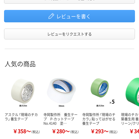
レビューを書く
レビューをリクエストする
人気の商品
アスクル 「現場のチカ
寺岡製作所 養生テー
寺岡製作所 「現場のチ
現場のチカ
ラ」 養生テープ
プ P-カットテープ
カラ」 貼ってはがせる
築養生用 養
No.4140 塗…
養生テープ
リーン/ク
￥358～
￥280～
￥293～
￥3
（税込）
（税込）
（税込）