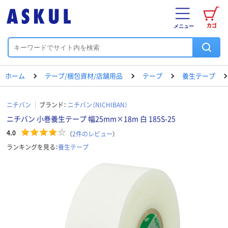
カゴ
メニュー
ホーム
テープ/梱包資材/店舗用品
テープ
養生テープ
ニチバン
ブランド：
ニチバン（NICHIBAN）
ニチバン 小巻養生テープ 幅25mm×18m 白 185S-25
4.0
（
2
件のレビュー
）
ランキングを見る：
養生テープ