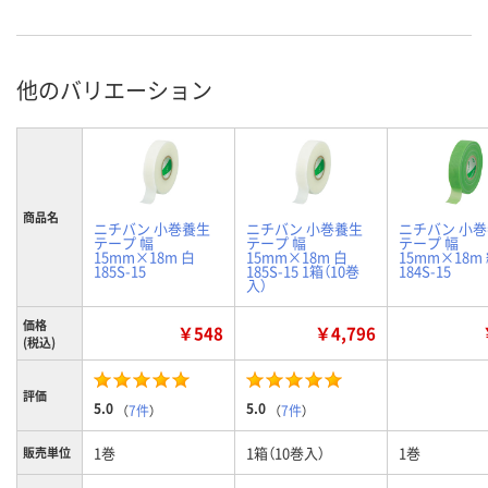
他のバリエーション
商品名
ニチバン 小巻養生
ニチバン 小巻養生
ニチバン 小
テープ 幅
テープ 幅
テープ 幅
15mm×18m 白
15mm×18m 白
15mm×18m
185S-15
185S-15 1箱（10巻
184S-15
入）
価格
￥548
￥4,796
(税込)
評価
5.0
5.0
（
7件
）
（
7件
）
1巻
1箱（10巻入）
1巻
販売単位