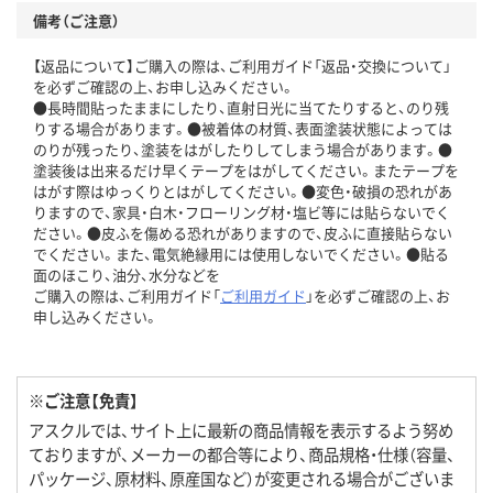
備考（ご注意）
【返品について】ご購入の際は、ご利用ガイド「返品・交換について」
を必ずご確認の上、お申し込みください。
●長時間貼ったままにしたり、直射日光に当てたりすると、のり残
りする場合があります。●被着体の材質、表面塗装状態によっては
のりが残ったり、塗装をはがしたりしてしまう場合があります。●
塗装後は出来るだけ早くテープをはがしてください。またテープを
はがす際はゆっくりとはがしてください。●変色・破損の恐れがあ
りますので、家具・白木・フローリング材・塩ビ等には貼らないでく
ださい。●皮ふを傷める恐れがありますので、皮ふに直接貼らない
でください。また、電気絶縁用には使用しないでください。●貼る
面のほこり、油分、水分などを
ご購入の際は、ご利用ガイド「
ご利用ガイド
」を必ずご確認の上、お
申し込みください。
※ご注意【免責】
アスクルでは、サイト上に最新の商品情報を表示するよう努め
ておりますが、メーカーの都合等により、商品規格・仕様（容量、
パッケージ、原材料、原産国など）が変更される場合がございま