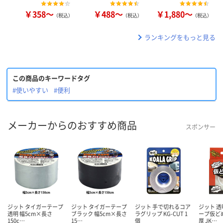
￥358～
￥488～
￥1,880～
（税込）
（税込）
（税込）
ランキングをもっと見る
この商品のキーワードタグ
#使いやすい
#便利
メーカーからのおすすめ商品
スポンサー
ジット タイガーテープ
ジット タイガーテープ
ジット 手で切れるコア
ジット 
透明 幅5cm×長さ
ブラック 幅5cm×長さ
ラグリップ KG-CUT 1
ープ仮ど
150c…
15…
個
厚 JK…