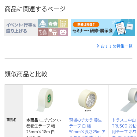
商品に関連するページ
おすすめ特集一覧
類似商品と比較
本商品：
ニチバン 小
現場のチカラ 養生
トラスコ中山
商品名
巻養生テープ 幅
テープ 白 幅
TRUSCO 弱
25mm×18m 白
50mm×長さ25m ア
用テープ ホ