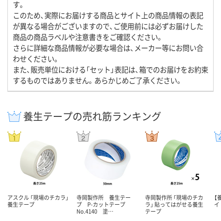
す。
このため、実際にお届けする商品とサイト上の商品情報の表記
が異なる場合がございますので、ご使用前には必ずお届けした
商品の商品ラベルや注意書きをご確認ください。
さらに詳細な商品情報が必要な場合は、メーカー等にお問い合
わせください。
また、販売単位における「セット」表記は、箱でのお届けをお約束
するものではありません。あらかじめご了承ください。
養生テープの売れ筋ランキング
アスクル 「現場のチカラ」
寺岡製作所 養生テー
寺岡製作所 「現場のチカ
【
養生テープ
プ P-カットテープ
ラ」 貼ってはがせる養生
イ
No.4140 塗…
テープ