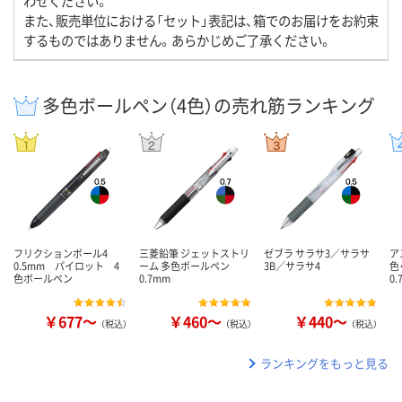
わせください。
また、販売単位における「セット」表記は、箱でのお届けをお約束
するものではありません。あらかじめご了承ください。
多色ボールペン（4色）の売れ筋ランキング
フリクションボール4
三菱鉛筆 ジェットストリ
ゼブラ サラサ3／サラサ
ア
0.5mm パイロット 4
ーム 多色ボールペン
3B／サラサ4
色
色ボールペン
0.7mm
0
￥677～
￥460～
￥440～
（税込）
（税込）
（税込）
ランキングをもっと見る