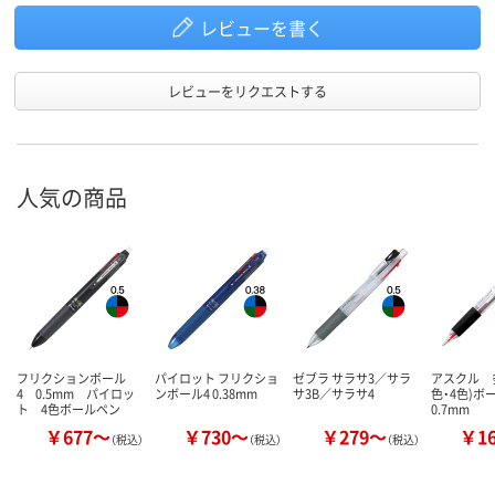
レビューを書く
レビューをリクエストする
人気の商品
フリクションボール
パイロット フリクショ
ゼブラ サラサ3／サラ
アスクル 多
4 0.5mm パイロッ
ンボール4 0.38mm
サ3B／サラサ4
色・4色)
ト 4色ボールペン
0.7mm
￥677～
￥730～
￥279～
￥1
（税込）
（税込）
（税込）