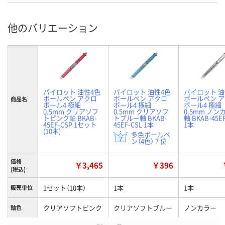
他のバリエーション
パイロット 油性4色
パイロット 油性4色
パイロット 油
ボールペン アクロ
ボールペン アクロ
ボールペン 
商品名
ボール4 極細
ボール4 極細
ボール4 極細
0.5mm クリアソフ
0.5mm クリアソフ
0.5mm ノン
トピンク軸 BKAB-
トブルー軸 BKAB-
軸 BKAB-45E
45EF-CSP 1セット
45EF-CSL 1本
1本
(10本)
多色ボールペ
ン（4色） 7 位
価格
￥3,465
￥396
(税込)
1セット（10本）
1本
1本
販売単位
クリアソフトピンク
クリアソフトブルー
ノンカラー
軸色