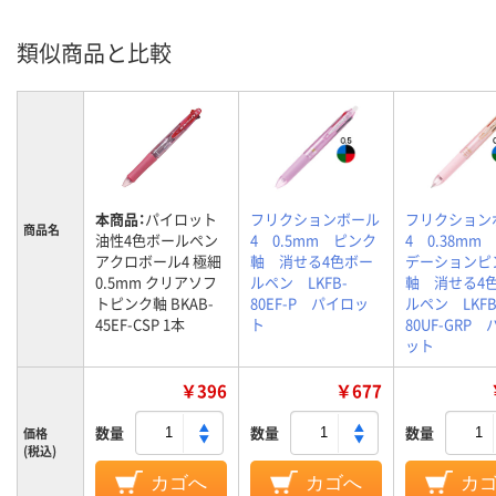
類似商品と比較
本商品：
パイロット
フリクションボール
フリクション
商品名
油性4色ボールペン
4 0.5mm ピンク
4 0.38mm
アクロボール4 極細
軸 消せる4色ボー
デーションピ
0.5mm クリアソフ
ルペン LKFB-
軸 消せる4
トピンク軸 BKAB-
80EF-P パイロッ
ルペン LKFB
45EF-CSP 1本
ト
80UF-GRP
ット
￥396
￥677
数量
数量
数量
価格
(税込)
カゴへ
カゴへ
カ