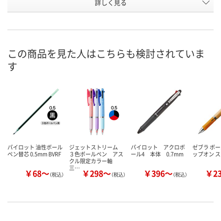
お申込番
詳しく見る
EU53355
HE70883
HE70884
号
4点
あり
あり
在庫
8月9日（日）
8月9日（日）
8月9日（日）
お届け日
この商品を見た人はこちらも検討されていま
す
数量
数量
数量
カゴへ
カゴへ
カ
パイロット 油性ボール
ジェットストリーム
パイロット アクロボ
ゼブラ ボー
ペン替芯 0.5mm BVRF
３色ボールペン アス
ール4 本体 0.7mm
ップオン 
クル限定カラー軸
三…
￥68～
￥298～
￥396～
￥2
（税込）
（税込）
（税込）