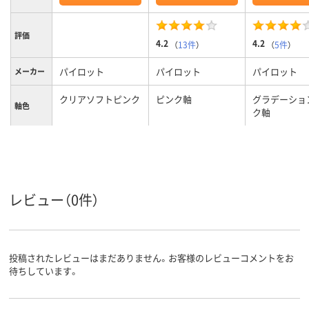
評価
4.2
4.2
（
13件
）
（
5件
）
パイロット
パイロット
パイロット
メーカー
クリアソフトピンク
ピンク軸
グラデーショ
軸色
ク軸
0.5mm
0.5mm、0.5ｍｍ
0.38mm、0.
ボール径
４色、4色
4色
4色
色数
アクロインキ
フリクションインキ
フリクション
レビュー（0件）
インク種
類
（ゲルインク）
（ゲルインク）
13.8mm
13.8mm
13.8mm
軸径
投稿されたレビューはまだありません。お客様のレビューコメントをお
黒、赤、青、緑
インク色
待ちしています。
クリア(透明・半透明)
カラーグ
ループ
系、ピンク系