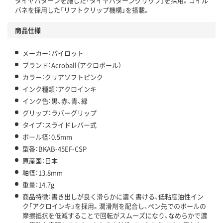
タイヤパターンを施した「タイヤパターングリップ」を採用。コイル
バネを採用した「リフトクリップ機構」を搭載。
商品仕様
メーカー：パイロット
ブランド：Acroball（アクロボール）
カラー：クリアソフトピンク
インク種類：アクロインキ
インク色：黒、赤、青、緑
グリップ：ラバーグリップ
タイプ：スライドレバー式
ボール径：0.5mm
型番：BKAB-45EF-CSP
原産国：日本
軸径：13.8mm
重量：14.7g
商品特徴：書き出しが良く滑らかに濃く書ける、低粘度油性イン
ク「アクロインキ」を採用。潤滑剤を配合し、ペン先でのボールの
摩擦抵抗を低減することで回転がスムーズになり、なめらかで濃